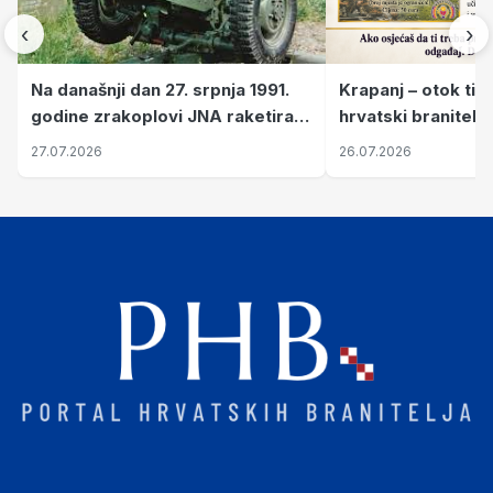
‹
›
Krapanj – otok tiš
Na današnji dan 27. srpnja 1991.
hrvatski branitelj
godine zrakoplovi JNA raketirali
pronalaze mir
su vojarnu i obučni centar "Nikola
26.07.2026
27.07.2026
Šubić Zrinski" popularno zvanu
"Opatovačka pustara"