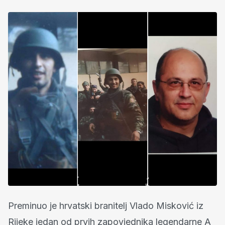
Preminuo je hrvatski branitelj Vlado Misković iz
Rijeke jedan od prvih zapovjednika legendarne A