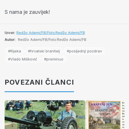
S nama je zauvijek!
Izvor:
Redžo Ademi/FB/Foto:Redžo Ademi/FB
Autor:
Redžo Ademi/FB/Foto:Redžo Ademi/FB
#Rijeka
#hrvatski branitelj
#posljednji pozdrav
#Vlado Mišković
#preminuo
POVEZANI ČLANCI