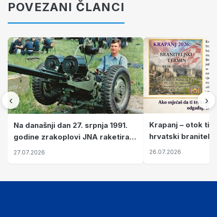
POVEZANI ČLANCI
‹
›
Krapanj – otok tiš
Na današnji dan 27. srpnja 1991.
hrvatski branitelj
godine zrakoplovi JNA raketirali
pronalaze mir
su vojarnu i obučni centar "Nikola
26.07.2026
27.07.2026
Šubić Zrinski" popularno zvanu
"Opatovačka pustara"