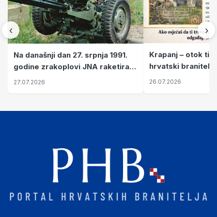
‹
›
Krapanj – otok tiš
Na današnji dan 27. srpnja 1991.
hrvatski branitelj
godine zrakoplovi JNA raketirali
pronalaze mir
su vojarnu i obučni centar "Nikola
26.07.2026
27.07.2026
Šubić Zrinski" popularno zvanu
"Opatovačka pustara"