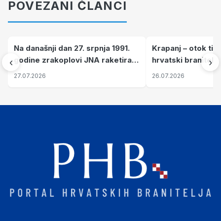
POVEZANI ČLANCI
Na današnji dan 27. srpnja 1991.
Krapanj – otok tiš
godine zrakoplovi JNA raketirali
hrvatski branitelj
‹
›
su vojarnu i obučni centar "Nikola
pronalaze mir
27.07.2026
26.07.2026
Šubić Zrinski" popularno zvanu
"Opatovačka pustara"