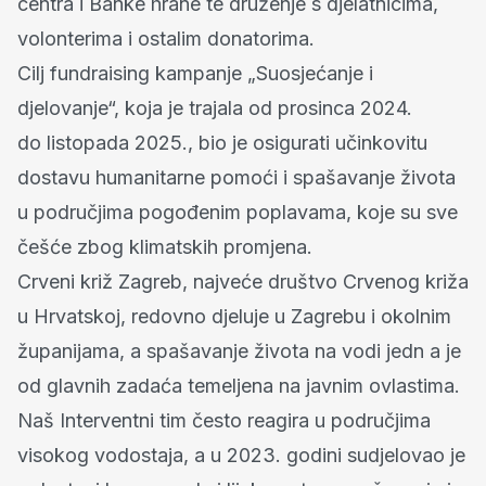
centra i Banke hrane te druženje s djelatnicima,
volonterima i ostalim donatorima.
Cilj fundraising kampanje „Suosjećanje i
djelovanje“, koja je trajala od prosinca 2024.
do listopada 2025., bio je osigurati učinkovitu
dostavu humanitarne pomoći i spašavanje života
u područjima pogođenim poplavama, koje su sve
češće zbog klimatskih promjena.
Crveni križ Zagreb, najveće društvo Crvenog križa
u Hrvatskoj, redovno djeluje u Zagrebu i okolnim
županijama, a spašavanje života na vodi jedn a je
od glavnih zadaća temeljena na javnim ovlastima.
Naš Interventni tim često reagira u područjima
visokog vodostaja, a u 2023. godini sudjelovao je