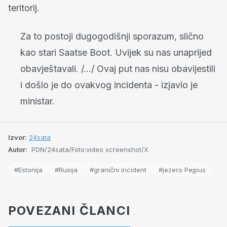
teritorij.
Za to postoji dugogodišnji sporazum, slično
kao stari Saatse Boot. Uvijek su nas unaprijed
obavještavali. /.../ Ovaj put nas nisu obavijestili
i došlo je do ovakvog incidenta - izjavio je
ministar.
Izvor:
24sata
Autor:
PDN/24sata/Foto:video screenshot/X
#Estonija
#Rusija
#granični incident
#jezero Pejpus
POVEZANI ČLANCI