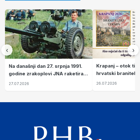
‹
›
Krapanj – otok tiš
Na današnji dan 27. srpnja 1991.
hrvatski branitelj
godine zrakoplovi JNA raketirali
pronalaze mir
su vojarnu i obučni centar "Nikola
26.07.2026
27.07.2026
Šubić Zrinski" popularno zvanu
"Opatovačka pustara"