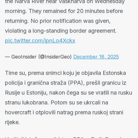
the Narva River near Vasknarva on Wednesday
morning. They remained for 20 minutes before
returning. No prior notification was given,
violating a long-standing border agreement.
pic.twitter.com/ipnLo4Xckx
— GeoInsider (@InsiderGeo)
December 18, 2025
Time su, prema snimci koju je objavila Estonska
policija i granična straža (PPA), prešli granicu iz
Rusije u Estoniju, nakon čega su se vratili na rusku
stranu lukobrana. Potom su se ukrcali na
hovercraft i otplovili natrag prema ruskoj strani
rijeke.