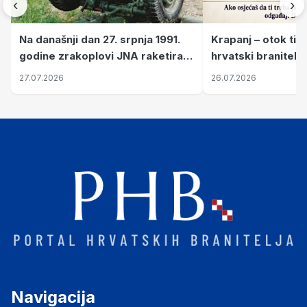
‹
›
Krapanj – otok tiš
Na današnji dan 27. srpnja 1991.
hrvatski branitelj
godine zrakoplovi JNA raketirali
pronalaze mir
su vojarnu i obučni centar "Nikola
26.07.2026
27.07.2026
Šubić Zrinski" popularno zvanu
"Opatovačka pustara"
Navigacija