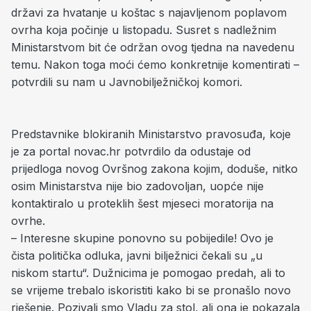
državi za hvatanje u koštac s najavljenom poplavom
ovrha koja počinje u listopadu. Susret s nadležnim
Ministarstvom bit će održan ovog tjedna na navedenu
temu. Nakon toga moći ćemo konkretnije komentirati –
potvrdili su nam u Javnobilježničkoj komori.
Predstavnike blokiranih Ministarstvo pravosuđa, koje
je za portal novac.hr potvrdilo da odustaje od
prijedloga novog Ovršnog zakona kojim, doduše, nitko
osim Ministarstva nije bio zadovoljan, uopće nije
kontaktiralo u proteklih šest mjeseci moratorija na
ovrhe.
– Interesne skupine ponovno su pobijedile! Ovo je
čista politička odluka, javni bilježnici čekali su „u
niskom startu“. Dužnicima je pomogao predah, ali to
se vrijeme trebalo iskoristiti kako bi se pronašlo novo
rješenje. Pozivali smo Vladu za stol, ali ona je pokazala