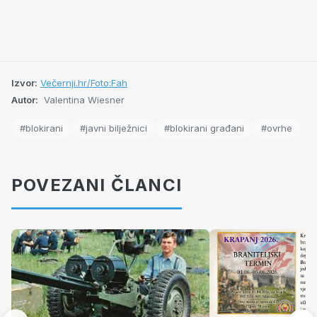
Izvor:
Večernji.hr/Foto:Fah
Autor:
Valentina Wiesner
#blokirani
#javni bilježnici
#blokirani građani
#ovrhe
POVEZANI ČLANCI