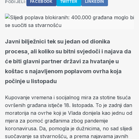
PODIJELI:
FACEBOOK
TWITTER
LINKEDIN
Javni bilježnici tek su jedan od dionika
procesa, ali koliko su bitni svjedoči i najava da
će biti glavni partner državi za hvatanje u
koštac s najavljenom poplavom ovrha koja
počinje u listopadu
Kupovanje vremena i socijalnog mira za stotine tisuća
ovršenih građana istječe 18. listopada. To je zadnji dan
moratorija na ovrhe koji je Vlada donijela kao jednu od
mjera za pomoć građanima zbog pandemije
koronavirusa. Da, pomogla je dužnicima, no sad slijedi
suočavanje sa stvarnošću, a prema najavama javnih