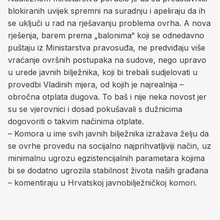
blokiranih uvijek spremni na suradnju i apeliraju da ih
se uključi u rad na rješavanju problema ovrha. A nova
rješenja, barem prema „balonima“ koji se odnedavno
puštaju iz Ministarstva pravosuđa, ne predviđaju više
vraćanje ovršnih postupaka na sudove, nego upravo
u urede javnih bilježnika, koji bi trebali sudjelovati u
provedbi Vladinih mjera, od kojih je najrealnija –
obročna otplata dugova. To baš i nije neka novost jer
su se vjerovnici i dosad pokušavali s dužnicima
dogovoriti o takvim načinima otplate.
– Komora u ime svih javnih bilježnika izražava želju da
se ovrhe provedu na socijalno najprihvatljiviji način, uz
minimalnu ugrozu egzistencijalnih parametara kojima
bi se dodatno ugrozila stabilnost života naših građana
– komentiraju u Hrvatskoj javnobilježničkoj komori.