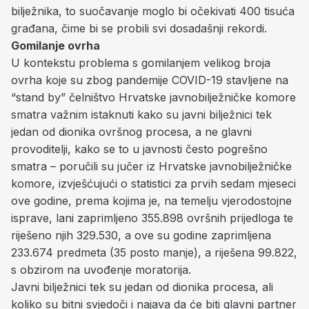
bilježnika, to suočavanje moglo bi očekivati 400 tisuća
građana, čime bi se probili svi dosadašnji rekordi.
Gomilanje ovrha
U kontekstu problema s gomilanjem velikog broja
ovrha koje su zbog pandemije COVID-19 stavljene na
“stand by” čelništvo Hrvatske javnobilježničke komore
smatra važnim istaknuti kako su javni bilježnici tek
jedan od dionika ovršnog procesa, a ne glavni
provoditelji, kako se to u javnosti često pogrešno
smatra – poručili su jučer iz Hrvatske javnobilježničke
komore, izvješćujući o statistici za prvih sedam mjeseci
ove godine, prema kojima je, na temelju vjerodostojne
isprave, lani zaprimljeno 355.898 ovršnih prijedloga te
riješeno njih 329.530, a ove su godine zaprimljena
233.674 predmeta (35 posto manje), a riješena 99.822,
s obzirom na uvođenje moratorija.
Javni bilježnici tek su jedan od dionika procesa, ali
koliko su bitni svjedoči i najava da će biti glavni partner