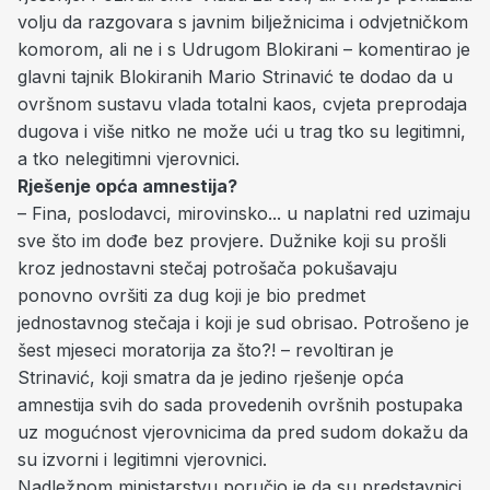
volju da razgovara s javnim bilježnicima i odvjetničkom
komorom, ali ne i s Udrugom Blokirani – komentirao je
glavni tajnik Blokiranih Mario Strinavić te dodao da u
ovršnom sustavu vlada totalni kaos, cvjeta preprodaja
dugova i više nitko ne može ući u trag tko su legitimni,
a tko nelegitimni vjerovnici.
Rješenje opća amnestija?
– Fina, poslodavci, mirovinsko... u naplatni red uzimaju
sve što im dođe bez provjere. Dužnike koji su prošli
kroz jednostavni stečaj potrošača pokušavaju
ponovno ovršiti za dug koji je bio predmet
jednostavnog stečaja i koji je sud obrisao. Potrošeno je
šest mjeseci moratorija za što?! – revoltiran je
Strinavić, koji smatra da je jedino rješenje opća
amnestija svih do sada provedenih ovršnih postupaka
uz mogućnost vjerovnicima da pred sudom dokažu da
su izvorni i legitimni vjerovnici.
Nadležnom ministarstvu poručio je da su predstavnici