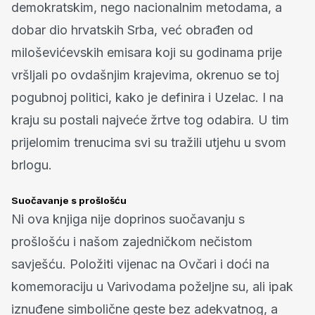
demokratskim, nego nacionalnim metodama, a
dobar dio hrvatskih Srba, već obrađen od
miloševićevskih emisara koji su godinama prije
vršljali po ovdašnjim krajevima, okrenuo se toj
pogubnoj politici, kako je definira i Uzelac. I na
kraju su postali najveće žrtve tog odabira. U tim
prijelomim trenucima svi su tražili utjehu u svom
brlogu.
Suočavanje s prošlošću
Ni ova knjiga nije doprinos suočavanju s
prošlošću i našom zajedničkom nečistom
savješću. Položiti vijenac na Ovčari i doći na
komemoraciju u Varivodama poželjne su, ali ipak
iznuđene simbolične geste bez adekvatnog, a