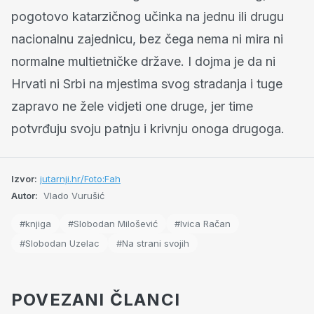
pogotovo katarzičnog učinka na jednu ili drugu
nacionalnu zajednicu, bez čega nema ni mira ni
normalne multietničke države. I dojma je da ni
Hrvati ni Srbi na mjestima svog stradanja i tuge
zapravo ne žele vidjeti one druge, jer time
potvrđuju svoju patnju i krivnju onoga drugoga.
Izvor:
jutarnji.hr/Foto:Fah
Autor:
Vlado Vurušić
#knjiga
#Slobodan Milošević
#Ivica Račan
#Slobodan Uzelac
#Na strani svojih
POVEZANI ČLANCI