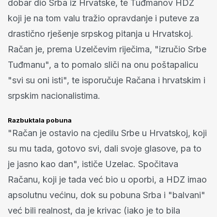
dobar dio Srba iz Hrvatske, te Tuđmanov HDZ
koji je na tom valu tražio opravdanje i puteve za
drastično rješenje srpskog pitanja u Hrvatskoj.
Račan je, prema Uzelčevim riječima, "izručio Srbe
Tuđmanu", a to pomalo sliči na onu poštapalicu
"svi su oni isti", te isporučuje Račana i hrvatskim i
srpskim nacionalistima.
Razbuktala pobuna
"Račan je ostavio na cjedilu Srbe u Hrvatskoj, koji
su mu tada, gotovo svi, dali svoje glasove, pa to
je jasno kao dan", ističe Uzelac. Spočitava
Račanu, koji je tada već bio u oporbi, a HDZ imao
apsolutnu većinu, dok su pobuna Srba i "balvani"
već bili realnost, da je krivac (iako je to bila