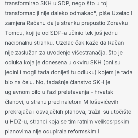
transformirao SKH u SDP, nego što u toj
transformaciji nije daleko odmakao", piše Uzelac i
zamjera Račanu da je stranku prepustio Zdravku
Tomcu, koji je od SDP-a učinio tek još jednu
nacionalnu stranku. Uzelac čak kaže da Račan
nije zaslužan za uvođenje višestranačja, što je
odluka koja je donesena u okviru SKH (oni su
jedini i mogli tada donijeti tu odluku) kojem je tada
bio na čelu. No, tadašnje članstvo SKH je
uglavnom bilo u fazi preletavanja - hrvatski
članovi, u strahu pred naletom Miloševićevih
prekrajača i osvajačkih planova, tražili su utočište
u HDZ-u, stranci koja se tim ratnim velikosrpskim
planovima nije odupirala reformskim i