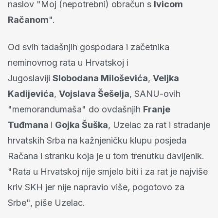
naslov "Moj (nepotrebni) obračun s
Ivicom
Račanom
".
Od svih tadašnjih gospodara i začetnika
neminovnog rata u Hrvatskoj i
Jugoslaviji
Slobodana Miloševića
,
Veljka
Kadijevića
,
Vojslava Šešelja
, SANU-ovih
"memorandumaša" do ovdašnjih
Franje
Tuđmana
i
Gojka Šuška
, Uzelac za rat i stradanje
hrvatskih Srba na kažnjeničku klupu posjeda
Račana i stranku koja je u tom trenutku davljenik.
"Rata u Hrvatskoj nije smjelo biti i za rat je najviše
kriv SKH jer nije napravio više, pogotovo za
Srbe", piše Uzelac.