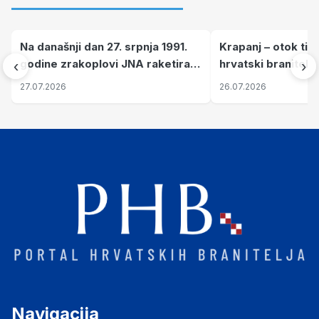
Na današnji dan 27. srpnja 1991.
Krapanj – otok tiš
godine zrakoplovi JNA raketirali
hrvatski branitelj
‹
›
su vojarnu i obučni centar "Nikola
pronalaze mir
27.07.2026
26.07.2026
Šubić Zrinski" popularno zvanu
"Opatovačka pustara"
Navigacija