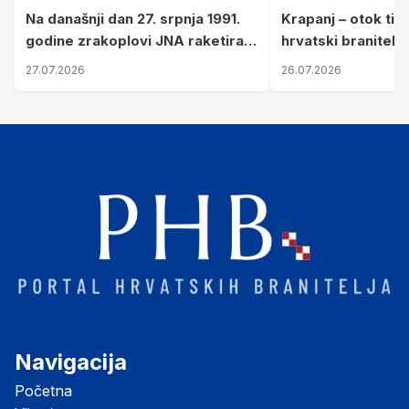
Krapanj – otok tiš
Na današnji dan 27. srpnja 1991.
hrvatski branitelj
godine zrakoplovi JNA raketirali
pronalaze mir
su vojarnu i obučni centar "Nikola
26.07.2026
27.07.2026
Šubić Zrinski" popularno zvanu
"Opatovačka pustara"
Navigacija
Početna