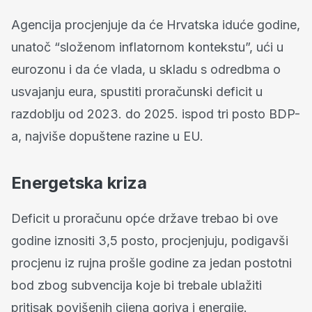
Agencija procjenjuje da će Hrvatska iduće godine,
unatoč “složenom inflatornom kontekstu”, ući u
eurozonu i da će vlada, u skladu s odredbma o
usvajanju eura, spustiti proračunski deficit u
razdoblju od 2023. do 2025. ispod tri posto BDP-
a, najviše dopuštene razine u EU.
Energetska kriza
Deficit u proračunu opće države trebao bi ove
godine iznositi 3,5 posto, procjenjuju, podigavši
procjenu iz rujna prošle godine za jedan postotni
bod zbog subvencija koje bi trebale ublažiti
pritisak povišenih cijena goriva i energije.