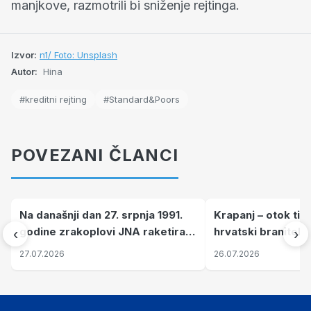
manjkove, razmotrili bi sniženje rejtinga.
Izvor:
n1/ Foto: Unsplash
Autor:
Hina
#kreditni rejting
#Standard&Poors
POVEZANI ČLANCI
Na današnji dan 27. srpnja 1991.
Krapanj – otok tiš
godine zrakoplovi JNA raketirali
hrvatski branitelj
‹
›
su vojarnu i obučni centar "Nikola
pronalaze mir
27.07.2026
26.07.2026
Šubić Zrinski" popularno zvanu
"Opatovačka pustara"