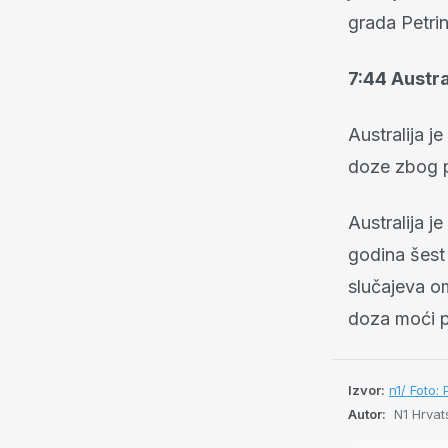
grada Petrin
7:44 Austra
Australija j
doze zbog p
Australija j
godina šest
slučajeva o
doza moći p
Izvor:
n1/ Foto:
Autor:
N1 Hrvat