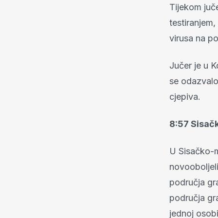
Tijekom juč
testiranjem
virusa na p
Jučer je u K
se odazvalo
cjepiva.
8:57 Sisač
U Sisačko-m
novooboljel
područja gr
područja gr
jednoj osobi