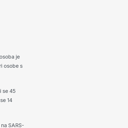
 osoba je
ri osobe s
i se 45
 se 14
je na SARS-