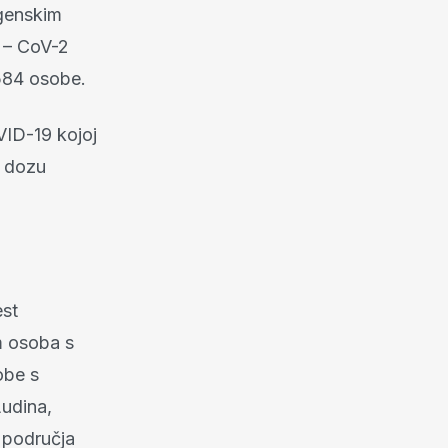
igenskim
 – CoV-2
584 osobe.
OVID-19 kojoj
u dozu
est
m osoba s
obe s
Ludina,
s područja