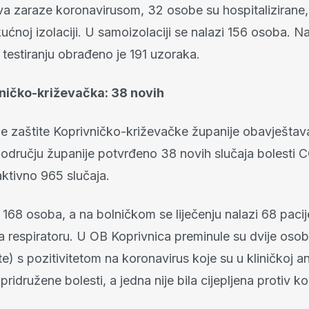
va zaraze koronavirusom, 32 osobe su hospitalizirane
kućnoj izolaciji. U samoizolaciji se nalazi 156 osoba. N
testiranju obrađeno je 191 uzoraka.
vničko-križevačka: 38 novih
lne zaštite Koprivničko-križevačke županije obavještav
području županije potvrđeno 38 novih slučaja bolesti 
aktivno 965 slučaja.
 168 osoba, a na bolničkom se liječenju nalazi 68 paci
na respiratoru. U OB Koprivnica preminule su dvije osob
e) s pozitivitetom na koronavirus koje su u kliničkoj 
pridružene bolesti, a jedna nije bila cijepljena protiv k