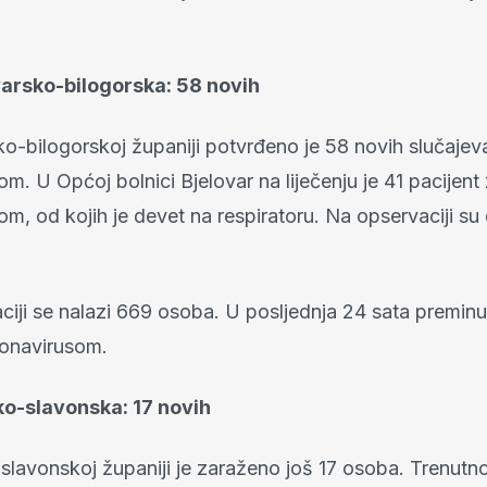
.
varsko-bilogorska: 58 novih
ko-bilogorskoj županiji potvrđeno je 58 novih slučajev
m. U Općoj bolnici Bjelovar na liječenju je 41 pacijent
m, od kojih je devet na respiratoru. Na opservaciji su
iji se nalazi 669 osoba. U posljednja 24 sata preminul
onavirusom.
ko-slavonska: 17 novih
lavonskoj županiji je zaraženo još 17 osoba. Trenutno