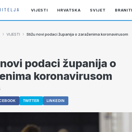
VIJESTI
HRVATSKA
SVIJET
BRANIT
›
›
VIJESTI
Stižu novi podaci županija o zaraženima koronavirusom
 novi podaci županija o
ženima koronavirusom
5
CEBOOK
TWITTER
LINKEDIN