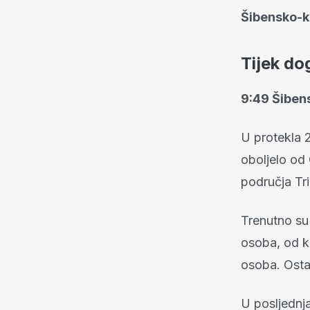
Šibensko-k
Tijek do
9:49 Šiben
U protekla 
oboljelo od 
područja Tri
Trenutno su 
osoba, od ko
osoba. Ostal
U posljednja