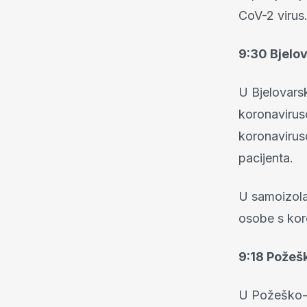
CoV-2 virus
9:30 Bjelo
U Bjelovars
koronaviruso
koronaviruso
pacijenta.
U samoizolac
osobe s kor
9:18 Požeš
U Požeško-s