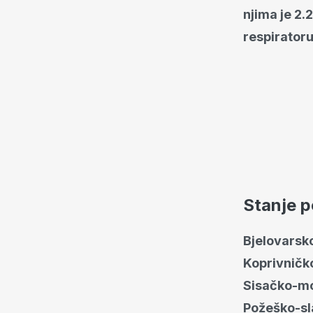
njima je 2.
respiratoru
Stanje 
Bjelovarsk
Koprivničk
Sisačko-mo
Požeško-s