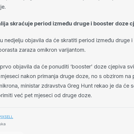
je.
lija skraćuje period između druge i booster doze c
e u nedjelju objavila da će skratiti period između druge i
orasta zaraza omikron varijantom.
e prvo objavila da će ponuditi ‘booster’ doze cjepiva s
 mjeseci nakon primanja druge doze, no s obzirom na 
mikrona, ministar zdravstva Greg Hunt rekao je da će s
rimiti već pet mjeseci od druge doze.
 PIXSELL
ska