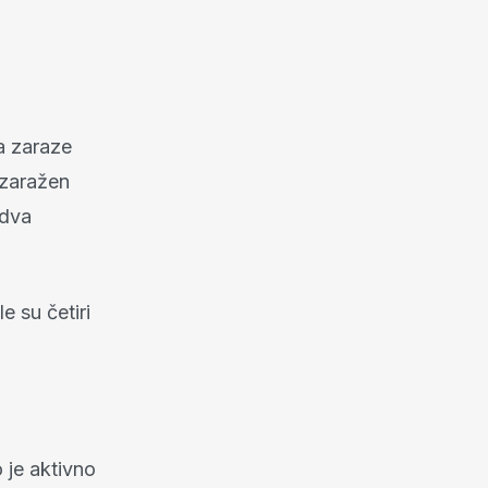
a zaraze
 zaražen
 dva
e su četiri
 je aktivno