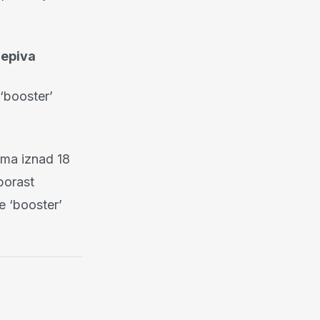
jepiva
 ‘booster’
vima iznad 18
porast
e ‘booster’