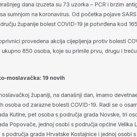
erašnjeg dana izuzeta su 73 uzorka – PCR i brzim ant
, sa sumnjom na koronavirus. Od početka pojave SARS
odručju županije bolest COVID-19 je potvrđena kod 16
oprivnici provedena akcija cijepljenja protiv bolesti C
 ukupno 850 osoba, koje su primile prvu, drugu i treć
ko-moslavačka: 19 novih
oslavačkoj županiji, na današnji dan, imamo devetna
ih osoba od zarazne bolesti COVID-19. Radi se o osa
ada Kutine, pet osoba s područja grada Novske, tri os
ada Popovače, jednoj osobi s područja općine Velika 
 s područja grada Hrvatske Kostajnice i jednoj osobi 