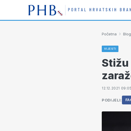
›
Početna
Blog
VIJESTI
Stižu
zara
12.12.2021 09:0
PODIJELI:
FA