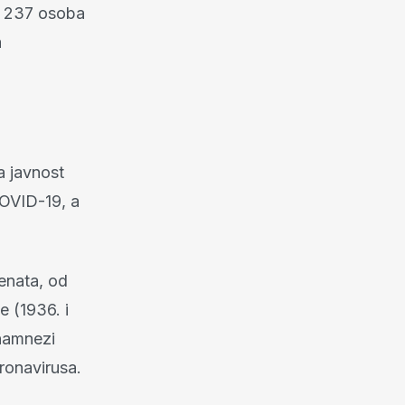
, 237 osoba
a
a javnost
COVID-19, a
jenata, od
e (1936. i
anamnezi
oronavirusa.