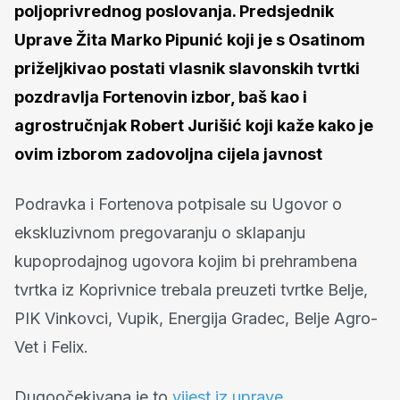
poljoprivrednog poslovanja. Predsjednik
Uprave Žita Marko Pipunić koji je s Osatinom
priželjkivao postati vlasnik slavonskih tvrtki
pozdravlja Fortenovin izbor, baš kao i
agrostručnjak Robert Jurišić koji kaže kako je
ovim izborom zadovoljna cijela javnost
Podravka i Fortenova potpisale su Ugovor o
ekskluzivnom pregovaranju o sklapanju
kupoprodajnog ugovora kojim bi prehrambena
tvrtka iz Koprivnice trebala preuzeti tvrtke Belje,
PIK Vinkovci, Vupik, Energija Gradec, Belje Agro-
Vet i Felix.
Dugoočekivana je to
vijest iz uprave