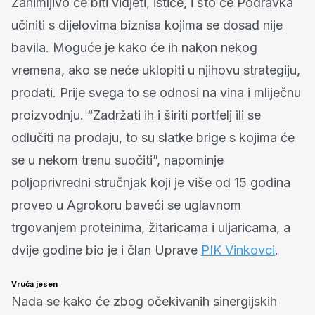
Zanimljivo će biti vidjeti, ističe, i što će Podravka
učiniti s dijelovima biznisa kojima se dosad nije
bavila. Moguće je kako će ih nakon nekog
vremena, ako se neće uklopiti u njihovu strategiju,
prodati. Prije svega to se odnosi na vina i mliječnu
proizvodnju. “Zadržati ih i širiti portfelj ili se
odlučiti na prodaju, to su slatke brige s kojima će
se u nekom trenu suočiti”, napominje
poljoprivredni stručnjak koji je više od 15 godina
proveo u Agrokoru baveći se uglavnom
trgovanjem proteinima, žitaricama i uljaricama, a
dvije godine bio je i član Uprave
PIK Vinkovci
.
Vruća jesen
Nada se kako će zbog očekivanih sinergijskih