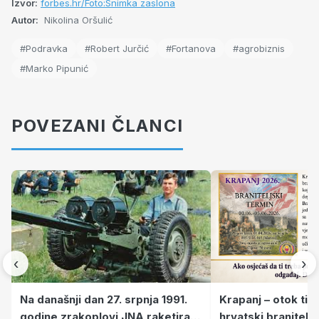
Izvor:
forbes.hr/Foto:Snimka zaslona
Autor:
Nikolina Oršulić
#Podravka
#Robert Jurčić
#Fortanova
#agrobiznis
#Marko Pipunić
POVEZANI ČLANCI
‹
›
Krapanj – otok tiš
Na današnji dan 27. srpnja 1991.
hrvatski branitelj
godine zrakoplovi JNA raketirali