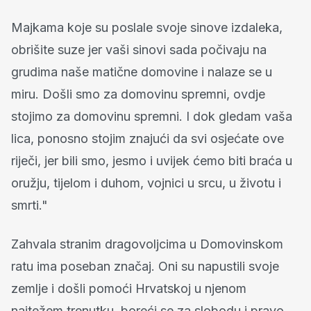
Majkama koje su poslale svoje sinove izdaleka,
obrišite suze jer vaši sinovi sada počivaju na
grudima naše matične domovine i nalaze se u
miru. Došli smo za domovinu spremni, ovdje
stojimo za domovinu spremni. I dok gledam vaša
lica, ponosno stojim znajući da svi osjećate ove
riječi, jer bili smo, jesmo i uvijek ćemo biti braća u
oružju, tijelom i duhom, vojnici u srcu, u životu i
smrti."
Zahvala stranim dragovoljcima u Domovinskom
ratu ima poseban značaj. Oni su napustili svoje
zemlje i došli pomoći Hrvatskoj u njenom
najtežem trenutku, boreći se za slobodu i pravo