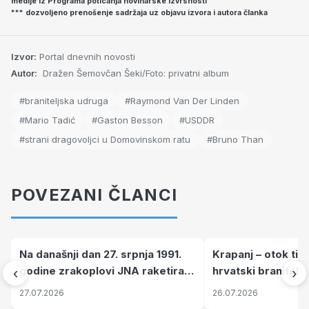
medije iz Programa poticanja novinarske izvrsnosti
*** dozvoljeno prenošenje sadržaja uz objavu izvora i autora članka
Izvor:
Portal dnevnih novosti
Autor:
Dražen Šemovčan Šeki/Foto: privatni album
#braniteljska udruga
#Raymond Van Der Linden
#Mario Tadić
#Gaston Besson
#USDDR
#strani dragovoljci u Domovinskom ratu
#Bruno Than
POVEZANI ČLANCI
Na današnji dan 27. srpnja 1991.
Krapanj – otok tiš
godine zrakoplovi JNA raketirali
hrvatski branitelj
‹
›
su vojarnu i obučni centar "Nikola
pronalaze mir
27.07.2026
26.07.2026
Šubić Zrinski" popularno zvanu