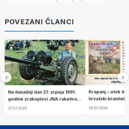
POVEZANI ČLANCI
‹
›
Krapanj – otok tiš
Na današnji dan 27. srpnja 1991.
hrvatski branitelj
godine zrakoplovi JNA raketirali
pronalaze mir
su vojarnu i obučni centar "Nikola
26.07.2026
27.07.2026
Šubić Zrinski" popularno zvanu
"Opatovačka pustara"