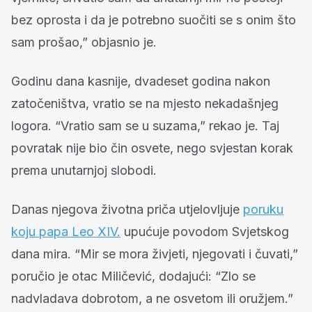
bez oprosta i da je potrebno suočiti se s onim što
sam prošao,” objasnio je.
Godinu dana kasnije, dvadeset godina nakon
zatočeništva, vratio se na mjesto nekadašnjeg
logora. “Vratio sam se u suzama,” rekao je. Taj
povratak nije bio čin osvete, nego svjestan korak
prema unutarnjoj slobodi.
Danas njegova životna priča utjelovljuje
poruku
koju papa Leo XIV.
upućuje povodom Svjetskog
dana mira. “Mir se mora živjeti, njegovati i čuvati,”
poručio je otac Miličević, dodajući: “Zlo se
nadvladava dobrotom, a ne osvetom ili oružjem.”