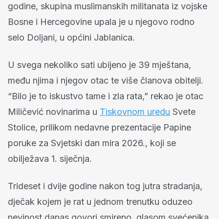
godine, skupina muslimanskih militanata iz vojske
Bosne i Hercegovine upala je u njegovo rodno
selo Doljani, u općini Jablanica.
U svega nekoliko sati ubijeno je 39 mještana,
među njima i njegov otac te više članova obitelji.
“Bilo je to iskustvo tame i zla rata,” rekao je otac
Miličević novinarima u
Tiskovnom uredu
Svete
Stolice, prilikom nedavne prezentacije Papine
poruke za Svjetski dan mira 2026., koji se
obilježava 1. siječnja.
Trideset i dvije godine nakon tog jutra stradanja,
dječak kojem je rat u jednom trenutku oduzeo
nevinost danas govori smireno, glasom svećenika.