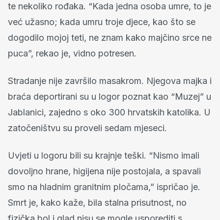
te nekoliko rođaka. “Kada jedna osoba umre, to je
već užasno; kada umru troje djece, kao što se
dogodilo mojoj teti, ne znam kako majčino srce ne
puca”, rekao je, vidno potresen.
Stradanje nije završilo masakrom. Njegova majka i
braća deportirani su u logor poznat kao “Muzej” u
Jablanici, zajedno s oko 300 hrvatskih katolika. U
zatočeništvu su proveli sedam mjeseci.
Uvjeti u logoru bili su krajnje teški. “Nismo imali
dovoljno hrane, higijena nije postojala, a spavali
smo na hladnim granitnim pločama,” ispričao je.
Smrt je, kako kaže, bila stalna prisutnost, no
fizička bol i glad nisu se mogle usporediti s