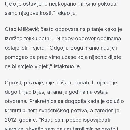
tijelo je ostavljeno neukopano; mi smo pokopali
samo njegove kosti,” rekao je.
Otac Miličević često odgovara na pitanje kako je
izdržao toliku patnju. Njegov odgovor godinama
ostaje isti – vjera. “Odgoj u Bogu hranio nas je i
pomogao da preživimo užase koje nijedno dijete
ne bi smjelo vidjeti,” istaknuo je.
Oprost, priznaje, nije došao odmah. U njemu je
dugo tinjao bijes, a rana je godinama ostala
otvorena. Prekretnica se dogodila kada je odlučio
krenuti putem svećeničkog poziva, a zaređen je
2012. godine. “Kada sam počeo ispovijedati
vjernike, shvatio sam da unutarnji mir ne postoji