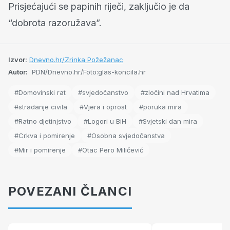
Prisjećajući se papinih riječi, zaključio je da
“dobrota razoružava”.
Izvor:
Dnevno.hr/Zrinka Požežanac
Autor:
PDN/Dnevno.hr/Foto:glas-koncila.hr
#Domovinski rat
#svjedočanstvo
#zločini nad Hrvatima
#stradanje civila
#Vjera i oprost
#poruka mira
#Ratno djetinjstvo
#Logori u BiH
#Svjetski dan mira
#Crkva i pomirenje
#Osobna svjedočanstva
#Mir i pomirenje
#Otac Pero Miličević
POVEZANI ČLANCI