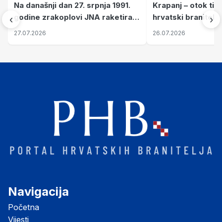
Na današnji dan 27. srpnja 1991.
Krapanj – otok tiš
godine zrakoplovi JNA raketirali
hrvatski branitelj
‹
›
su vojarnu i obučni centar "Nikola
pronalaze mir
27.07.2026
26.07.2026
Šubić Zrinski" popularno zvanu
"Opatovačka pustara"
Navigacija
Početna
Vijesti