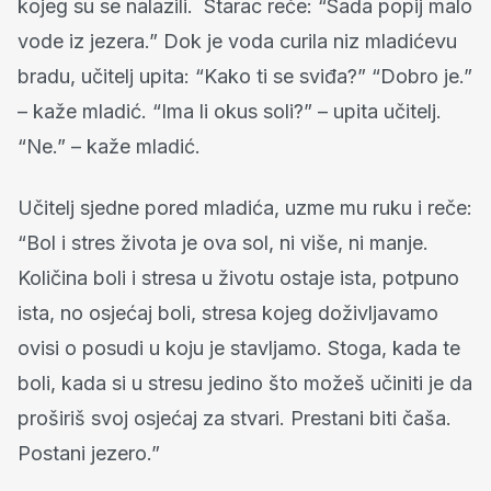
kojeg su se nalazili. Starac reče: “Sada popij malo
vode iz jezera.” Dok je voda curila niz mladićevu
bradu, učitelj upita: “Kako ti se sviđa?” “Dobro je.”
– kaže mladić. “Ima li okus soli?” – upita učitelj.
“Ne.” – kaže mladić.
Učitelj sjedne pored mladića, uzme mu ruku i reče:
“Bol i stres života je ova sol, ni više, ni manje.
Količina boli i stresa u životu ostaje ista, potpuno
ista, no osjećaj boli, stresa kojeg doživljavamo
ovisi o posudi u koju je stavljamo. Stoga, kada te
boli, kada si u stresu jedino što možeš učiniti je da
proširiš svoj osjećaj za stvari. Prestani biti čaša.
Postani jezero.”