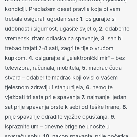
kondiciji. Predlažem deset pravila koja bi vam
trebala osigurati ugodan san:
1
. osigurajte si
udobnost i sigurnost, ugasite svjetlo
, 2.
odaberite
vremenski ritam odlaska na spavanje,
3
. san bi
trebao trajati 7-8 sati, zagrijte tijelo vrućom
kupkom,
4
. osigurajte si „elektronički mir“ – bez
televizora, računala, mobitela,
5
. madrac čuda
stvara – odaberite madrac koji ovisi o vašem
tjelesnom zdravlju i stanju tijela,
6.
nemojte
vježbati tri sata prije spavanja
7.
najmanje jedan
sat prije spavanja prste k sebi od teške hrane,
8.
prije spavanje odradite vježbe opuštanja,
9
.
ispraznite um – dnevne brige ne unosite u
spavaču sobu,
10.
nakon spavanja, prije početka