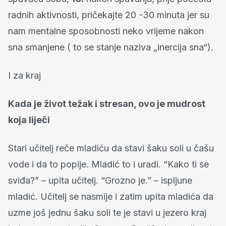
radnih aktivnosti, pričekajte 20 -30 minuta jer su
nam mentalne sposobnosti neko vrijeme nakon
sna smanjene ( to se stanje naziva „inercija sna“).
I za kraj
Kada je život težak i stresan, ovo je mudrost
koja liječi
Stari učitelj reče mladiću da stavi šaku soli u čašu
vode i da to popije. Mladić to i uradi. “Kako ti se
sviđa?” – upita učitelj. “Grozno je.” – ispljune
mladić. Učitelj se nasmije i zatim upita mladića da
uzme još jednu šaku soli te je stavi u jezero kraj