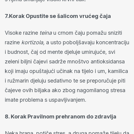
7.Korak Opustite se šalicom vrućeg čaja
Visoke razine
teina
u crnom čaju pomažu sniziti
razine
kortizola,
a usto poboljšavaju koncentraciju
i budnost, čaj od mente djeluje umirujuće, svi
zeleni biljni čajevi sadrže mnoštvo antioksidansa
koji imaju opuštajući učinak na tijelo i um, kamilica
i ružmarin djeluju sedativno te se preporučuje piti
čajeve ovih biljaka ako zbog nagomilanog stresa
imate problema s uspavljivanjem.
8. Korak Pravilnom prehranom do zdravlja
Neka hrana potiče stres, a druga pomaže tijelu da