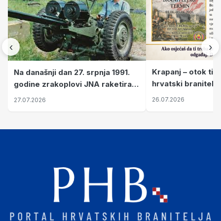
‹
›
Krapanj – otok tiš
Na današnji dan 27. srpnja 1991.
hrvatski branitelj
godine zrakoplovi JNA raketirali
pronalaze mir
su vojarnu i obučni centar "Nikola
26.07.2026
27.07.2026
Šubić Zrinski" popularno zvanu
"Opatovačka pustara"