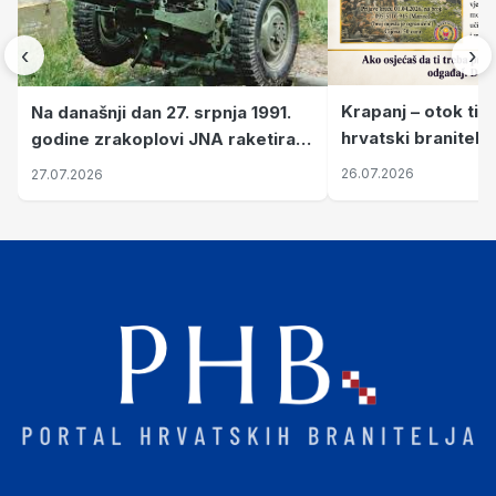
‹
›
Krapanj – otok tiš
Na današnji dan 27. srpnja 1991.
hrvatski branitelj
godine zrakoplovi JNA raketirali
pronalaze mir
su vojarnu i obučni centar "Nikola
26.07.2026
27.07.2026
Šubić Zrinski" popularno zvanu
"Opatovačka pustara"