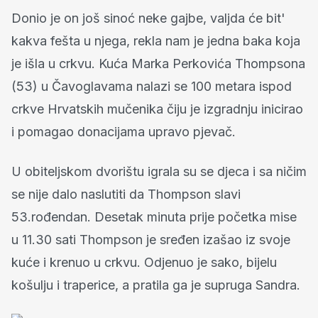
Donio je on još sinoć neke gajbe, valjda će bit'
kakva fešta u njega, rekla nam je jedna baka koja
je išla u crkvu. Kuća Marka Perkovića Thompsona
(53) u Čavoglavama nalazi se 100 metara ispod
crkve Hrvatskih mučenika čiju je izgradnju inicirao
i pomagao donacijama upravo pjevač.
U obiteljskom dvorištu igrala su se djeca i sa ničim
se nije dalo naslutiti da Thompson slavi
53.rođendan. Desetak minuta prije početka mise
u 11.30 sati Thompson je sređen izašao iz svoje
kuće i krenuo u crkvu. Odjenuo je sako, bijelu
košulju i traperice, a pratila ga je supruga Sandra.