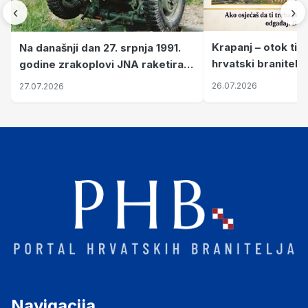
‹
›
Krapanj – otok tiš
Na današnji dan 27. srpnja 1991.
hrvatski branitelj
godine zrakoplovi JNA raketirali
pronalaze mir
su vojarnu i obučni centar "Nikola
26.07.2026
27.07.2026
Šubić Zrinski" popularno zvanu
"Opatovačka pustara"
Navigacija