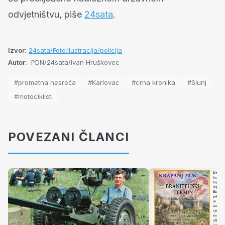
odvjetništvu, piše
24sata
.
Izvor:
24sata/Foto:Ilustracija/policija
Autor:
PDN/24sata/Ivan Hruškovec
#prometna nesreća
#Karlovac
#crna kronika
#Slunj
#motociklisti
POVEZANI ČLANCI