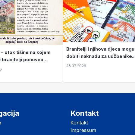
Branitelji i njihova djeca mogu
 – otok tišine na kojem
dobiti naknadu za udžbenike:
i branitelji ponovno
zahtjevi se podnose do 31.
26.07.2026
ze mir
6
listopada
gacija
Kontakt
a
Kontakt
Impressum