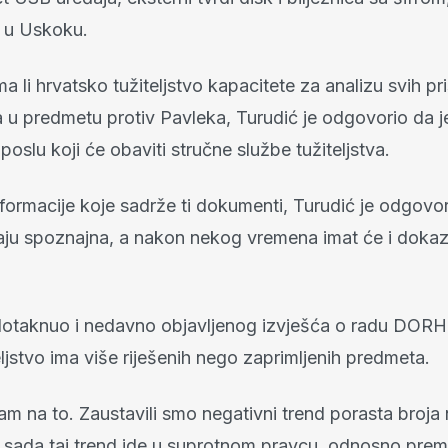
 u Uskoku.
ma li hrvatsko tužiteljstvo kapacitete za analizu svih pri
u predmetu protiv Pavleka, Turudić je odgovorio da je
oslu koji će obaviti stručne službe tužiteljstva.
formacije koje sadrže ti dokumenti, Turudić je odgovo
maju spoznajna, a nakon nekog vremena imat će i doka
dotaknuo i nedavno objavljenog izvješća o radu DORH
ljstvo ima više riješenih nego zaprimljenih predmeta.
m na to. Zaustavili smo negativni trend porasta broja 
 sada taj trend ide u suprotnom pravcu, odnosno pre