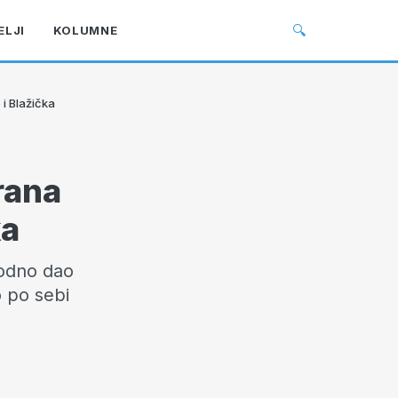
🔍
ELJI
KOLUMNE
 i Blažička
rana
ka
vodno dao
o po sebi