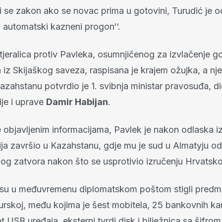
li se zakon ako se novac prima u gotovini, Turudić je 
i automatski kazneni progon‘‘.
 tjeralica protiv Pavleka, osumnjičenog za izvlačenje 
a iz Skijaškog saveza, raspisana je krajem ožujka, a n
azahstanu potvrdio je 1. svibnja ministar pravosuđa, di
ije i uprave
Damir Habijan
.
e objavljenim informacijama, Pavlek je nakon odlaska i
ja završio u Kazahstanu, gdje mu je sud u Almatyju o
nog zatvora nakon što se usprotivio izručenju Hrvatsko
su u međuvremenu diplomatskom poštom stigli predme
urskoj, među kojima je šest mobitela, 25 bankovnih kar
t USB uređaja, eksterni tvrdi disk i bilježnica sa šifrom,