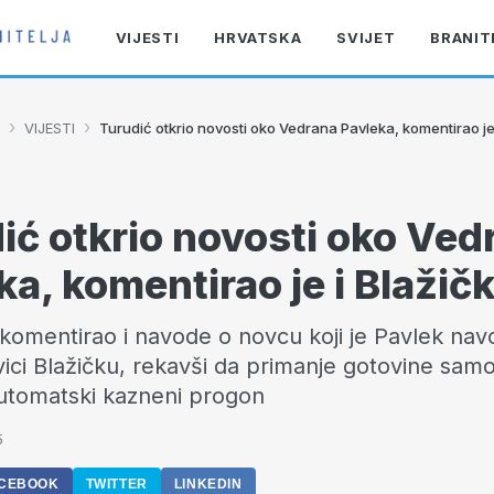
VIJESTI
HRVATSKA
SVIJET
BRANIT
›
›
VIJESTI
Turudić otkrio novosti oko Vedrana Pavleka, komentirao je
ić otkrio novosti oko Ved
ka, komentirao je i Blažič
 komentirao i navode o novcu koji je Pavlek na
vici Blažičku, rekavši da primanje gotovine sam
utomatski kazneni progon
5
CEBOOK
TWITTER
LINKEDIN