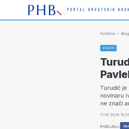
›
Početna
Blog
VIJESTI
Turud
Pavle
Turudić je
novinaru I
ne znači a
11.05.2026 15:0
PODIJELI:
FA