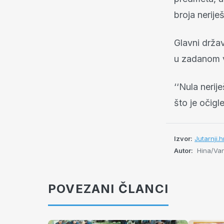
broja nerije
Glavni držav
u zadanom 
‘‘Nula nerij
što je očigle
Izvor:
Jutarnji.h
Autor:
Hina/Van
POVEZANI ČLANCI