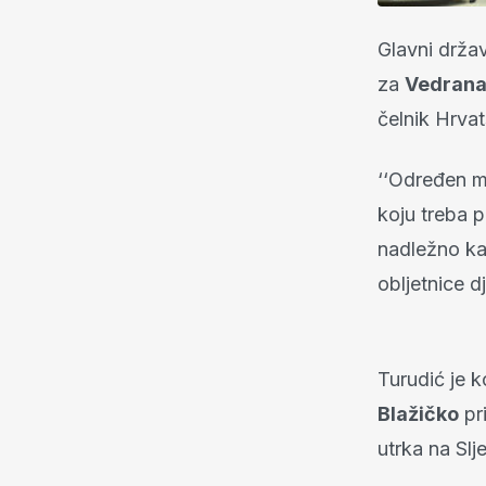
Glavni drža
za
Vedrana
čelnik Hrvat
‘‘Određen mu
koju treba p
nadležno kaz
obljetnice d
Turudić je 
Blažičko
pr
utrka na Sl