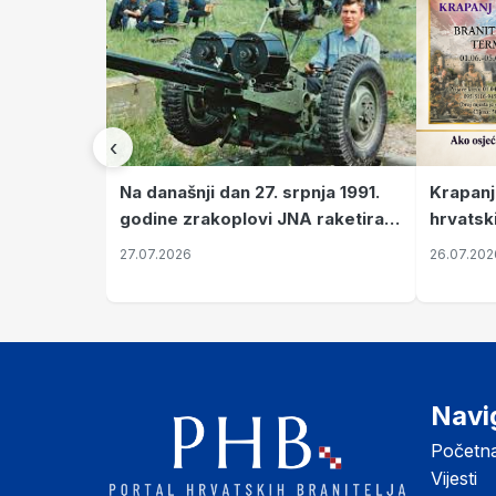
‹
Krapanj
Na današnji dan 27. srpnja 1991.
hrvatsk
godine zrakoplovi JNA raketirali
pronala
su vojarnu i obučni centar "Nikola
26.07.202
27.07.2026
Šubić Zrinski" popularno zvanu
"Opatovačka pustara"
Navi
Početn
Vijesti