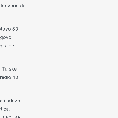
odgovorio da
gotovo 30
jegovo
gitalne
z Turske
dredio 40
j.
ti oduzeti
tica,
 a koji se