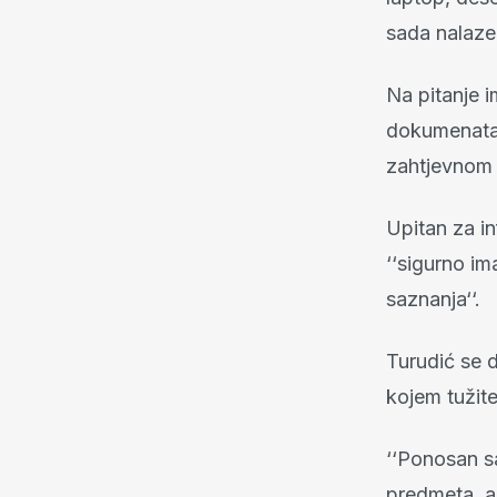
sada nalaze
Na pitanje i
dokumenata 
zahtjevnom p
Upitan za in
‘‘sigurno i
saznanja‘‘.
Turudić se 
kojem tužite
‘‘Ponosan sa
predmeta, a