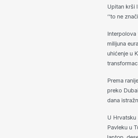
Upitan krši 
‘‘to ne znač
Interpolova
milijuna eur
uhićenje u K
transformac
Prema ranij
preko Dubai
dana istraž
U Hrvatsku 
Pavleku u T
laptop, dese