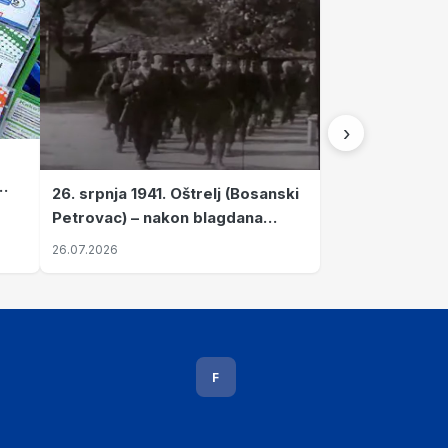
›
26. srpnja 1941. Oštrelj (Bosanski
Petrovac) – nakon blagdana
Svete Ane izvršen napad srpskih
26.07.2026
ustanika na vlak s ženama i
djecom
F