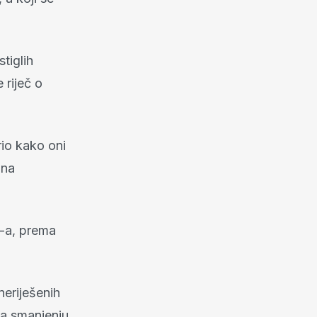
stiglih
 riječ o
rio kako oni
zna
-a, prema
neriješenih
ma smanjenju