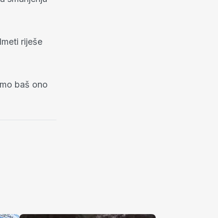
dmeti riješe
ramo baš ono