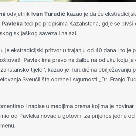
vni odvjetnik
Ivan Turudić
kazao je da će ekstradicijs
 Pavleka
teći po propisima Kazahstana, gdje se bivši 
skog skijaškog saveza i nalazi.
 je ekstradicijski pritvor u trajanju od 40 dana i to je
oštovati. Pavlek ima pravo na žalbu na odluku koju je 
ahstansko tijelo‘‘, kazao je Turudić na obilježavanju 
jelovanja Sveučilišta obrane i sigurnosti „Dr. Franjo Tu
komentirao i napise u medijima prema kojima je novinar
imio od Pavleka novac u gotovini za prijenos jedne od 
jemenu.