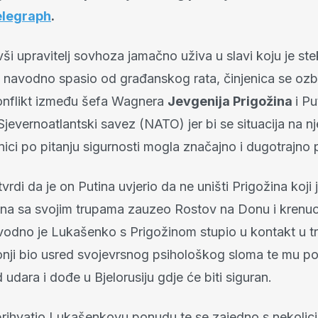
elegraph
.
ši upravitelj sovhoza jamačno uživa u slavi koju je s
u navodno spasio od građanskog rata, činjenica se ozbil
konflikt između šefa Wagnera
Jevgenija Prigožina
i Pu
 Sjevernoatlantski savez (NATO) jer bi se situacija na n
nici po pitanju sigurnosti mogla značajno i dugotrajno p
rdi da je on Putina uvjerio da ne uništi Prigožina koji 
dna sa svojim trupama zauzeo Rostov na Donu i krenu
odno je Lukašenko s Prigožinom stupio u kontakt u t
onji bio usred svojevrsnog psihološkog sloma te mu p
udara i dođe u Bjelorusiju gdje će biti siguran.
 prihvatio Lukašenkovu ponudu te se zajedno s nekolic