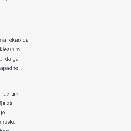
ima rekao da
uklearnim
ici da ga
napadne",
 nad tim
je za
 je
 rusku i