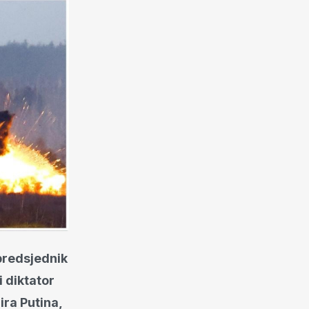
predsjednik
 diktator
ira Putina,