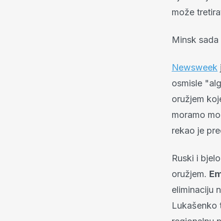
može tretira
Minsk sada m
Newsweek
osmisle "al
oružjem koje
moramo moći
rekao je pre
Ruski i bjel
oružjem.
Em
eliminaciju 
Lukašenko t