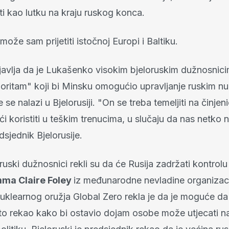
ti kao lutku na kraju ruskog konca.
ože sam prijetiti istočnoj Europi i Baltiku.
javlja da je Lukašenko visokim bjeloruskim dužnosnic
goritam" koji bi Minsku omogućio upravljanje ruskim n
 se nalazi u Bjelorusiji. "On se treba temeljiti na činjen
 koristiti u teškim trenucima, u slučaju da nas netko 
dsjednik Bjelorusije.
oruski dužnosnici rekli su da će Rusija zadržati kontrolu
ma Claire Foley
iz međunarodne nevladine organizaci
nuklearnog oružja Global Zero rekla je da je moguće da
o rekao kako bi ostavio dojam osobe može utjecati na