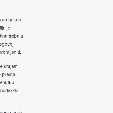
tekao nakon
jnije
tina trebala
jegovoj
romijeniti.
je krajem
o prema
renutku
onudio da
inom svojih