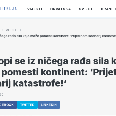
VIJESTI
HRVATSKA
SVIJET
BRANIT
›
›
VIJESTI
ičega rađa sila koja može pomesti kontinent: ‘Prijeti nam scenarij katastro
opi se iz ničega rađa sila 
pomesti kontinent: ‘Prije
rij katastrofe!‘
:50
CEBOOK
TWITTER
LINKEDIN