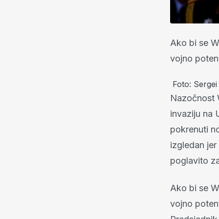
Ako bi se Wa
vojno potent
Foto: Serg
Nazočnost Wa
invaziju na 
pokrenuti n
izgledan jer
poglavito za
Ako bi se Wa
vojno potent