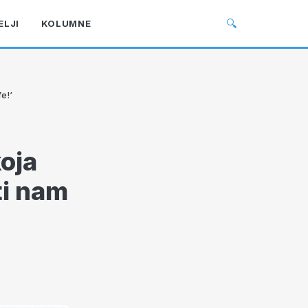
🔍
ELJI
KOLUMNE
fe!‘
koja
ti nam