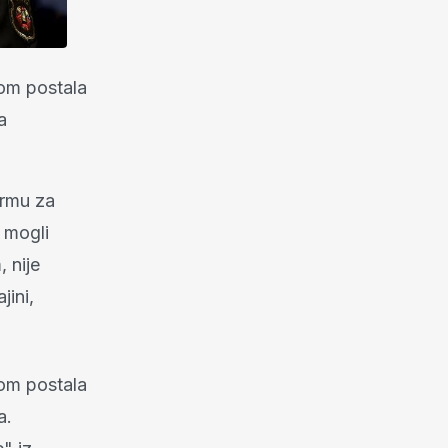
nom postala
a
ormu za
i mogli
 nije
jini,
nom postala
a.