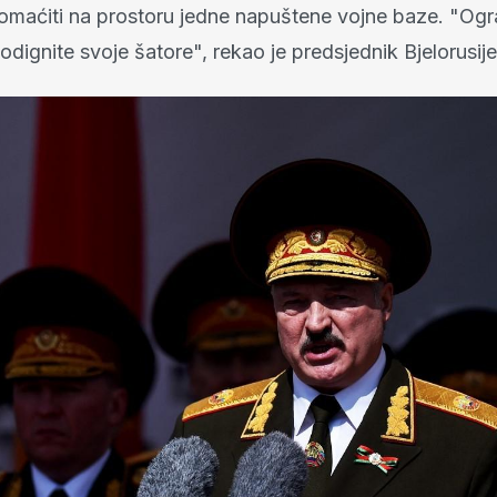
maćiti na prostoru jedne napuštene vojne baze. "Ogr
odignite svoje šatore", rekao je predsjednik Bjelorusije