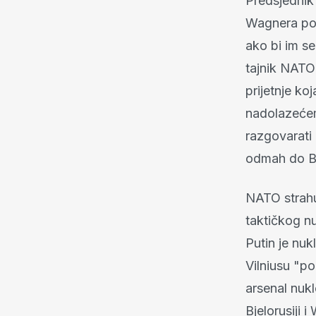
Predsjednik
Wagnera pote
ako bi im se
tajnik NAT
prijetnje ko
nadolazećem
razgovarati
odmah do Bj
NATO strahu
taktičkog n
Putin je nuk
Vilniusu "po
arsenal nukl
Bjelorusiji 