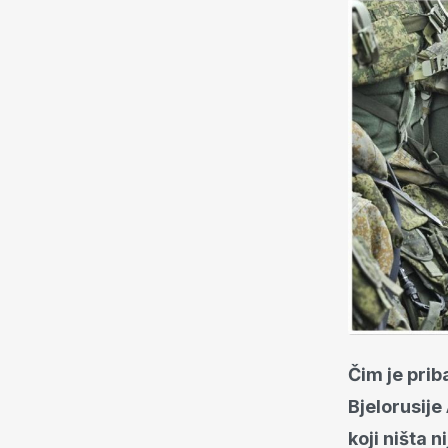
Čim je prib
Bjelorusije
koji ništa 