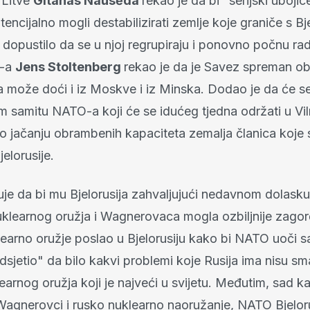
 Litve
Gitanas Nausėda
rekao je da bi "serijski ubojic
ncijalno mogli destabilizirati zemlje koje graniče s Bj
 dopustilo da se u njoj regrupiraju i ponovno počnu radi
O-a
Jens Stoltenberg
rekao je da je Savez spreman obr
ja može doći i iz Moskve i iz Minska. Dodao je da će s
 samitu NATO-a koji će se idućeg tjedna održati u Viln
 o jačanju obrambenih kapaciteta zemalja članica koje 
elorusije.
je da bi mu Bjelorusija zahvaljujući nedavnom dolask
uklearnog oružja i Wagnerovaca mogla ozbiljnije zagorč
learno oružje poslao u Bjelorusiju kako bi NATO uoči s
dsjetio" da bilo kakvi problemi koje Rusija ima nisu sman
earnog oružja koji je najveći u svijetu. Međutim, sad k
i Wagnerovci i rusko nuklearno naoružanje, NATO Bjeloru