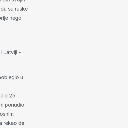
 da su ruske
prije nego
 Latviji -
pobjeglo u
g
alo 25
uni ponudio
rnosnim
a rekao da