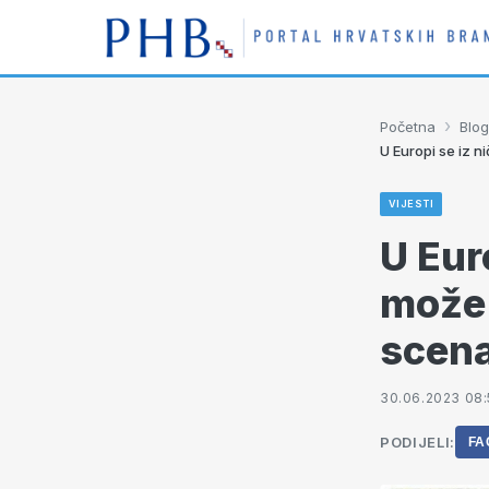
›
Početna
Blog
U Europi se iz n
VIJESTI
U Eur
može 
scena
30.06.2023 08
PODIJELI:
FA