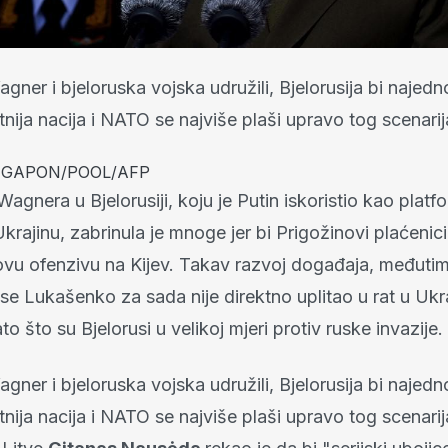
gner i bjeloruska vojska udružili, Bjelorusija bi najed
nija nacija i NATO se najviše plaši upravo tog scenarij
ei GAPON/POOL/AFP
gnera u Bjelorusiji, koju je Putin iskoristio kao platf
Ukrajinu, zabrinula je mnoge jer bi Prigožinovi plaćenic
ovu ofenzivu na Kijev. Takav razvoj događaja, međutim,
 se Lukašenko za sada nije direktno uplitao u rat u Ukra
to što su Bjelorusi u velikoj mjeri protiv ruske invazije.
gner i bjeloruska vojska udružili, Bjelorusija bi najed
nija nacija i NATO se najviše plaši upravo tog scenarij