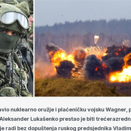
avio nuklearno oružje i plaćeničku vojsku Wagner, 
 Aleksander Lukašenko prestao je biti trećerazredni
nije radi bez dopuštenja ruskog predsjednika Vladim