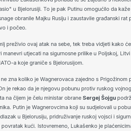
sio" u Bjelorusiji. To je pak Putinu omogućilo da kaže
nage obranile Majku Rusiju i zaustavile građanski rat 
vo i počeo.
mlj preživio ovaj atak na sebe, tek treba vidjeti kako će
manevri utjecati na sigurnosne prilike u Poljskoj, Litvi i
ATO-a koje graniče s Bjelorusijom.
 ne zna koliko je Wagnerovaca zajedno s Prigožinom 
 On je rekao da je njegovu pobunu protiv ruskog vojno
a na čijem je čelu ministar obrane
Sergej Šojgu
podrž
nika. Putin je Wagnerovcima koji su sudjelovali u pob
 odlazak u Bjelorusiju, pridruživanje ruskoj vojsci i sigu
 povratak kući. Istovremeno, Lukašenko je plaćenicim