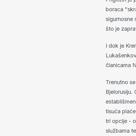
boraca "skra
sigurnosne s
što je zapra
I dok je Kre
Lukašenkovi 
članicama N
Trenutno se
Bjelorusiju.
establišment
tisuća plaće
tri opcije -
službama te