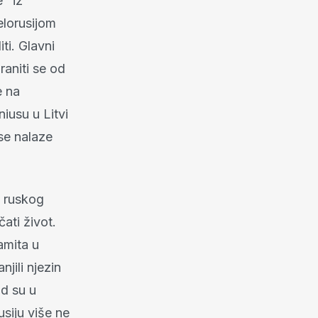
e" iz
elorusijom
ti. Glavni
aniti se od
e na
iusu u Litvi
se nalaze
u ruskog
ati život.
amita u
jili njezin
ad su u
siju više ne