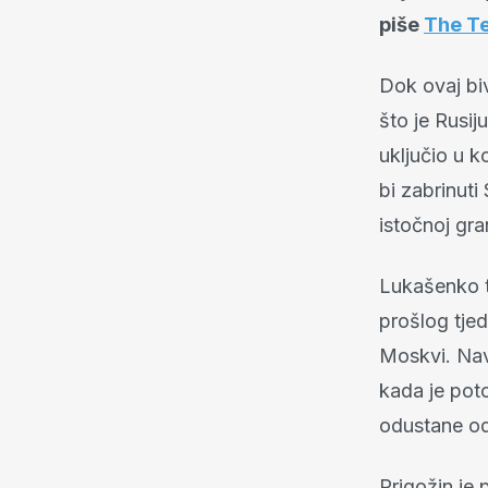
piše
The T
Dok ovaj biv
što je Rusij
uključio u 
bi zabrinuti
istočnoj gra
Lukašenko tv
prošlog tje
Moskvi. Nav
kada je pot
odustane od 
Prigožin je