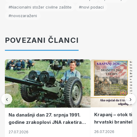
#Nacionalni stožer civilne zaštite
#novi podaci
#novozaraženi
POVEZANI ČLANCI
‹
›
Krapanj – otok tiš
Na današnji dan 27. srpnja 1991.
hrvatski branitelj
godine zrakoplovi JNA raketirali
pronalaze mir
su vojarnu i obučni centar "Nikola
26.07.2026
27.07.2026
Šubić Zrinski" popularno zvanu