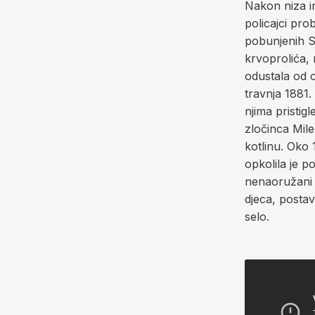
Nakon niza in
policajci prob
pobunjenih Sr
krvoprolića, m
odustala od o
travnja 1881.
njima pristig
zločinca Mile
kotlinu. Oko
opkolila je p
nenaoružani n
djeca, postavi
selo.