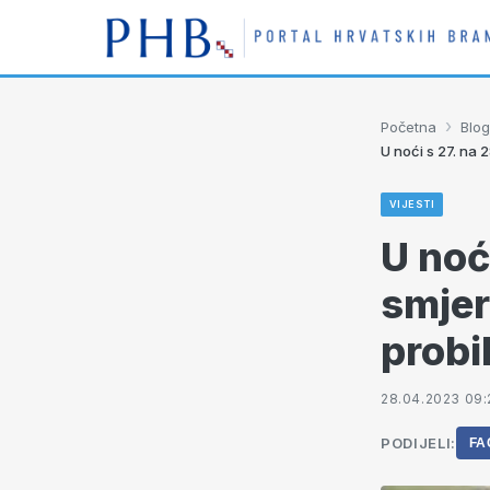
›
Početna
Blog
U noći s 27. na 2
VIJESTI
U noći
smjer
probil
28.04.2023 09:
PODIJELI:
FA