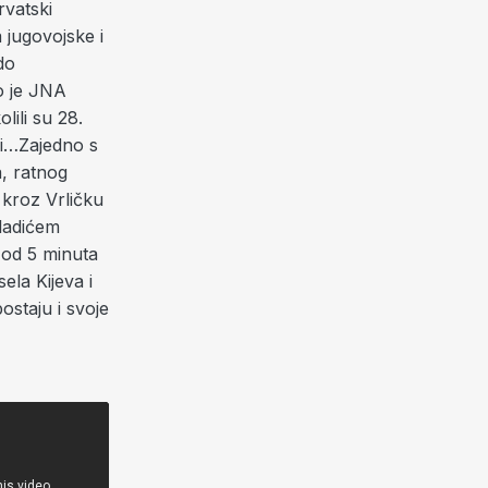
rvatski
a jugovojske i
do
to je JNA
lili su 28.
rni…Zajedno s
a, ratnog
t kroz Vrličku
ladićem
u od 5 minuta
ela Kijeva i
postaju i svoje