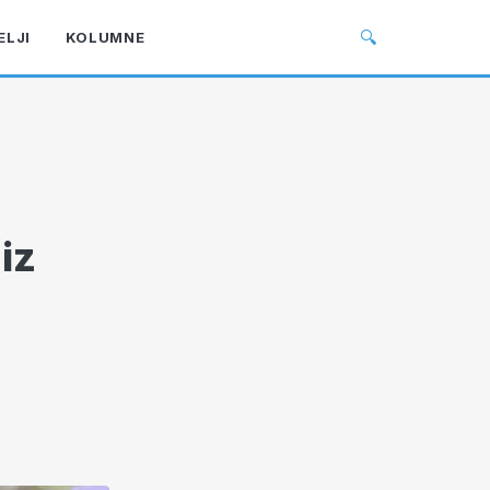
🔍
ELJI
KOLUMNE
 iz