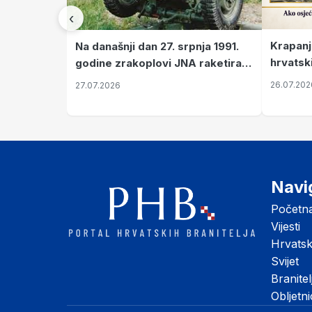
‹
Krapanj
Na današnji dan 27. srpnja 1991.
hrvatsk
godine zrakoplovi JNA raketirali
pronala
su vojarnu i obučni centar "Nikola
26.07.202
27.07.2026
Šubić Zrinski" popularno zvanu
"Opatovačka pustara"
Navi
Početn
Vijesti
Hrvats
Svijet
Branitel
Obljetn