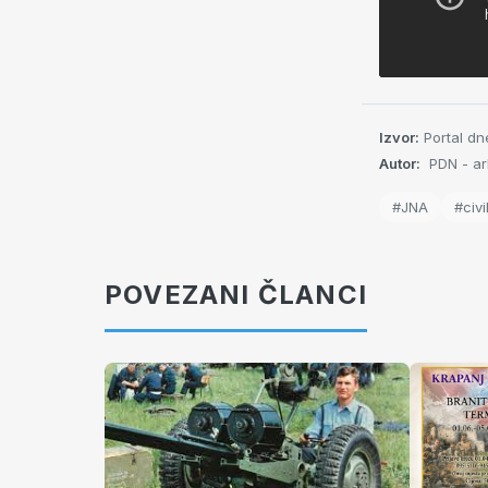
Izvor:
Portal dn
Autor:
PDN - ar
#JNA
#civil
POVEZANI ČLANCI