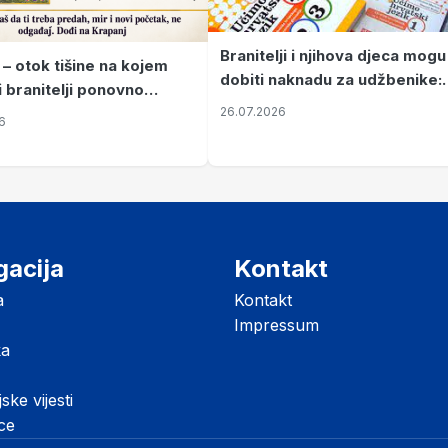
Branitelji i njihova djeca mogu
 – otok tišine na kojem
dobiti naknadu za udžbenike:
i branitelji ponovno
zahtjevi se podnose do 31.
26.07.2026
ze mir
6
listopada
gacija
Kontakt
a
Kontakt
Impressum
ka
jske vijesti
ice