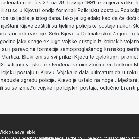
cidenata u noći s 27. na 28. travnja 1991. iz smjera Vrlike h
ili su se u Kijevu i ondje formirali Policijsku postaju. Reakcij
ba uslijedila je istog dana. Iako je izgledalo kao da će doći 
ještani Kijeva zaštitili su tijelima policijske postaje nakon š
ružane intervencije. Selo Kijevo u Dalmatinskoj Zagori, opko
 godine jake snage ex jugo vojske pristigle iz kninskih voja
le su i paravojne formacije samoproglašenog kninskog šerif
 Martića. Blokirani su svi prilazi Kijevu te cjelokupni prome
 13. sati jugovojska predvođena ratnim zločincem Ratkom M
olicijsku postaju u Kijevu. Vojska je dala ultimatum da u rok
apuste zgradu policije. Kijevo je ustalo na noge…Mještani s
li su se između vojske i policijskih postaja, odlučno braniti 