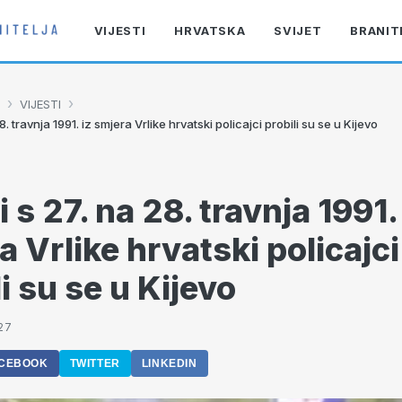
VIJESTI
HRVATSKA
SVIJET
BRANIT
›
›
VIJESTI
8. travnja 1991. iz smjera Vrlike hrvatski policajci probili su se u Kijevo
 s 27. na 28. travnja 1991.
a Vrlike hrvatski policajci
i su se u Kijevo
27
CEBOOK
TWITTER
LINKEDIN