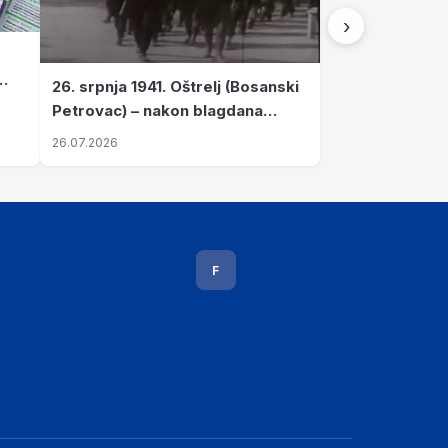
›
26. srpnja 1941. Oštrelj (Bosanski
Petrovac) – nakon blagdana
Svete Ane izvršen napad srpskih
26.07.2026
ustanika na vlak s ženama i
djecom
F