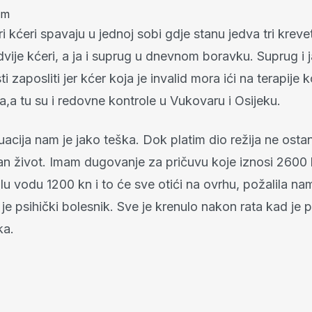
um
i kćeri spavaju u jednoj sobi gdje stanu jedva tri kreve
dvije kćeri, a ja i suprug u dnevnom boravku. Suprug i 
 zaposliti jer kćer koja je invalid mora ići na terapije 
,a tu su i redovne kontrole u Vukovaru i Osijeku.
uacija nam je jako teška. Dok platim dio režija ne ost
an život. Imam dugovanje za pričuvu koje iznosi 2600 
oplu vodu 1200 kn i to će sve otići na ovrhu, požalila na
je psihički bolesnik. Sve je krenulo nakon rata kad je p
ka.