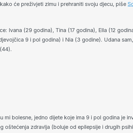
kako će preživjeti zimu i prehraniti svoju djecu, piše
S
e: Ivana (29 godina), Tina (17 godina), Ella (12 godin
djevojčica 9 i pol godina) i Nia (3 godine). Udana sam
(44).
su mi bolesne, jedno dijete koje ima 9 i pol godina je in
g oštećenja zdravlja (boluje od epilepsije i drugih psih