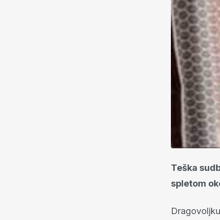
Teška sudb
spletom oko
Dragovoljku 