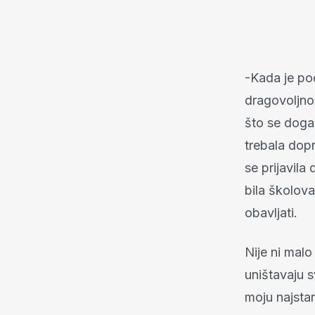
-Kada je poč
dragovoljno
što se doga
trebala dopr
se prijavil
bila školov
obavljati.
Nije ni malo
uništavaju s
moju najstar