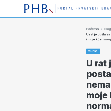
›
Početna
Blog
U rat je otišla 
i moje kćeri mog
VIJESTI
U rat 
posta
nema o
moje 
norma