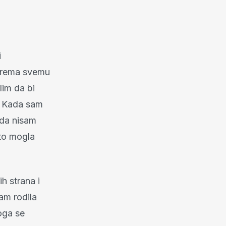
i
 prema svemu
lim da bi
u. Kada sam
ada nisam
 to mogla
h strana i
am rodila
oga se