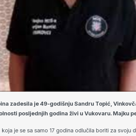
ina zadesila je 49-godišnju Sandru Topić, Vinkovč
lnosti posljednjih godina živi u Vukovaru. Majku p
koja je se sa samo 17 godina odlučila boriti za svoju