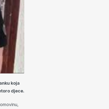
anku koja
etoro djece.
 domovinu,