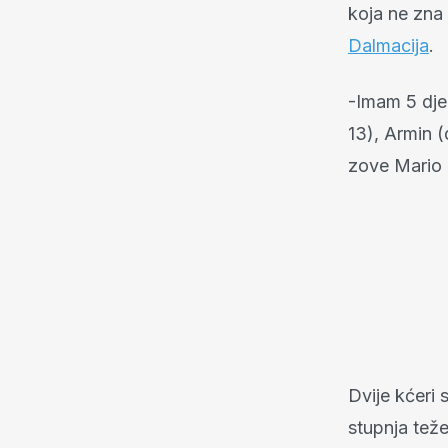
koja ne zna 
Dalmacija
.
-Imam 5 djec
13), Armin (
zove Mario 
Dvije kćeri 
stupnja teže