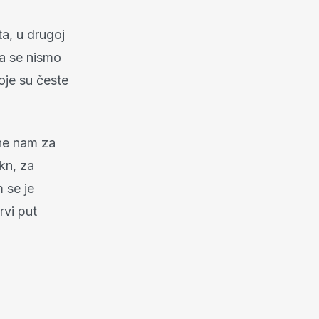
ta, u drugoj
ja se nismo
koje su česte
ane nam za
kn, za
m se je
rvi put