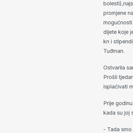
bolesti),naj
promjene na 
mogućnosti r
dijete koje
kn i stipend
Tuđman.
Ostvarila s
Prošli tjeda
isplaćivati 
Prije godinu
kada su joj 
- Tada smo j