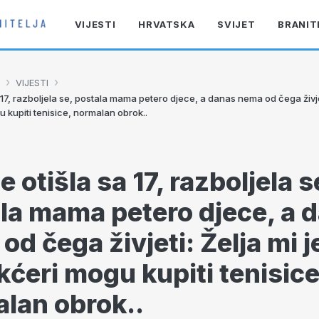
VIJESTI
HRVATSKA
SVIJET
BRANIT
›
›
VIJESTI
sa 17, razboljela se, postala mama petero djece, a danas nema od čega živjet
u kupiti tenisice, normalan obrok..
je otišla sa 17, razboljela s
la mama petero djece, a 
d čega živjeti: Želja mi je
kćeri mogu kupiti tenisice
lan obrok..