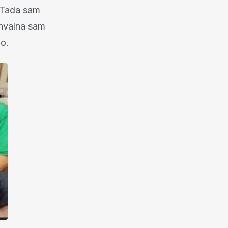
. Tada sam
ahvalna sam
no.