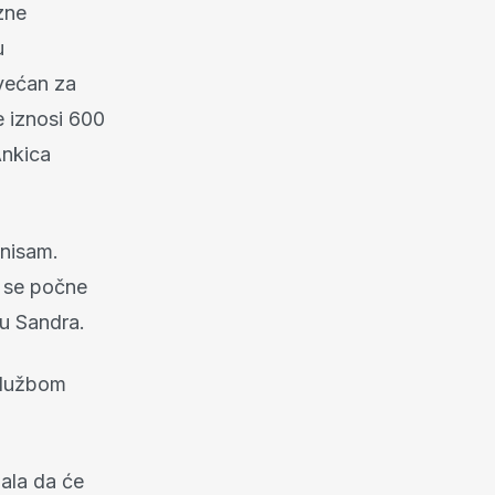
zne
u
uvećan za
e iznosi 600
Ankica
 nisam.
i se počne
ču Sandra.
 službom
zala da će