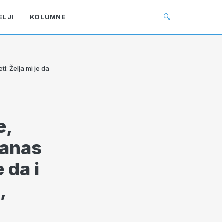
🔍
ELJI
KOLUMNE
i: Želja mi je da
e,
danas
 da i
,