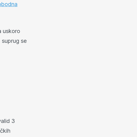
obodna
a uskoro
, suprug se
valid 3
ičkih