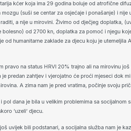
starija kćer koja ima 29 godina boluje od atrofične difu
mozgu (suši se centar za osjećaje i ponašanje) i nije 
aditi, a nije u mirovini. Živimo od dječjeg doplatka, (
 je bolesno) od 2700 kn, doplatka za pomoć i njegu koj
ije od humanitarne zaklade za djecu koju je utemeljila 
am pravo na status HRVI 20% trajno ali na mirovinu još
n je predan zahtjev i vjerojatno će proći mjeseci dok m
mirovina. A zima nam je pred vratima, počinje svoju pri
 i pol dana je bila u velikim problemima sa socijalnom
skoro ‘uzeli‘ djecu.
oš uvijek bili podstanari, a socijalna služba nam je ka