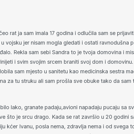
eo rat ja sam imala 17 godina i odlučila sam se prijavit
 u vojsku jer nisam mogla gledati i ostati ravnodušna
đalo. Rekla sam sebi Sandra to je tvoja domovina i mis
inijeti i svim svojim srcem braniti svoj dom i domovin
a dobila sam mjesto u sanitetu kao medicinska sestra m
ana za tu struku ali sam prošla sve obuke tako da sam
 bilo lako, granate padaju,avioni napadaju pucaju sa svi
ve što je srcu drago. Kada se rat završio u 20 godini s
iju kćer Ivanu, posla nema, zdravlja nema i od svega t