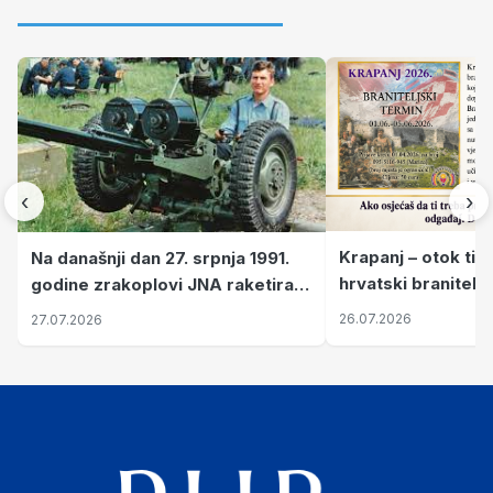
‹
›
Krapanj – otok tiš
Na današnji dan 27. srpnja 1991.
hrvatski branitelj
godine zrakoplovi JNA raketirali
pronalaze mir
su vojarnu i obučni centar "Nikola
26.07.2026
27.07.2026
Šubić Zrinski" popularno zvanu
"Opatovačka pustara"