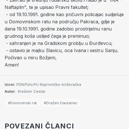
- završio je srednju rudarsku školu i radio je u "INA -
Naftaplin", te je upisao Pravni fakultet;
- od 19.10.1991.
godine kao pričuvni policajac sudjeluje
u Domovinskom ratu na području Pakraca, gdje je
dana 19.10.1991.
godine zadobio prostrijelnu ranu
grudnog koša uslijed čega je preminuo;
- sahranjen je na Gradskom groblju u Đurđevcu;
- ostavio je majku Slavicu, oca Ivana i sestru Sanju.
Počivao u miru Božjem,
Amen!
Izvor:
PDN/Foto:PU Koprivničko-križevačka
Autor:
Krešimir Cestar
#Domovinski rat
#Dražen Dautanec
POVEZANI ČLANCI