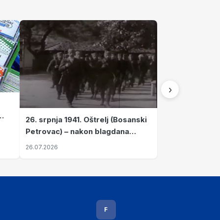
›
26. srpnja 1941. Oštrelj (Bosanski
Petrovac) – nakon blagdana
Svete Ane izvršen napad srpskih
26.07.2026
ustanika na vlak s ženama i
djecom
F