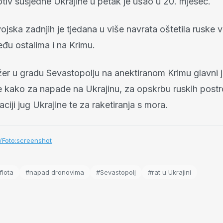
otiv susjedne Ukrajine u petak je ušao u 20. mjesec.
ojska zadnjih je tjedana u više navrata oštetila ruske 
đu ostalima i na Krimu.
žer u gradu Sevastopolju na anektiranom Krimu glavni j
e kako za napade na Ukrajinu, za opskrbu ruskih postro
ciji jug Ukrajine te za raketiranja s mora.
hr/Foto:screenshot
lota
#napad dronovima
#Sevastopolj
#rat u Ukrajini