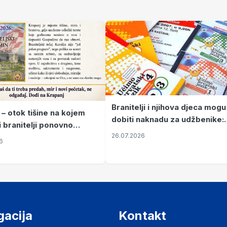
Branitelji i njihova djeca mogu
 – otok tišine na kojem
dobiti naknadu za udžbenike:
i branitelji ponovno
zahtjevi se podnose do 31.
26.07.2026
ze mir
6
listopada
gacija
Kontakt