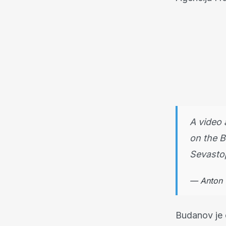
A video 
on the B
Sevasto
— Anton 
Budanov je 