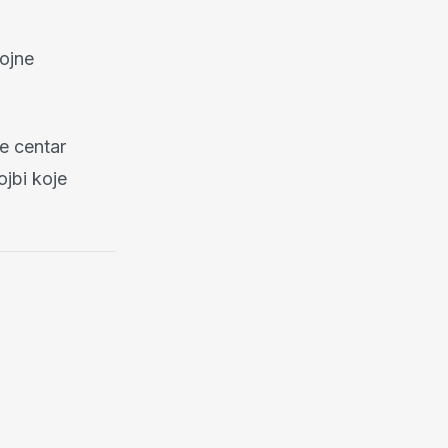
vojne
e centar
jbi koje