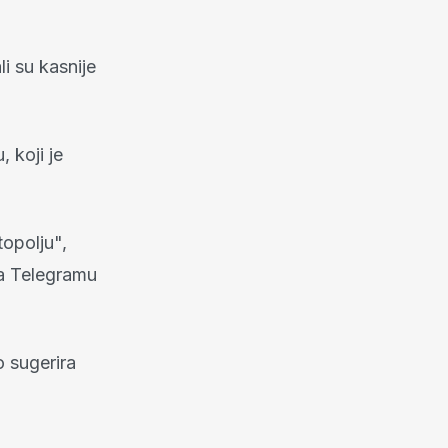
i su kasnije
 koji je
opolju",
na Telegramu
 sugerira