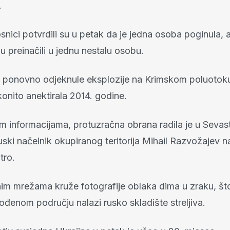
.
nici potvrdili su u petak da je jedna osoba poginula, al
ju preinačili u jednu nestalu osobu.
 ponovno odjeknule eksplozije na Krimskom poluotoku,
onito anektirala 2014. godine.
m informacijama, protuzračna obrana radila je u Sevast
uski načelnik okupiranog teritorija Mihail Razvožajev 
tro.
im mrežama kruže fotografije oblaka dima u zraku, što
đenom području nalazi rusko skladište streljiva.