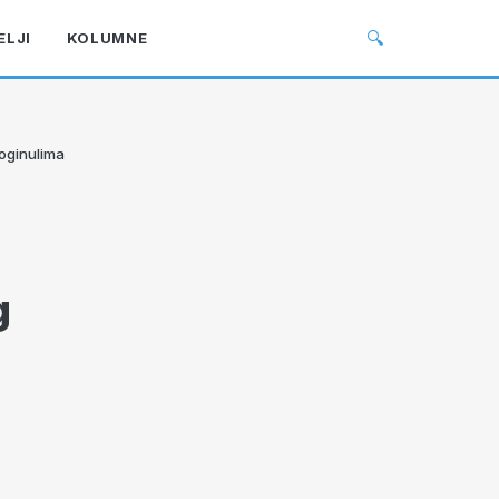
🔍
ELJI
KOLUMNE
poginulima
g