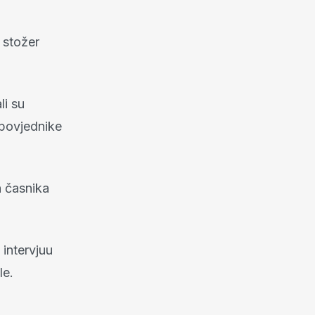
 stožer
li su
apovjednike
h časnika
 intervjuu
le.