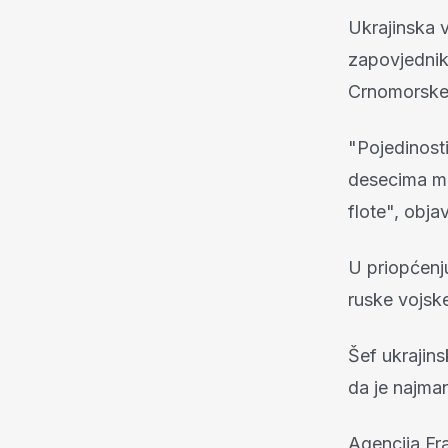
Ukrajinska v
zapovjednik
Crnomorske 
"Pojedinosti
desecima mrt
flote", objav
U priopćenj
ruske vojsk
Šef ukrajins
da je najman
Agencija Fra