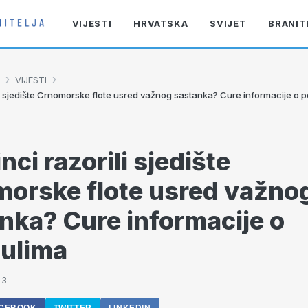
VIJESTI
HRVATSKA
SVIJET
BRANIT
›
›
VIJESTI
li sjedište Crnomorske flote usred važnog sastanka? Cure informacije o 
nci razorili sjedište
orske flote usred važno
nka? Cure informacije o
ulima
53