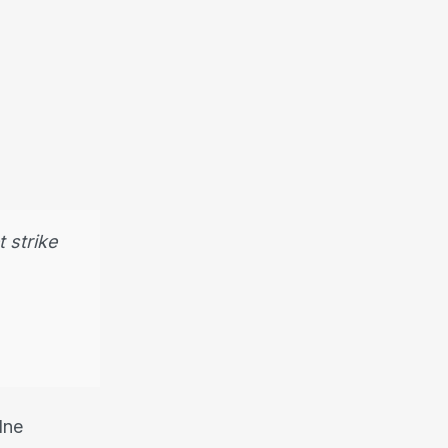
 strike
dne