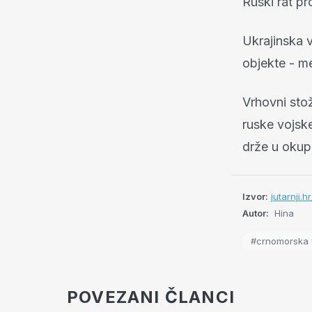
Ruski rat pr
Ukrajinska v
objekte - me
Vrhovni sto
ruske vojsk
drže u okupa
Izvor:
jutarnji.
Autor:
Hina
#crnomorska f
POVEZANI ČLANCI