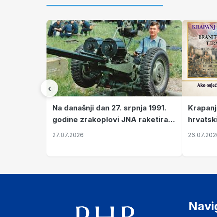
‹
Krapanj
Na današnji dan 27. srpnja 1991.
hrvatsk
godine zrakoplovi JNA raketirali
pronala
su vojarnu i obučni centar "Nikola
26.07.202
27.07.2026
Šubić Zrinski" popularno zvanu
"Opatovačka pustara"
Navi