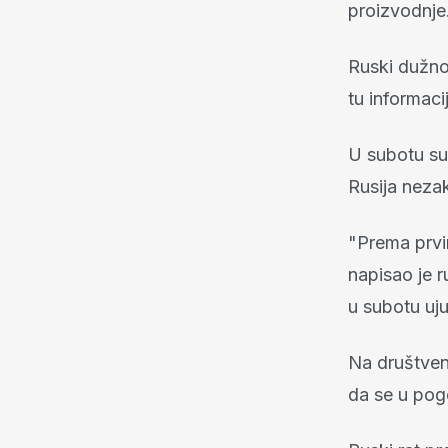
proizvodnje
Ruski dužnos
tu informaci
U subotu su
Rusija nezak
"Prema prvi
napisao je r
u subotu uju
Na društven
da se u pogo