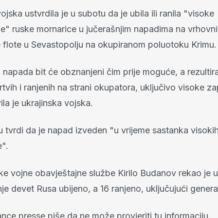
ojska ustvrdila je u subotu da je ubila ili ranila "visoke
e" ruske mornarice u jučerašnjim napadima na vrhovni
flote u Sevastopolju na okupiranom poluotoku Krimu.
 napada bit će obznanjeni čim prije moguće, a rezultira
vih i ranjenih na strani okupatora, uključivo visoke z
ila je ukrajinska vojska.
u tvrdi da je napad izveden "u vrijeme sastanka visoki
e".
ke vojne obavještajne službe Kirilo Budanov rekao je u
je devet Rusa ubijeno, a 16 ranjeno, uključujući genera
nce presse piše da ne može provjeriti tu informaciju.