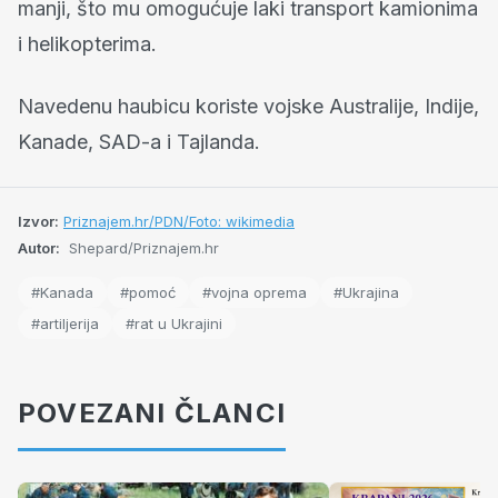
manji, što mu omogućuje laki transport kamionima
i helikopterima.
Navedenu haubicu koriste vojske Australije, Indije,
Kanade, SAD-a i Tajlanda.
Izvor:
Priznajem.hr/PDN/Foto: wikimedia
Autor:
Shepard/Priznajem.hr
#Kanada
#pomoć
#vojna oprema
#Ukrajina
#artiljerija
#rat u Ukrajini
POVEZANI ČLANCI