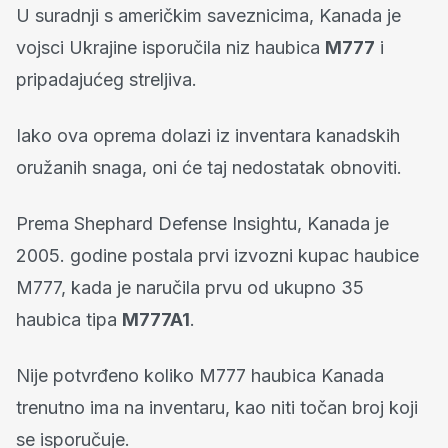
U suradnji s američkim saveznicima, Kanada je
vojsci Ukrajine isporučila niz haubica
M777
i
pripadajućeg streljiva.
Iako ova oprema dolazi iz inventara kanadskih
oružanih snaga, oni će taj nedostatak obnoviti.
Prema Shephard Defense Insightu, Kanada je
2005. godine postala prvi izvozni kupac haubice
M777, kada je naručila prvu od ukupno 35
haubica tipa
M777A1
.
Nije potvrđeno koliko M777 haubica Kanada
trenutno ima na inventaru, kao niti točan broj koji
se isporučuje.