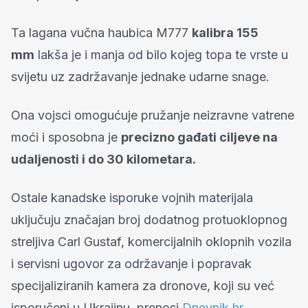
Ta lagana vučna haubica M777
kalibra 155
mm
lakša je i manja od bilo kojeg topa te vrste u
svijetu uz zadržavanje jednake udarne snage.
Ona vojsci omogućuje pružanje neizravne vatrene
moći i sposobna je
precizno gađati ciljeve na
udaljenosti i do 30 kilometara.
Ostale kanadske isporuke vojnih materijala
uključuju značajan broj dodatnog protuoklopnog
streljiva Carl Gustaf, komercijalnih oklopnih vozila
i servisni ugovor za održavanje i popravak
specijaliziranih kamera za dronove, koji su već
isporučeni u Ukrajinu, prenosi
Dnevnik.hr