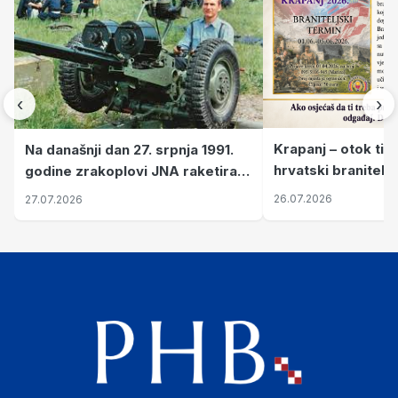
‹
›
Krapanj – otok tiš
Na današnji dan 27. srpnja 1991.
hrvatski branitelj
godine zrakoplovi JNA raketirali
pronalaze mir
su vojarnu i obučni centar "Nikola
26.07.2026
27.07.2026
Šubić Zrinski" popularno zvanu
"Opatovačka pustara"