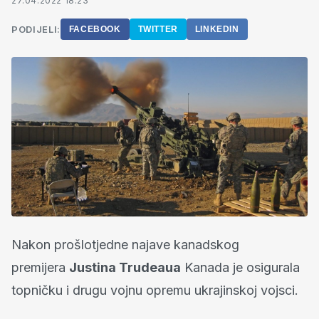
27.04.2022 18:23
PODIJELI:
FACEBOOK
TWITTER
LINKEDIN
Nakon prošlotjedne najave kanadskog
premijera
Justina Trudeaua
Kanada je osigurala
topničku i drugu vojnu opremu ukrajinskoj vojsci.