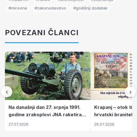
#mirovine
#zakonodavstvo
#godišnji dodatak
POVEZANI ČLANCI
‹
›
Krapanj – otok tiš
Na današnji dan 27. srpnja 1991.
hrvatski branitelj
godine zrakoplovi JNA raketirali
pronalaze mir
su vojarnu i obučni centar "Nikola
26.07.2026
27.07.2026
Šubić Zrinski" popularno zvanu
"Opatovačka pustara"