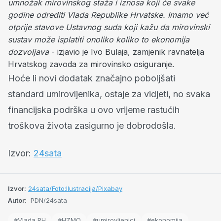
umnožak mirovinskog staža i iznosa koji će svake
godine odrediti Vlada Republike Hrvatske. Imamo već
otprije stavove Ustavnog suda koji kažu da mirovinski
sustav može isplatiti onoliko koliko to ekonomija
dozvoljava
- izjavio je Ivo Bulaja, zamjenik ravnatelja
Hrvatskog zavoda za mirovinsko osiguranje.
Hoće li novi dodatak značajno poboljšati
standard umirovljenika, ostaje za vidjeti, no svaka
financijska podrška u ovo vrijeme rastućih
troškova života zasigurno je dobrodošla.
Izvor:
24sata
Izvor:
24sata/Foto:Ilustracija/Pixabay
Autor:
PDN/24sata
#Vlada RH
#HZMO
#umirovljenici
#ekonomija