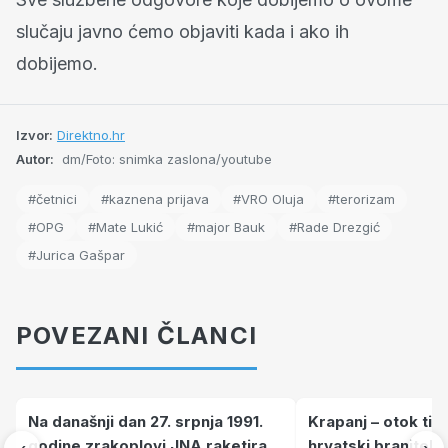
slučaju javno ćemo objaviti kada i ako ih
dobijemo.
Izvor:
Direktno.hr
Autor:
dm/Foto: snimka zaslona/youtube
#četnici
#kaznena prijava
#VRO Oluja
#terorizam
#OPG
#Mate Lukić
#major Bauk
#Rade Drezgić
#Jurica Gašpar
POVEZANI ČLANCI
Na današnji dan 27. srpnja 1991.
Krapanj – otok tiš
godine zrakoplovi JNA raketirali
hrvatski branitelj