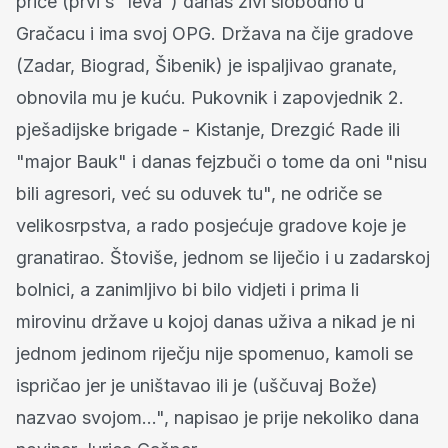
priče (prvi s "leva") danas živi slobodno u
Gračacu i ima svoj OPG. Država na čije gradove
(Zadar, Biograd, Šibenik) je ispaljivao granate,
obnovila mu je kuću. Pukovnik i zapovjednik 2.
pješadijske brigade - Kistanje, Drezgić Rade ili
"major Bauk" i danas fejzbuči o tome da oni "nisu
bili agresori, već su oduvek tu", ne odriče se
velikosrpstva, a rado posjećuje gradove koje je
granatirao. Štoviše, jednom se liječio i u zadarskoj
bolnici, a zanimljivo bi bilo vidjeti i prima li
mirovinu države u kojoj danas uživa a nikad je ni
jednom jedinom riječju nije spomenuo, kamoli se
ispričao jer je uništavao ili je (uščuvaj Bože)
nazvao svojom…", napisao je prije nekoliko dana