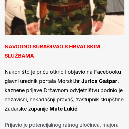
NAVODNO SURAĐIVAO S HRVATSKIM
SLUŽBAMA
Nakon što je priču otkrio i objavio na Facebooku
glavni urednik portala Morski.hr
Jurica Gašpar
,
kaznene prijave Državnom odvjetništvu podnio je
nezavisni, nekadašnji pravaš, zastupnik skupštine
Zadarske županije
Mate Lukić
.
Prijavio je potencijalnog ratnog zločinca, majora