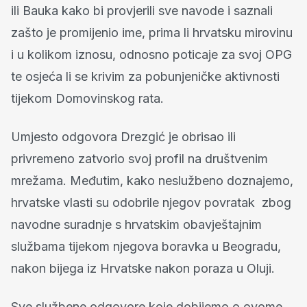
ili Bauka kako bi provjerili sve navode i saznali
zašto je promijenio ime, prima li hrvatsku mirovinu
i u kolikom iznosu, odnosno poticaje za svoj OPG
te osjeća li se krivim za pobunjeničke aktivnosti
tijekom Domovinskog rata.
Umjesto odgovora Drezgić je obrisao ili
privremeno zatvorio svoj profil na društvenim
mrežama. Međutim, kako neslužbeno doznajemo,
hrvatske vlasti su odobrile njegov povratak zbog
navodne suradnje s hrvatskim obavještajnim
službama tijekom njegova boravka u Beogradu,
nakon bijega iz Hrvatske nakon poraza u Oluji.
Sve službene odgovore koje dobijemo o ovome