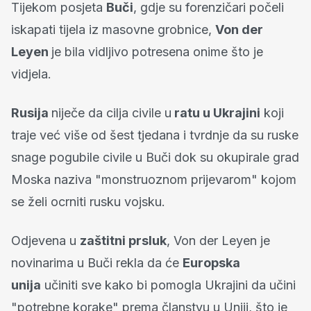
Tijekom posjeta
Buči
, gdje su forenzičari počeli
iskapati tijela iz masovne grobnice,
Von der
Leyen
je bila vidljivo potresena onime što je
vidjela.
Rusija
niječe da cilja civile u
ratu u Ukrajini
koji
traje već više od šest tjedana i tvrdnje da su ruske
snage pogubile civile u Buči dok su okupirale grad
Moska naziva "monstruoznom prijevarom" kojom
se želi ocrniti rusku vojsku.
Odjevena u
zaštitni prsluk
, Von der Leyen je
novinarima u Buči rekla da će
Europska
unija
učiniti sve kako bi pomogla Ukrajini da učini
"potrebne korake" prema članstvu u Uniji, što je