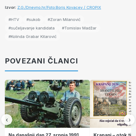
Izvor:
Z.G./Dnevno.hr/Foto:Boris Kovacev / CROPIX
#HTV
#sukob
#Zoran Milanović
#sučeljavanje kandidata
#Tomislav Madžar
#Kolinda Grabar Kitarović
POVEZANI ČLANCI
‹
›
Krapanj – otok tiš
Na današnji dan 27. srpnja 1991.