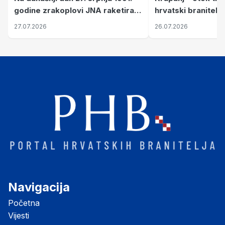
hrvatski branitelj
godine zrakoplovi JNA raketirali
pronalaze mir
su vojarnu i obučni centar "Nikola
26.07.2026
27.07.2026
Šubić Zrinski" popularno zvanu
"Opatovačka pustara"
Navigacija
Početna
Vijesti