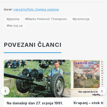
Izvor:
narod.hr/Foto: Snimka zaslona
#pjesma
#Marko Perković Thompson
#promocija
#Ne boj se
POVEZANI ČLANCI
‹
›
Krapanj – otok tiš
Na današnji dan 27. srpnja 1991.