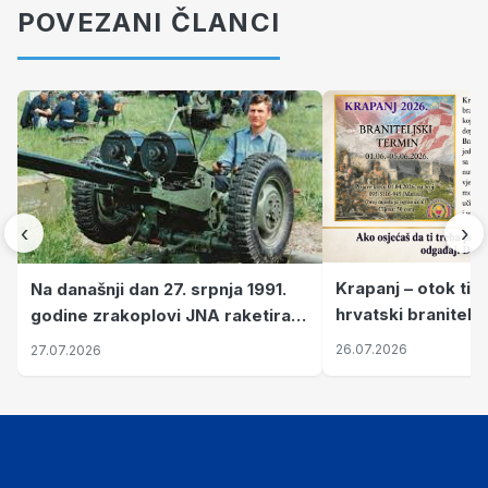
POVEZANI ČLANCI
‹
›
Krapanj – otok tiš
Na današnji dan 27. srpnja 1991.
hrvatski branitelj
godine zrakoplovi JNA raketirali
pronalaze mir
su vojarnu i obučni centar "Nikola
26.07.2026
27.07.2026
Šubić Zrinski" popularno zvanu
"Opatovačka pustara"