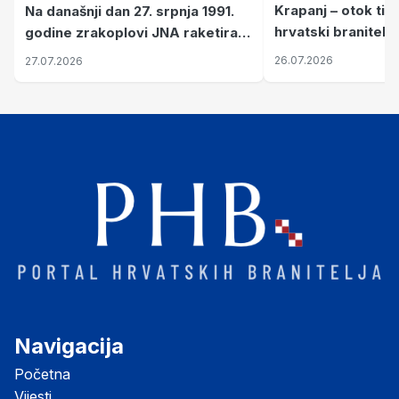
Krapanj – otok tiš
Na današnji dan 27. srpnja 1991.
hrvatski branitelj
godine zrakoplovi JNA raketirali
pronalaze mir
su vojarnu i obučni centar "Nikola
26.07.2026
27.07.2026
Šubić Zrinski" popularno zvanu
"Opatovačka pustara"
Navigacija
Početna
Vijesti