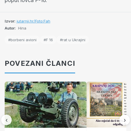
poput lovca F-16.
Izvor:
jutarnji.hr/Foto:Fah
Autor:
Hina
#borbeni avioni
#F 16
#rat u Ukrajini
POVEZANI ČLANCI
‹
›