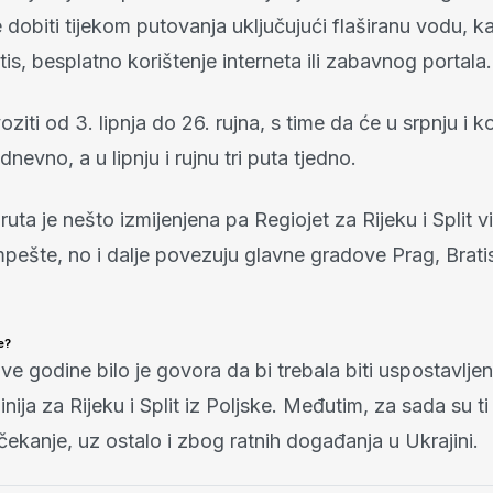
dobiti tijekom putovanja uključujući flaširanu vodu, ka
is, besplatno korištenje interneta ili zabavnog portal
oziti od 3. lipnja do 26. rujna, s time da će u srpnju i 
dnevno, a u lipnju i rujnu tri puta tjedno.
uta je nešto izmijenjena pa Regiojet za Rijeku i Split v
pešte, no i dalje povezuju glavne gradove Prag, Bratis
e?
 godine bilo je govora da bi trebala biti uspostavljen
linija za Rijeku i Split iz Poljske. Međutim, za sada su ti
 čekanje, uz ostalo i zbog ratnih događanja u Ukrajini.