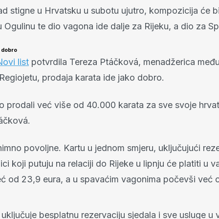
kad stigne u Hrvatsku u subotu ujutro, kompozicija će bi
u Ogulinu te dio vagona ide dalje za Rijeku, a dio za Spl
e dobro
ovi list
potvrdila Tereza Ptáčková, menadžerica međ
Regiojetu, prodaja karata ide jako dobro.
prodali već više od 40.000 karata za sve svoje hrvats
táčková.
nimno povoljne. Kartu u jednom smjeru, uključujući reze
ci koji putuju na relaciji do Rijeke u lipnju će platiti u
eć od 23,9 eura, a u spavaćim vagonima počevši već o
 uključuje besplatnu rezervaciju sjedala i sve usluge u 