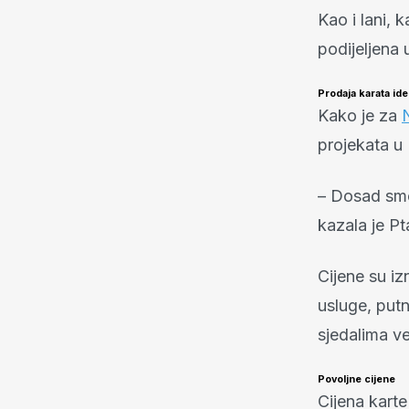
Kao i lani, 
podijeljena 
Prodaja karata id
Kako je za
N
projekata u 
– Dosad smo 
kazala je P
Cijene su iz
usluge, putni
sjedalima v
Povoljne cijene
Cijena karte