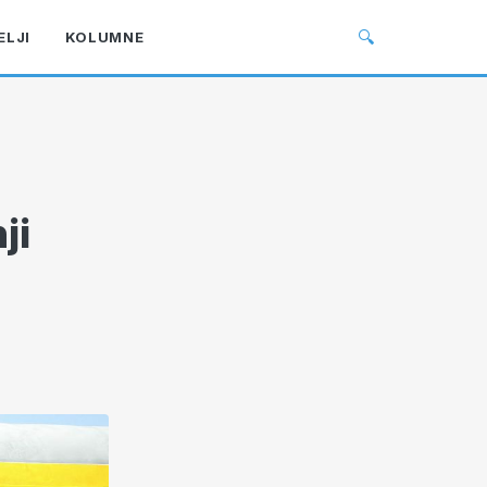
🔍
ELJI
KOLUMNE
ji