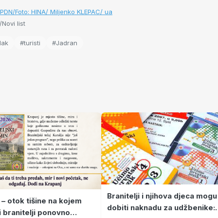
/PDN/Foto: HINA/ Miljenko KLEPAC/ ua
Novi list
lak
#turisti
#Jadran
Branitelji i njihova djeca mogu
 – otok tišine na kojem
dobiti naknadu za udžbenike:
i branitelji ponovno