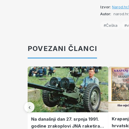
Izvor:
Narod.hr
Autor:
narod.hr/
#Češka
#v
POVEZANI ČLANCI
‹
Krapanj
Na današnji dan 27. srpnja 1991.
hrvatsk
godine zrakoplovi JNA raketirali