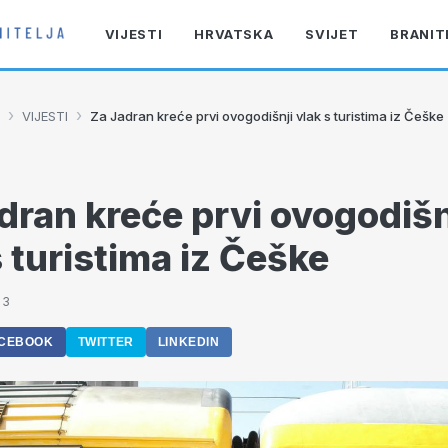
VIJESTI
HRVATSKA
SVIJET
BRANIT
›
›
VIJESTI
Za Jadran kreće prvi ovogodišnji vlak s turistima iz Češke
dran kreće prvi ovogodišn
s turistima iz Češke
03
CEBOOK
TWITTER
LINKEDIN