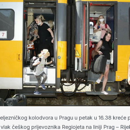
eljezničkog kolodvora u Pragu u petak u 16.38 kreće p
vlak češkog prijevoznika Regiojeta na liniji Prag – Rijek