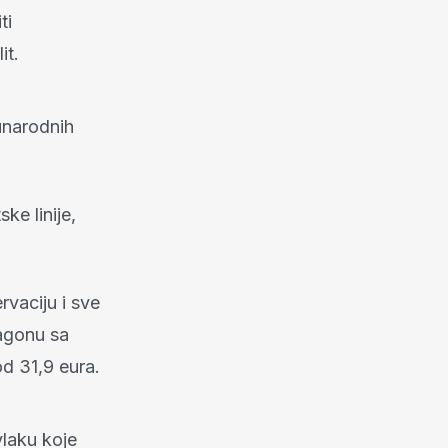
ti
it.
unarodnih
ke linije,
rvaciju i sve
 vagonu sa
d 31,9 eura.
vlaku koje