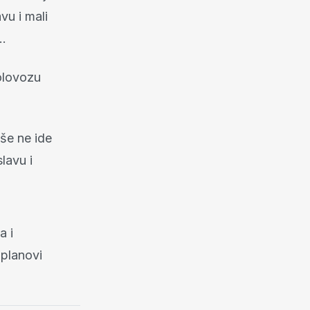
vu i mali
a…
kolovozu
iše ne ide
lavu i
a i
 planovi