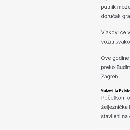
putnik može 
doručak grat
Vlakovi će v
voziti svako
Ove godine r
preko Budim
Zagreb.
Vlakovi i iz Poljsk
Početkom ove
željeznička 
stavljeni na