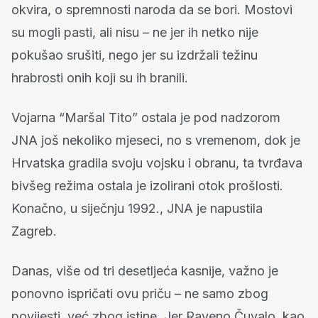
okvira, o spremnosti naroda da se bori. Mostovi
su mogli pasti, ali nisu – ne jer ih netko nije
pokušao srušiti, nego jer su izdržali težinu
hrabrosti onih koji su ih branili.
Vojarna “Maršal Tito” ostala je pod nadzorom
JNA još nekoliko mjeseci, no s vremenom, dok je
Hrvatska gradila svoju vojsku i obranu, ta tvrđava
bivšeg režima ostala je izolirani otok prošlosti.
Konačno, u siječnju 1992., JNA je napustila
Zagreb.
Danas, više od tri desetljeća kasnije, važno je
ponovno ispričati ovu priču – ne samo zbog
povijesti, već zbog istine. Jer Raveno Čuvalo, kao