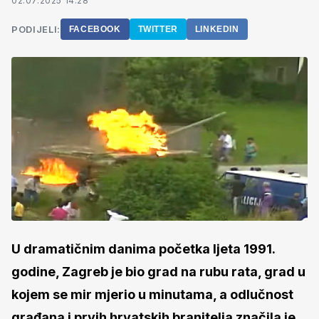
02.07.2025 14:28
PODIJELI:
FACEBOOK
TWITTER
LINKEDIN
U dramatičnim danima početka ljeta 1991.
godine, Zagreb je bio grad na rubu rata, grad u
kojem se mir mjerio u minutama, a odlučnost
građana i prvih hrvatskih branitelja značila je