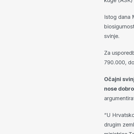
kuge (ASK) 
Istog dana M
biosigurnos
svinje.
Za usporedbu
790.000, do
Očajni svin
nose dobr
argumentirat
“U Hrvatskoj
drugim zemlj