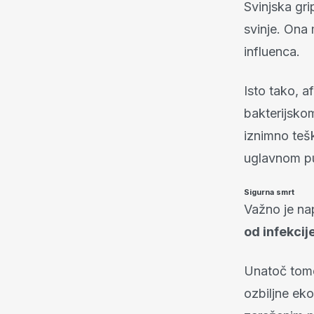
Svinjska gri
svinje. Ona 
influenca.
Isto tako, a
bakterijsko
iznimno tešk
uglavnom p
Sigurna smrt
Važno je na
od infekcij
Unatoč tome
ozbiljne ek