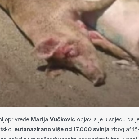
oljoprivrede
Marija Vučković
objavila je u srijedu da j
atskoj
eutanazirano više od 17.000 svinja
zbog afričk