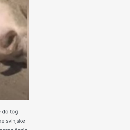
e do tog
e svinjske