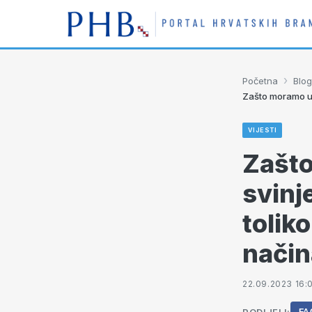
›
Početna
Blog
Zašto moramo us
VIJESTI
Zašto
svinj
tolik
način
22.09.2023 16: