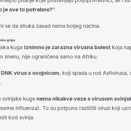
meljno pitanje koje postavljaju poljoprivrednici, ali i ši
o je sve to potrebno?
“.
ini se da struka zasad nema boljeg načina.
njska gripa
njska kuga
iznimno je zarazna virusna bolest
koja nap
 imenu, nije ograničena samo na Afriku.
e DNK virus s ovojnicom
, koji spada u rod Asfivirusa, o
.
e svinjske kuge
nema nikakve veze s virusom svinjs
swine influenza). To su potpuno različiti virusi koji uzr
esti kod svinja.