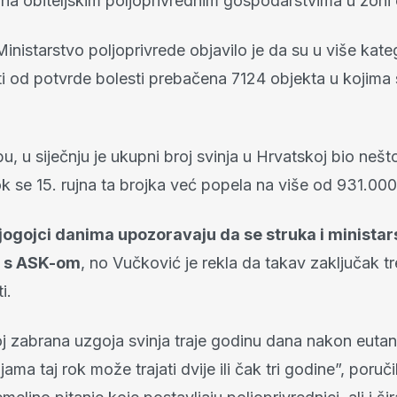
na obiteljskim poljoprivrednim gospodarstvima u zoni 
inistarstvo poljoprivrede objavilo je da su u više kate
ti od potvrde bolesti prebačena 7124 objekta u kojima 
, u siječnju je ukupni broj svinja u Hrvatskoj bio nešt
k se 15. rujna ta brojka već popela na više od 931.000
jogojci danima upozoravaju da se struka i ministar
o s ASK-om
, no Vučković je rekla da takav zaključak tr
i.
 zabrana uzgoja svinja traje godinu dana nakon eutanaz
ama taj rok može trajati dvije ili čak tri godine”, poruči