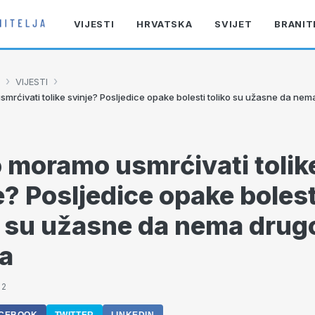
VIJESTI
HRVATSKA
SVIJET
BRANIT
›
›
VIJESTI
mrćivati tolike svinje? Posljedice opake bolesti toliko su užasne da ne
 moramo usmrćivati tolik
e? Posljedice opake bolest
o su užasne da nema drug
a
02