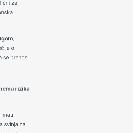
fični za
zonska
kugom
,
č je o
a se prenosi
nema rizika
 imati
a svinja na