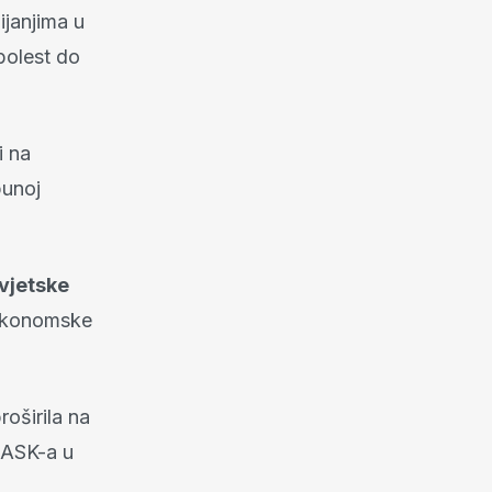
ijanjima u
 bolest do
i na
punoj
vjetske
 ekonomske
roširila na
a ASK-a u