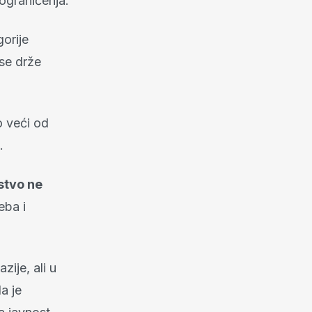
ograničenja.
gorije
se drže
o veći od
.
stvo ne
eba i
ije, ali u
la je