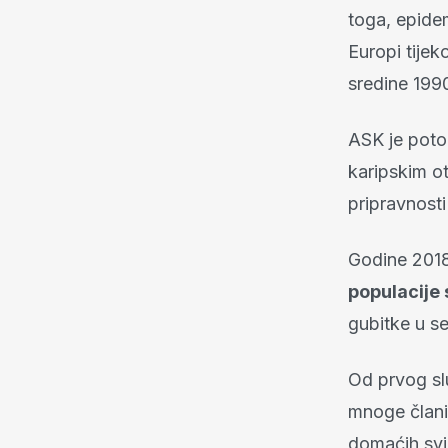
toga, epidem
Europi tijek
sredine 1990
ASK je poto
karipskim o
pripravnosti
Godine 2018.
populacije 
gubitke u s
Od prvog slu
mnoge članic
domaćih svin