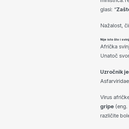
ministrica.Te
glasi: “
Zašt
Nažalost, č
Nije isto što i svi
Afrička svi
Unatoč svom
Uzročnik j
Asfarviridae
Virus afričk
gripe
(eng. 
različite bol