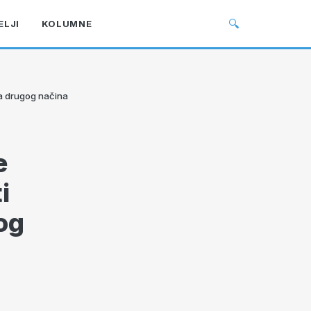
🔍
ELJI
KOLUMNE
ma drugog načina
e
i
og