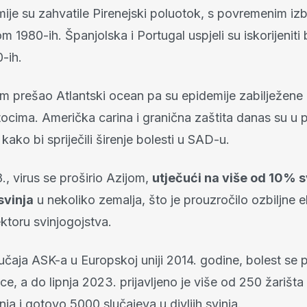
ije su zahvatile Pirenejski poluotok, s povremenim izb
om 1980-ih. Španjolska i Portugal uspjeli su iskorijeniti
-ih.
m prešao Atlantski ocean pa su epidemije zabilježene 
tocima. Američka carina i granična zaštita danas su u 
 kako bi spriječili širenje bolesti u SAD-u.
, virus se proširio Azijom,
utječući na više od 10% s
svinja
u nekoliko zemalja, što je prouzročilo ozbiljne
ektoru svinjogojstva.
čaja ASK-a u Europskoj uniji 2014. godine, bolest se p
e, a do lipnja 2023. prijavljeno je više od 250 žarišt
ja i gotovo 5000 slučajeva u divljih svinja.