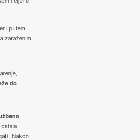
om i cijene
er i putem
 sa zaraženim
arenje,
eže do
užbeno
 ostala
gal). Nakon