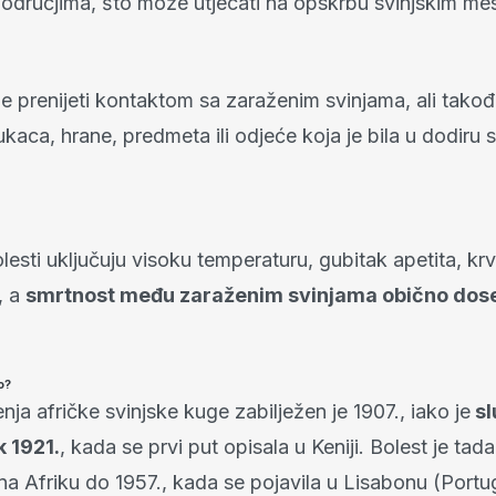
odručjima, što može utjecati na opskrbu svinjskim mes
 prenijeti kontaktom sa zaraženim svinjama, ali takođ
kaca, hrane, predmeta ili odjeće koja je bila u dodiru
esti uključuju visoku temperaturu, gubitak apetita, krv
, a
smrtnost među zaraženim svinjama obično dos
o?
nja afričke svinjske kuge zabilježen je 1907., iako je
sl
k 1921.
, kada se prvi put opisala u Keniji. Bolest je tada
na Afriku do 1957., kada se pojavila u Lisabonu (Portu