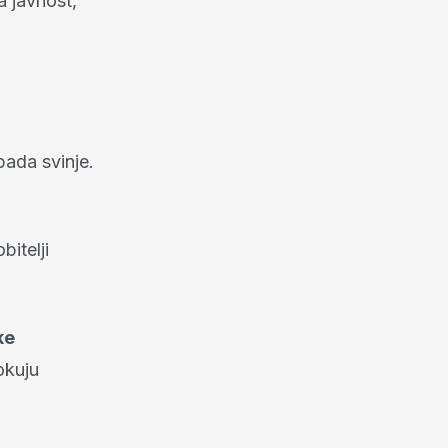
ra javnost,
ada svinje.
bitelji
ke
okuju