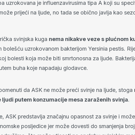
pa uzrokovana je influenzavirusima tipa A koji su speci
može prijeći na ljude, no tada se obično javlja kao se
frička svinjska kuga
nema nikakve veze s plućnom 
m bolešću uzrokovanom bakterijom Yersinia pestis. Rije
oj bolesti koja može biti smrtonosna za ljude. Bakterij
utem buha koje napadaju glodavce.
pomenuti da ASK ne može preći svinje na ljude, stoga
e ljudi putem konzumacije mesa zaraženih svinja
.
, ASK predstavlja značajnu opasnost za svinje i može
onomske posljedice jer može dovesti do smanjenja broj