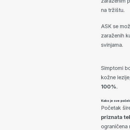
zaraženim p
na tržištu.
ASK se može
zaraženih ku
svinjama.
Simptomi bol
kožne lezije
100%
.
Kako je sve počel
Početak šire
priznata te
ograničena 