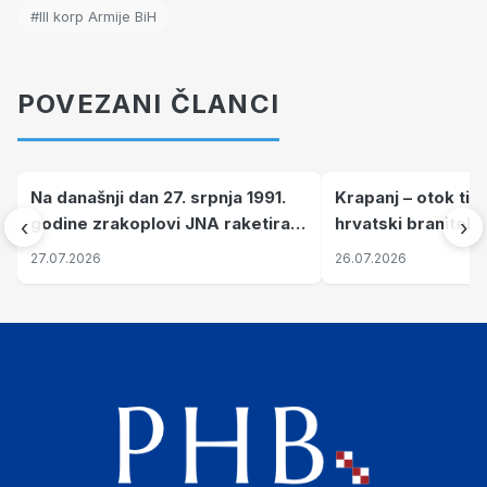
#III korp Armije BiH
POVEZANI ČLANCI
Na današnji dan 27. srpnja 1991.
Krapanj – otok tiš
godine zrakoplovi JNA raketirali
hrvatski branitelj
‹
›
su vojarnu i obučni centar "Nikola
pronalaze mir
27.07.2026
26.07.2026
Šubić Zrinski" popularno zvanu
"Opatovačka pustara"