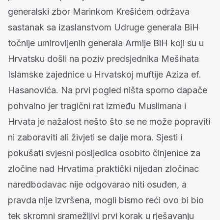
generalski zbor Marinkom Krešićem održava
sastanak sa izaslanstvom Udruge generala BiH
točnije umirovljenih generala Armije BiH koji su u
Hrvatsku došli na poziv predsjednika Mešihata
Islamske zajednice u Hrvatskoj muftije Aziza ef.
Hasanovića. Na prvi pogled ništa sporno dapače
pohvalno jer tragični rat između Muslimana i
Hrvata je nažalost nešto što se ne može popraviti
ni zaboraviti ali živjeti se dalje mora. Sjesti i
pokušati svjesni posljedica osobito činjenice za
zločine nad Hrvatima praktički nijedan zločinac
naredbodavac nije odgovarao niti osuđen, a
pravda nije izvršena, mogli bismo reći ovo bi bio
tek skromni sramežljivi prvi korak u rješavanju