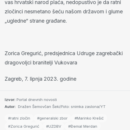
vas hrvatski narod plaća, nedopustivo je da ratni
zločinci nesmetano šeću našom državom i glume
„ugledne“ strane građane.
Zorica Gregurić, predsjednica Udruge zagrebački
dragovoljci branitelji Vukovara
Zagreb, 7. lipnja 2023. godine
Izvor:
Portal dnevnih novosti
Autor:
Dražen Šemovčan Šeki/Foto: snimka zaslona/YT
#ratni zločin
#generalski zbor
#Marinko Krešić
#Zorica Gregurić
#UZDBV
#Đemal Merdan