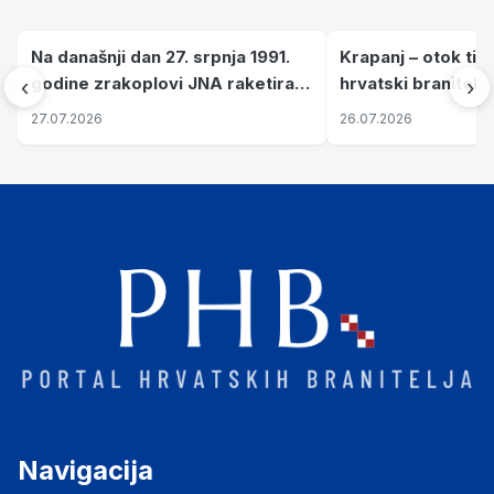
Na današnji dan 27. srpnja 1991.
Krapanj – otok tiš
godine zrakoplovi JNA raketirali
hrvatski branitelj
‹
›
su vojarnu i obučni centar "Nikola
pronalaze mir
27.07.2026
26.07.2026
Šubić Zrinski" popularno zvanu
"Opatovačka pustara"
Navigacija