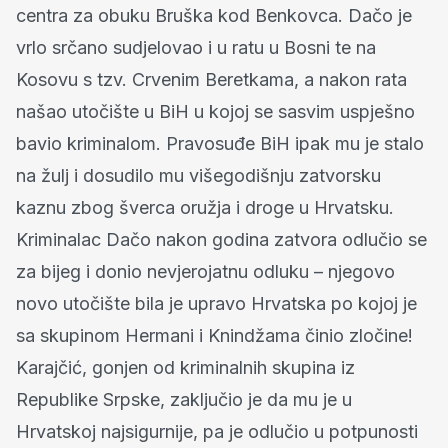
centra za obuku Bruška kod Benkovca. Dačo je
vrlo srčano sudjelovao i u ratu u Bosni te na
Kosovu s tzv. Crvenim Beretkama, a nakon rata
našao utočište u BiH u kojoj se sasvim uspješno
bavio kriminalom. Pravosuđe BiH ipak mu je stalo
na žulj i dosudilo mu višegodišnju zatvorsku
kaznu zbog šverca oružja i droge u Hrvatsku.
Kriminalac Dačo nakon godina zatvora odlučio se
za bijeg i donio nevjerojatnu odluku – njegovo
novo utočište bila je upravo Hrvatska po kojoj je
sa skupinom Hermani i Knindžama činio zločine!
Karajčić, gonjen od kriminalnih skupina iz
Republike Srpske, zaključio je da mu je u
Hrvatskoj najsigurnije, pa je odlučio u potpunosti