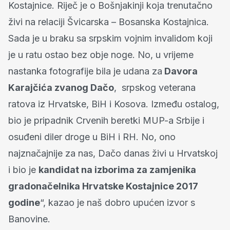
Kostajnice. Riječ je o Bošnjakinji koja trenutačno
živi na relaciji Švicarska – Bosanska Kostajnica.
Sada je u braku sa srpskim vojnim invalidom koji
je u ratu ostao bez obje noge. No, u vrijeme
nastanka fotografije bila je udana za
Davora
Karajčića zvanog Dačo
, srpskog veterana
ratova iz Hrvatske, BiH i Kosova. Između ostalog,
bio je pripadnik Crvenih beretki MUP-a Srbije i
osuđeni diler droge u BiH i RH. No, ono
najznačajnije za nas, Dačo danas živi u Hrvatskoj
i bio je
kandidat na izborima za zamjenika
gradonačelnika Hrvatske Kostajnice 2017
godine
“, kazao je naš dobro upućen izvor s
Banovine.