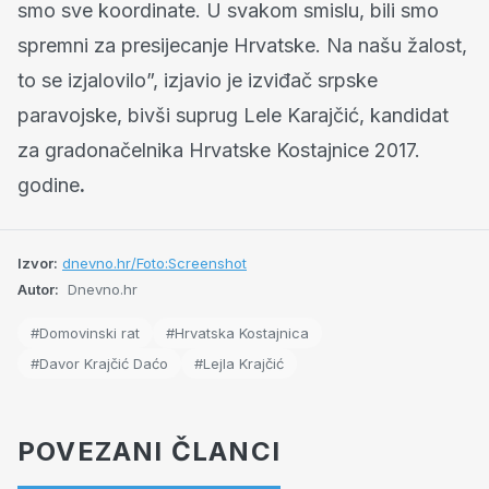
smo sve koordinate. U svakom smislu, bili smo
spremni za presijecanje Hrvatske. Na našu žalost,
to se izjalovilo”, izjavio je izviđač srpske
paravojske, bivši suprug Lele Karajčić, kandidat
za gradonačelnika Hrvatske Kostajnice 2017.
godine
.
Izvor:
dnevno.hr/Foto:Screenshot
Autor:
Dnevno.hr
#Domovinski rat
#Hrvatska Kostajnica
#Davor Krajčić Daćo
#Lejla Krajčić
POVEZANI ČLANCI