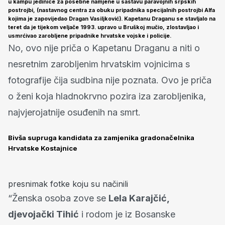
u kampu jedinice za posebne namjene u sastavu paravojnih srpskih
postrojbi, (nastavnog centra za obuku pripadnika specijalnih postrojbi Alfa
kojima je zapovijedao
Dragan Vasiljković
). Kapetanu Draganu se stavljalo na
teret da je tijekom veljače 1993. upravo u Bruškoj mučio, zlostavljao i
usmrćivao zarobljene pripadnike hrvatske vojske i policije.
No, ovo nije priča o Kapetanu Draganu a niti o
nesretnim zarobljenim hrvatskim vojnicima s
fotografije čija sudbina nije poznata. Ovo je priča
o ženi koja hladnokrvno pozira iza zarobljenika,
najvjerojatnije osuđenih na smrt.
Bivša supruga kandidata za zamjenika gradonačelnika
Hrvatske Kostajnice
presnimak fotke koju su načinili
“Ženska osoba zove se
Lela Karajčić,
djevojački Tihić
i rodom je iz Bosanske