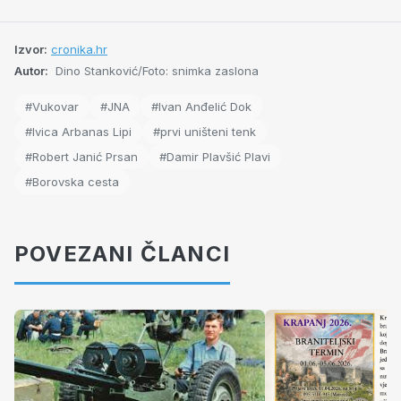
Izvor:
cronika.hr
Autor:
Dino Stanković/Foto: snimka zaslona
#Vukovar
#JNA
#Ivan Anđelić Dok
#Ivica Arbanas Lipi
#prvi uništeni tenk
#Robert Janić Prsan
#Damir Plavšić Plavi
#Borovska cesta
POVEZANI ČLANCI