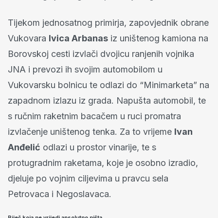
Tijekom jednosatnog primirja, zapovjednik obrane
Vukovara
Ivica Arbanas
iz uništenog kamiona na
Borovskoj cesti izvlači dvojicu ranjenih vojnika
JNA i prevozi ih svojim automobilom u
Vukovarsku bolnicu te odlazi do “Minimarketa” na
zapadnom izlazu iz grada. Napušta automobil, te
s ručnim raketnim bacačem u ruci promatra
izvlačenje uništenog tenka. Za to vrijeme
Ivan
Anđelić
odlazi u prostor vinarije, te s
protugradnim raketama, koje je osobno izradio,
djeluje po vojnim ciljevima u pravcu sela
Petrovaca i Negoslavaca.
Riječ koja ne vrijedi apsolutno ništa