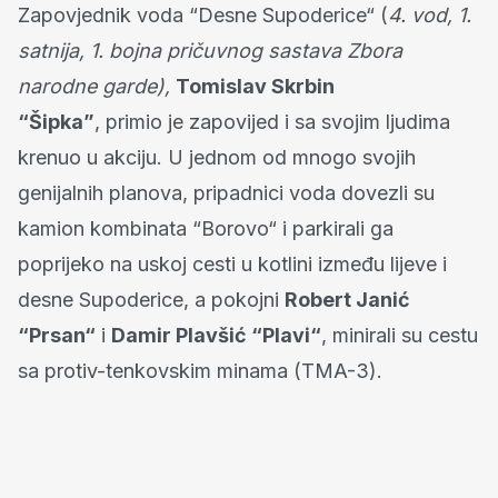
Zapovjednik voda “Desne Supoderice“ (
4. vod, 1.
satnija, 1. bojna pričuvnog sastava Zbora
narodne garde),
Tomislav Skrbin
“Šipka”
,
primio je zapovijed i sa svojim ljudima
krenuo u akciju. U jednom od mnogo svojih
genijalnih planova, pripadnici voda dovezli su
kamion kombinata “Borovo“ i parkirali ga
poprijeko na uskoj cesti u kotlini između lijeve i
desne Supoderice, a pokojni
Robert Janić
“Prsan“
i
Damir Plavšić “Plavi“
, minirali su cestu
sa protiv-tenkovskim minama (TMA-3).