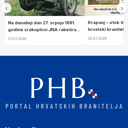
‹
›
Krapanj – otok tiš
Na današnji dan 27. srpnja 1991.
hrvatski branitelj
godine zrakoplovi JNA raketirali
pronalaze mir
su vojarnu i obučni centar "Nikola
26.07.2026
27.07.2026
Šubić Zrinski" popularno zvanu
"Opatovačka pustara"