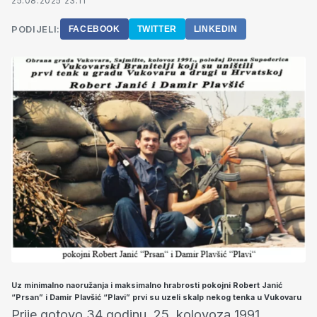
25.08.2025 23:11
PODIJELI:
FACEBOOK
TWITTER
LINKEDIN
Uz minimalno naoružanja i maksimalno hrabrosti pokojni Robert Janić
“Prsan” i Damir Plavšić “Plavi” prvi su uzeli skalp nekog tenka u Vukovaru
Prije gotovo 34 godinu, 25. kolovoza 1991.