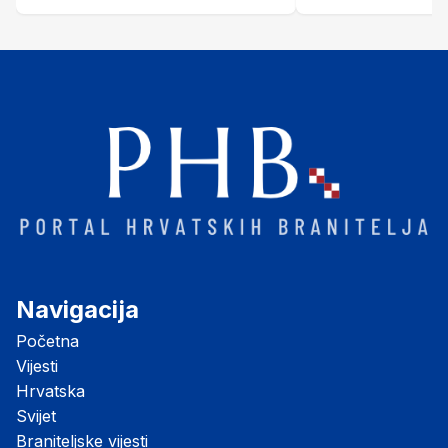
proslave Oluje
Petrinjom
Navigacija
Početna
Vijesti
Hrvatska
Svijet
Braniteljske vijesti