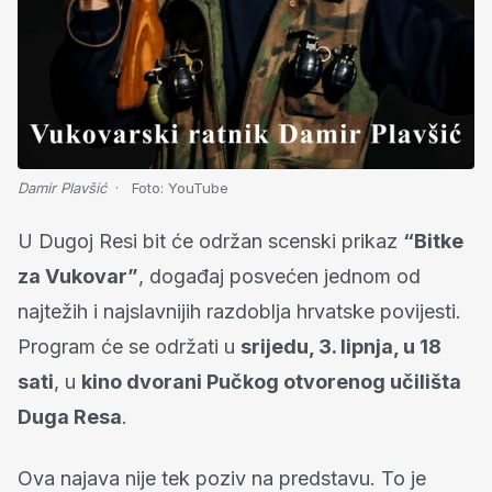
Damir Plavšić
Foto:
YouTube
U Dugoj Resi bit će održan scenski prikaz
“Bitke
za Vukovar”
, događaj posvećen jednom od
najtežih i najslavnijih razdoblja hrvatske povijesti.
Program će se održati u
srijedu, 3. lipnja, u 18
sati
, u
kino dvorani Pučkog otvorenog učilišta
Duga Resa
.
Ova najava nije tek poziv na predstavu. To je