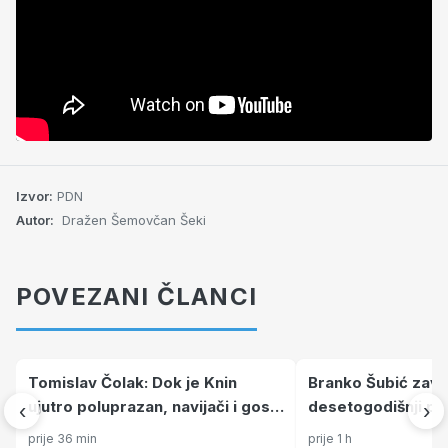
Izvor:
PDN
Autor:
Dražen Šemovčan Šeki
POVEZANI ČLANCI
Tomislav Čolak: Dok je Knin
Branko Šubić zavr
ujutro poluprazan, navijači i gost
desetogodišnji pr
‹
›
iz Hong Konga održavaju duh
povezao krajeve 
prije 36 min
prije 1 h