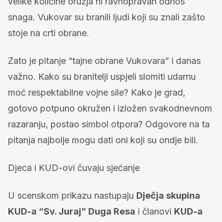
velike količine oružja ni ravnopravan odnos
snaga. Vukovar su branili ljudi koji su znali zašto
stoje na crti obrane.
Zato je pitanje “tajne obrane Vukovara” i danas
važno. Kako su branitelji uspjeli slomiti udarnu
moć respektabilne vojne sile? Kako je grad,
gotovo potpuno okružen i izložen svakodnevnom
razaranju, postao simbol otpora? Odgovore na ta
pitanja najbolje mogu dati oni koji su ondje bili.
Djeca i KUD-ovi čuvaju sjećanje
U scenskom prikazu nastupaju
Dječja skupina
KUD-a “Sv. Juraj” Duga Resa
i članovi
KUD-a