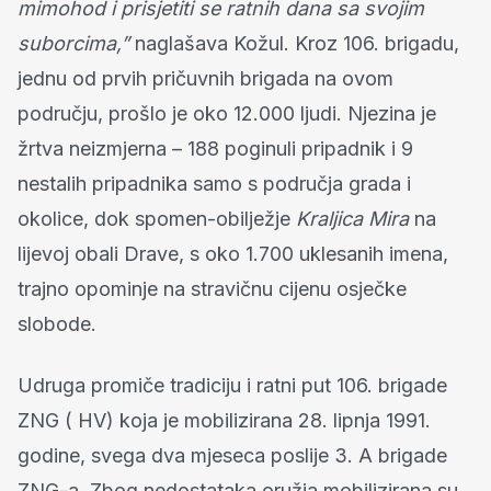
mimohod i prisjetiti se ratnih dana sa svojim
suborcima,”
naglašava Kožul. Kroz 106. brigadu,
jednu od prvih pričuvnih brigada na ovom
području, prošlo je oko 12.000 ljudi. Njezina je
žrtva neizmjerna – 188 poginuli pripadnik i 9
nestalih pripadnika samo s područja grada i
okolice, dok spomen-obilježje
Kraljica Mira
na
lijevoj obali Drave, s oko 1.700 uklesanih imena,
trajno opominje na stravičnu cijenu osječke
slobode.
Udruga promiče tradiciju i ratni put 106. brigade
ZNG ( HV) koja je mobilizirana 28. lipnja 1991.
godine, svega dva mjeseca poslije 3. A brigade
ZNG-a. Zbog nedostataka oružja mobilizirana su