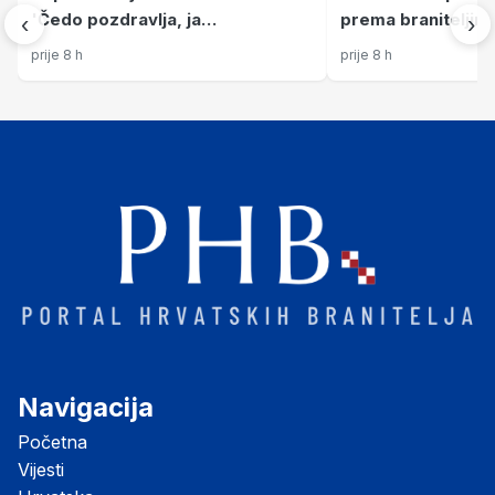
'Čedo pozdravlja, ja
prema braniteljima
‹
›
odzdravljam, a onda sam mu
ranija umanjenja m
prije 8 h
prije 8 h
prišao'
Navigacija
Početna
Vijesti