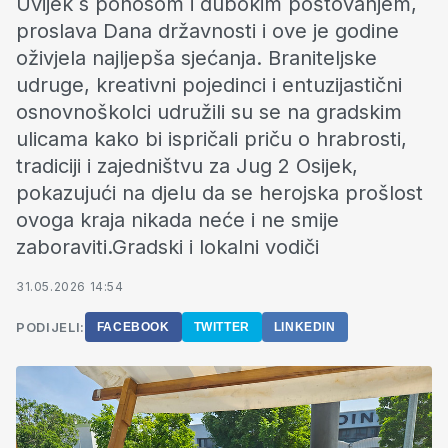
Uvijek s ponosom i dubokim poštovanjem,
proslava Dana državnosti i ove je godine
oživjela najljepša sjećanja. Braniteljske
udruge, kreativni pojedinci i entuzijastični
osnovnoškolci udružili su se na gradskim
ulicama kako bi ispričali priču o hrabrosti,
tradiciji i zajedništvu za Jug 2 Osijek,
pokazujući na djelu da se herojska prošlost
ovoga kraja nikada neće i ne smije
zaboraviti.Gradski i lokalni vodiči
31.05.2026 14:54
PODIJELI:
FACEBOOK
TWITTER
LINKEDIN