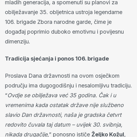
mladih generacija, a spomenuti su planovi za
obilježavanje 35. obljetnica ustroja legendarne
106. brigade Zbora narodne garde, čime je
događaj poprimio duboko emotivnu i povijesnu
dimenziju.
Tradicija sjećanja i ponos 106. brigade
Proslava Dana državnosti na ovom osječkom
području ima dugogodišnju i nesalomljivu tradiciju.
“
Ovdje se obilježava već 35 godina. Čak i u
vremenima kada ostatak države nije službeno
slavio Dan državnosti, naša je gradska četvrt
redovito čuvala taj datum – uvijek 30. svibnja,
nikada drugačije,
” ponosno ističe
Željko Kožul
,