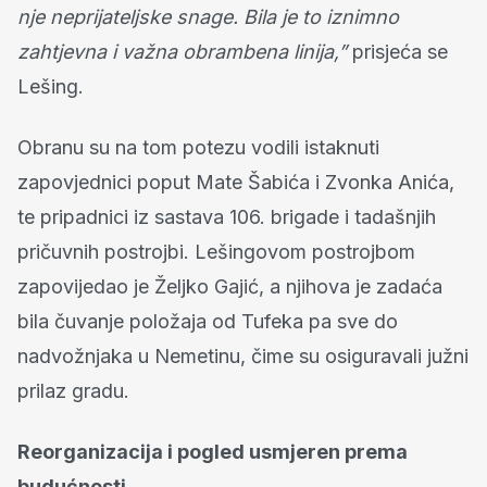
nje neprijateljske snage. Bila je to iznimno
zahtjevna i važna obrambena linija,”
prisjeća se
Lešing.
Obranu su na tom potezu vodili istaknuti
zapovjednici poput Mate Šabića i Zvonka Anića,
te pripadnici iz sastava 106. brigade i tadašnjih
pričuvnih postrojbi. Lešingovom postrojbom
zapovijedao je Željko Gajić, a njihova je zadaća
bila čuvanje položaja od Tufeka pa sve do
nadvožnjaka u Nemetinu, čime su osiguravali južni
prilaz gradu.
Reorganizacija i pogled usmjeren prema
budućnosti