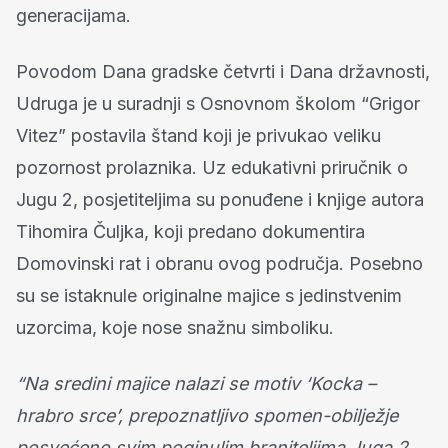
generacijama.
Povodom Dana gradske četvrti i Dana državnosti,
Udruga je u suradnji s Osnovnom školom “Grigor
Vitez” postavila štand koji je privukao veliku
pozornost prolaznika. Uz edukativni priručnik o
Jugu 2, posjetiteljima su ponuđene i knjige autora
Tihomira Čuljka, koji predano dokumentira
Domovinski rat i obranu ovog područja. Posebno
su se istaknule originalne majice s jedinstvenim
uzorcima, koje nose snažnu simboliku.
“Na sredini majice nalazi se motiv ‘Kocka –
hrabro srce’, prepoznatljivo spomen-obilježje
posvećeno svim poginulim braniteljima Juga 2.