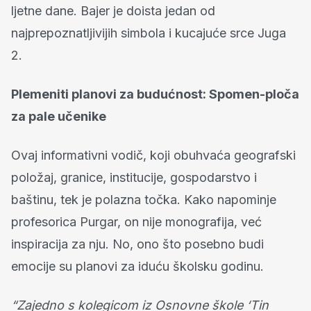
ljetne dane. Bajer je doista jedan od
najprepoznatljivijih simbola i kucajuće srce Juga
2.
Plemeniti planovi za budućnost: Spomen-ploča
za pale učenike
Ovaj informativni vodič, koji obuhvaća geografski
položaj, granice, institucije, gospodarstvo i
baštinu, tek je polazna točka. Kako napominje
profesorica Purgar, on nije monografija, već
inspiracija za nju. No, ono što posebno budi
emocije su planovi za iduću školsku godinu.
“Zajedno s kolegicom iz Osnovne škole ‘Tin