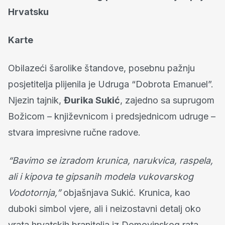
Hrvatsku
Karte
Obilazeći šarolike štandove, posebnu pažnju
posjetitelja plijenila je Udruga “Dobrota Emanuel”.
Njezin tajnik,
Đurika Sukić
, zajedno sa suprugom
Božicom – književnicom i predsjednicom udruge –
stvara impresivne ručne radove.
“Bavimo se izradom krunica, narukvica, raspela,
ali i kipova te gipsanih modela vukovarskog
Vodotornja,”
objašnjava Sukić. Krunica, kao
duboki simbol vjere, ali i neizostavni detalj oko
vrata hrvatskih branitelja iz Domovinskog rata,