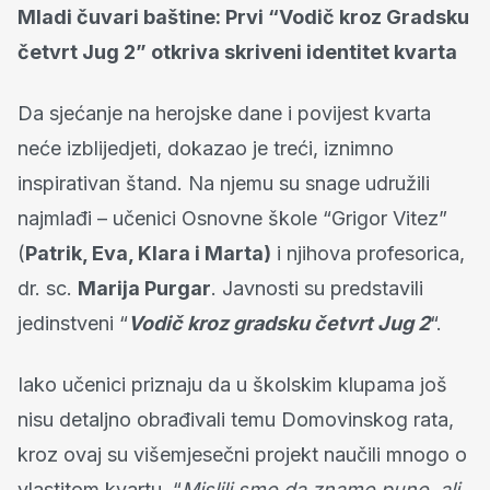
Mladi čuvari baštine: Prvi “Vodič kroz Gradsku
četvrt Jug 2” otkriva skriveni identitet kvarta
Da sjećanje na herojske dane i povijest kvarta
neće izblijedjeti, dokazao je treći, iznimno
inspirativan štand. Na njemu su snage udružili
najmlađi – učenici Osnovne škole “Grigor Vitez”
(
Patrik, Eva, Klara i Marta)
i njihova profesorica,
dr. sc.
Marija Purgar
. Javnosti su predstavili
jedinstveni “
Vodič kroz gradsku četvrt Jug 2
“.
Iako učenici priznaju da u školskim klupama još
nisu detaljno obrađivali temu Domovinskog rata,
kroz ovaj su višemjesečni projekt naučili mnogo o
vlastitom kvartu. “
Mislili smo da znamo puno, ali