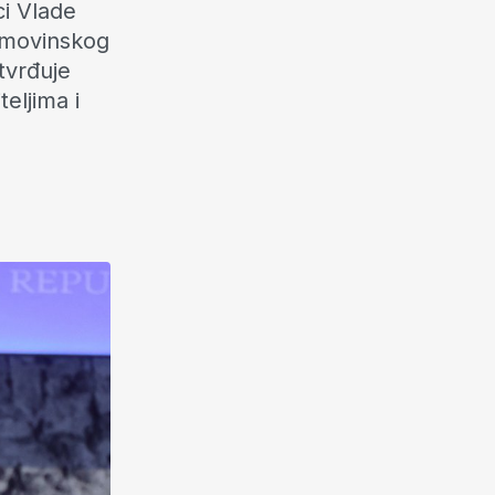
ci Vlade
Domovinskog
otvrđuje
eljima i