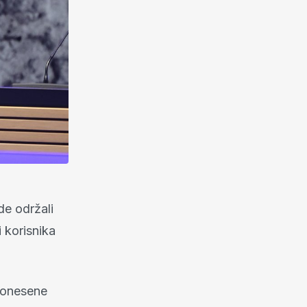
de održali
 korisnika
 donesene