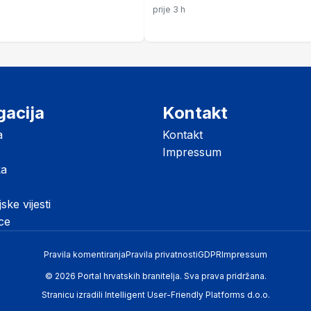
, a slavu pokupio Petar
"Nepravde još postoje"
prije 3 h
gacija
Kontakt
a
Kontakt
Impressum
ka
jske vijesti
ice
Pravila komentiranja
Pravila privatnosti
GDPR
Impressum
© 2026 Portal hrvatskih branitelja. Sva prava pridržana.
Stranicu izradili
Intelligent User-Friendly Platforms d.o.o.