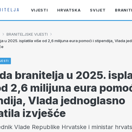
VIJESTI
HRVATSKA
SVIJET
BRANIT
›
›
BRANITELJSKE VIJESTI
ja u 2025. isplatila više od 2,6 milijuna eura pomoći i stipendija, Vlada j
šće
JESTI
da branitelja u 2025. ispla
od 2,6 milijuna eura pomoć
ndija, Vlada jednoglasno
atila izvješće
dnik Vlade Republike Hrvatske i ministar hrvats