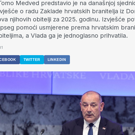
 Tomo Medved predstavio je na današnjoj sjedni
zvješće o radu Zaklade hrvatskih branitelja iz 
ova njihovih obitelji za 2025. godinu. Izvješće p
pseg pomoći usmjerene prema hrvatskim branit
iteljima, a Vlada ga je jednoglasno prihvatila.
31
CEBOOK
TWITTER
LINKEDIN