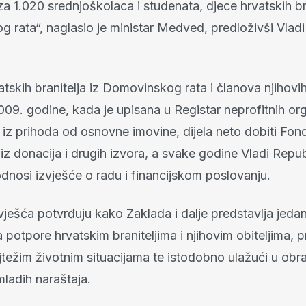
za 1.020 srednjoškolaca i studenata, djece hrvatskih bra
 rata“, naglasio je ministar Medved, predloživši Vladi
tskih branitelja iz Domovinskog rata i članova njihovih 
009. godine, kada je upisana u Registar neprofitnih org
 iz prihoda od osnovne imovine, dijela neto dobiti Fon
e iz donacija i drugih izvora, a svake godine Vladi Repu
dnosi izvješće o radu i financijskom poslovanju.
vješća potvrđuju kako Zaklada i dalje predstavlja jedan
otpore hrvatskim braniteljima i njihovim obiteljima, p
težim životnim situacijama te istodobno ulažući u obr
ladih naraštaja.