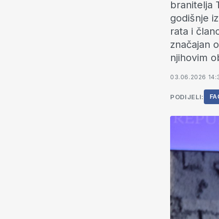
branitelja
godišnje i
rata i član
značajan o
njihovim ob
03.06.2026 14:
PODIJELI:
FA