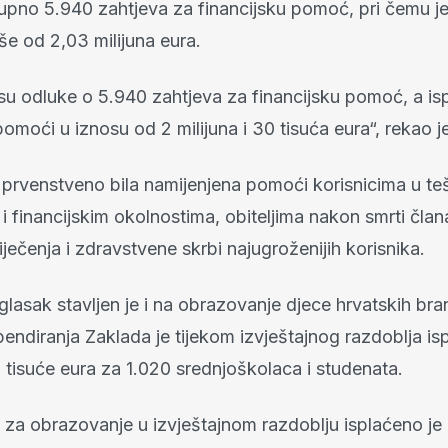
upno 5.940 zahtjeva za financijsku pomoć, pri čemu je
še od 2,03 milijuna eura.
u odluke o 5.940 zahtjeva za financijsku pomoć, a is
pomoći u iznosu od 2 milijuna i 30 tisuća eura“, rekao
 prvenstveno bila namijenjena pomoći korisnicima u te
 i financijskim okolnostima, obiteljima nakon smrti člana 
iječenja i zdravstvene skrbi najugroženijih korisnika.
asak stavljen je i na obrazovanje djece hrvatskih bran
endiranja Zaklada je tijekom izvještajnog razdoblja isp
tisuće eura za 1.020 srednjoškolaca i studenata.
 za obrazovanje u izvještajnom razdoblju isplaćeno j