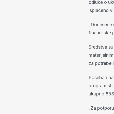
odluke o uk
isplaćeno vi
„Donesene s
financijske 
Sredstva su
materijalnim
za potrebe l
Poseban nagl
program stip
ukupno 653 
„Za potporu