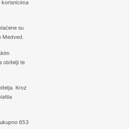
 korisnicima
plaćene su
 je Medved.
škim
obitelji te
itelja. Kroz
latila
e ukupno 653