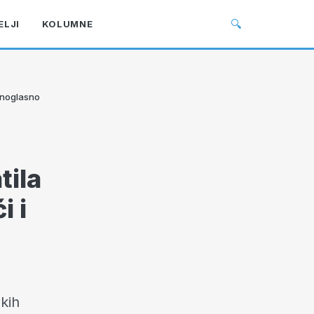
🔍
ELJI
KOLUMNE
ednoglasno
tila
i i
kih