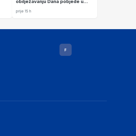
obilježavanju Dana pobjede u
Kninu
prije 15 h
F