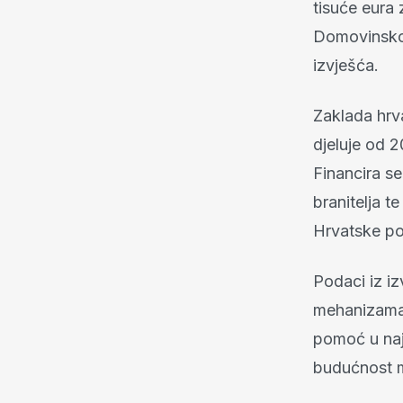
tisuće eura 
Domovinskog
izvješća.
Zaklada hrva
djeluje od 2
Financira se
branitelja t
Hrvatske po
Podaci iz iz
mehanizama p
pomoć u naj
budućnost m