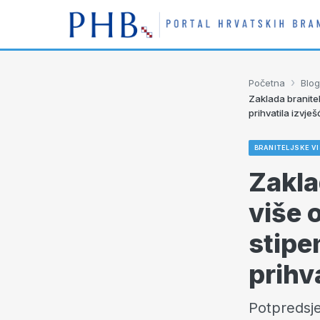
›
Početna
Blog
Zaklada branitel
prihvatila izvje
BRANITELJSKE VI
Zakla
više 
stipe
prihv
Potpredsje