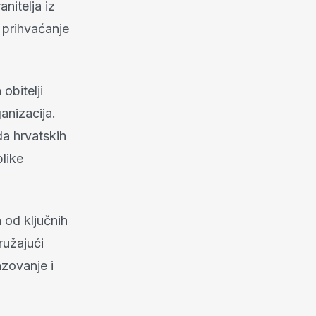
nitelja iz
 prihvaćanje
obitelji
anizacija.
da hrvatskih
blike
 od ključnih
ružajući
azovanje i