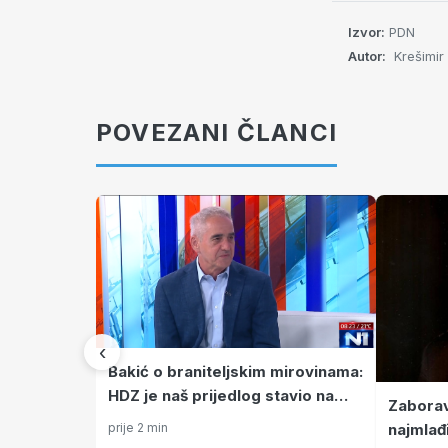
Izvor:
PDN
Autor:
Krešimir
POVEZANI ČLANCI
‹
Bakić o braniteljskim mirovinama:
HDZ je naš prijedlog stavio na
Zaboravl
čekanje pa predstavio svoj
najmlađ
prije 2 min