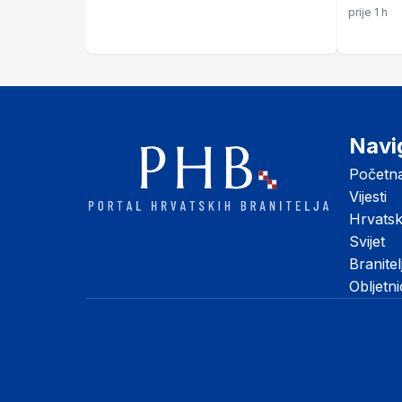
vojnika
prije 1 h
Stipetić
Navi
Početn
Vijesti
Hrvats
Svijet
Branitel
Obljetn