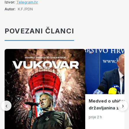
Izvor:
Telegram.hr
Autor:
K.F./PDN
POVEZANI ČLANCI
Medved o uhićenju
‹
›
državljanina zbog 
napada: Pohvalio 
prije 2 h
obavještajni susta