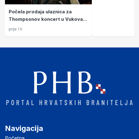
Počela prodaja ulaznica za
Thompsonov koncert u Vukovaru
29. kolovoza
prije 1 h
Navigacija
Početna