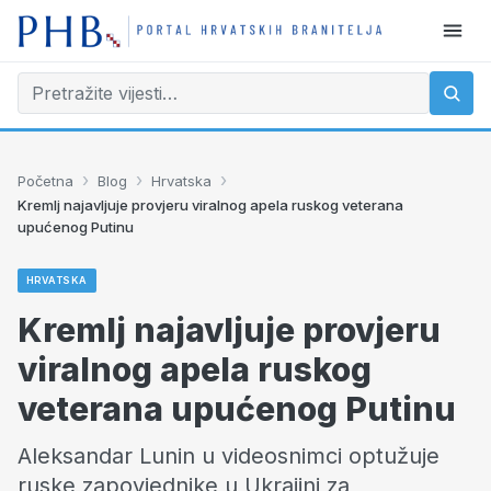
›
›
›
Početna
Blog
Hrvatska
Kremlj najavljuje provjeru viralnog apela ruskog veterana
upućenog Putinu
HRVATSKA
Kremlj najavljuje provjeru
viralnog apela ruskog
veterana upućenog Putinu
Aleksandar Lunin u videosnimci optužuje
ruske zapovjednike u Ukrajini za