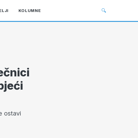
🔍
ELJI
KOLUMNE
ečnici
bjeći
 ostavi