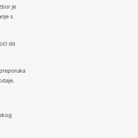
zbor je
anje s
oći da
e preporuka
odaje.
tskog