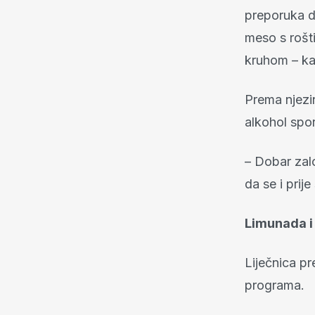
preporuka da
meso s rošti
kruhom – kaž
Prema njezi
alkohol spor
– Dobar zalo
da se i prij
Limunada i 
Liječnica pr
programa.