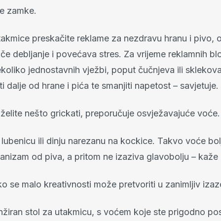
e zamke.
takmice preskačite reklame za nezdravu hranu i pivo,
iče debljanje i povećava stres. Za vrijeme reklamnih b
koliko jednostavnih vježbi, poput čučnjeva ili sklekov
ti dalje od hrane i pića te smanjiti napetost – savjetuje.
želite nešto grickati, preporučuje osvježavajuće voće.
 lubenicu ili dinju narezanu na kockice. Takvo voće bolj
ganizam od piva, a pritom ne izaziva glavobolju – kaže l
o se malo kreativnosti može pretvoriti u zanimljiv izaz
nžiran stol za utakmicu, s voćem koje ste prigodno posl