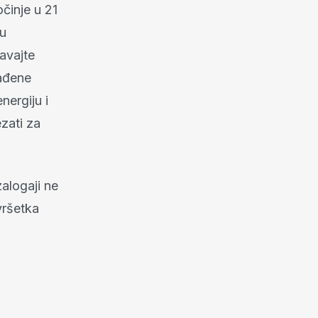
činje u 21
 u
gavajte
lađene
nergiju i
zati za
alogaji ne
vršetka