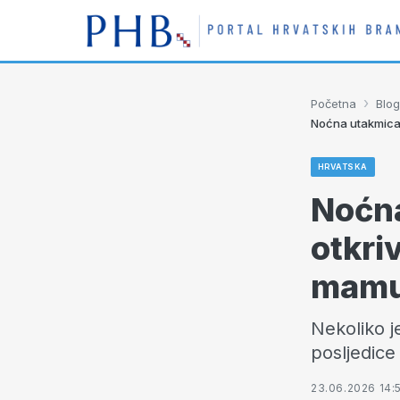
›
Početna
Blog
Noćna utakmica i
HRVATSKA
Noćna
otkri
mamu
Nekoliko j
posljedice
23.06.2026 14: