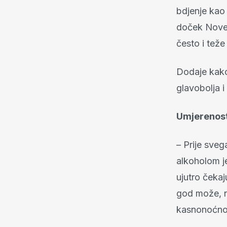
bdjenje kao 
doček Nove 
često i teže
Dodaje kako
glavobolja i
Umjerenost 
– Prije sveg
alkoholom j
ujutro čekaj
god može, n
kasnonoćno n