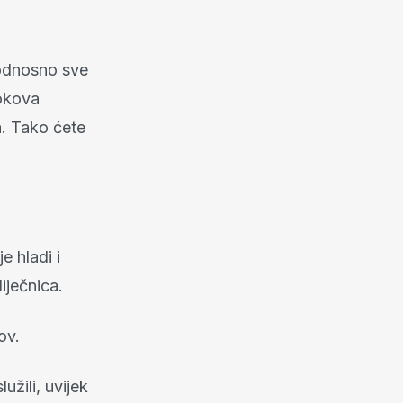
 odnosno sve
lokova
a. Tako ćete
e hladi i
iječnica.
ov.
užili, uvijek