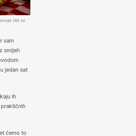
encije (AI) za
er sam
z smijeh
 povodom
u jedan sat
kaju ih
praktičnih
jet ćemo to