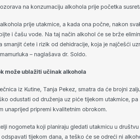
zorava na konzumaciju alkohola prije početka susret
e alkohola prije utakmice, a kada ona počne, nakon sv
ijte i čašu vode. Na taj način alkohol će se brže elimini
 smanjit ćete i rizik od dehidracije, koja je najčešći uz
i mamurluka – naglašava dr. Soldo.
k može ublažiti učinak alkohola
iječnica iz Kutine, Tanja Pekez, smatra da će brojni zalju
ko odustati od druženja uz piće tijekom utakmice, pa 
m unaprijed pripremi kvalitetnim obrokom.
bitelji nogometa koji planiraju gledati utakmicu u društvu
 odspavati tijekom dana, a teško će se odreći ni alkoho