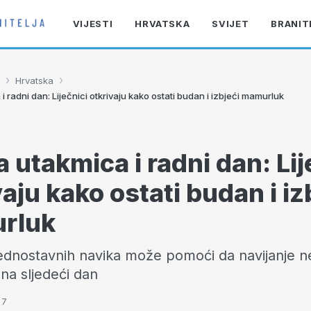
VIJESTI
HRVATSKA
SVIJET
BRANIT
›
›
Hrvatska
 radni dan: Liječnici otkrivaju kako ostati budan i izbjeći mamurluk
 utakmica i radni dan: Lij
vaju kako ostati budan i iz
rluk
ednostavnih navika može pomoći da navijanje ne
 na sljedeći dan
57