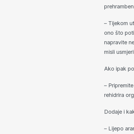
prehramben
– Tijekom u
ono što pot
napravite ne
misli usmjeri
Ako ipak po
– Pripremite
rehidrira or
Dodaje i kak
– Lijepo ara