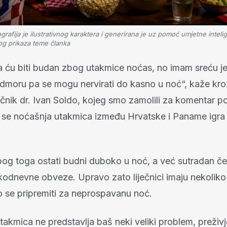
afija je ilustrativnog karaktera i generirana je uz pomoć umjetne intelig
og prikaza teme članka
 ću biti budan zbog utakmice noćas, no imam sreću j
dmoru pa se mogu nervirati do kasno u noć“, kaže kro
iječnik dr. Ivan Soldo, kojeg smo zamolili za komentar
a se noćašnja utakmica između Hrvatske i Paname igra 
og toga ostati budni duboko u noć, a već sutradan če
kodnevne obveze. Upravo zato liječnici imaju nekoliko 
o se pripremiti za neprospavanu noć.
takmica ne predstavlja baš neki veliki problem, preživ