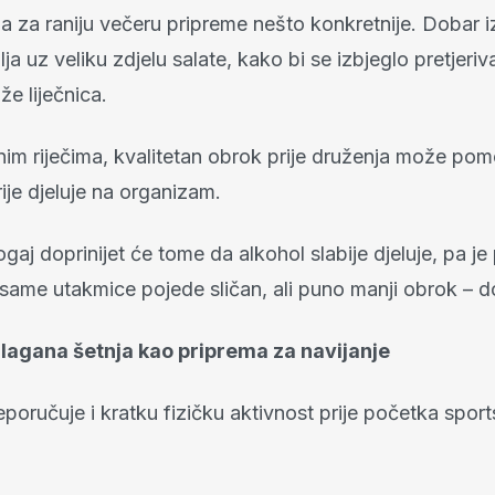
 za raniju večeru pripreme nešto konkretnije. Dobar i
lja uz veliku zdjelu salate, kako bi se izbjeglo pretjeriv
e liječnica.
nim riječima, kvalitetan obrok prije druženja može pom
ije djeluje na organizam.
gaj doprinijet će tome da alkohol slabije djeluje, pa j
e same utakmice pojede sličan, ali puno manji obrok – d
lagana šetnja kao priprema za navijanje
eporučuje i kratku fizičku aktivnost prije početka spor