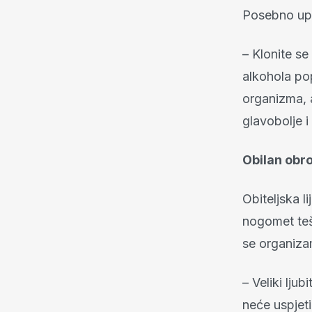
Posebno upo
– Klonite s
alkohola pop
organizma, a
glavobolje 
Obilan obro
Obiteljska l
nogomet teš
se organiza
– Veliki lju
neće uspjeti