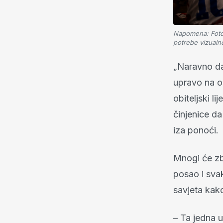
Napomena: Fotogr
potrebe vizualn
„Naravno da
upravo na o
obiteljski l
činjenice d
iza ponoći.
Mnogi će zb
posao i sva
savjeta kak
– Ta jedna u