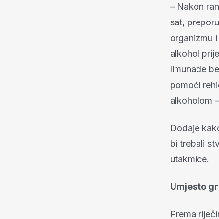
– Nakon ran
sat, preporu
organizmu i 
alkohol prij
limunade bez
pomoći rehi
alkoholom – 
Dodaje kako
bi trebali s
utakmice.
Umjesto gri
Prema riječi