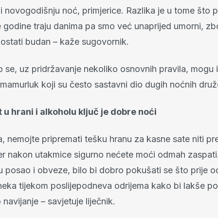
i novogodišnju noć, primjerice. Razlika je u tome što 
godine traju danima pa smo već unaprijed umorni, zb
 ostati budan – kaže sugovornik.
 se, uz pridržavanje nekoliko osnovnih pravila, mogu i
 mamurluk koji su često sastavni dio dugih noćnih druž
u hrani i alkoholu ključ je dobre noći
a, nemojte pripremati tešku hranu za kasne sate niti pret
er nakon utakmice sigurno nećete moći odmah zaspati
u posao i obveze, bilo bi dobro pokušati se što prije o
eka tijekom poslijepodneva odrijema kako bi lakše p
avijanje – savjetuje liječnik.