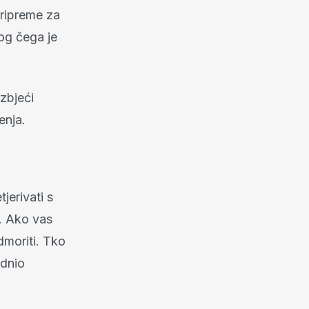
pripreme za
og čega je
zbjeći
enja.
jerivati s
. Ako vas
dmoriti. Tko
odnio