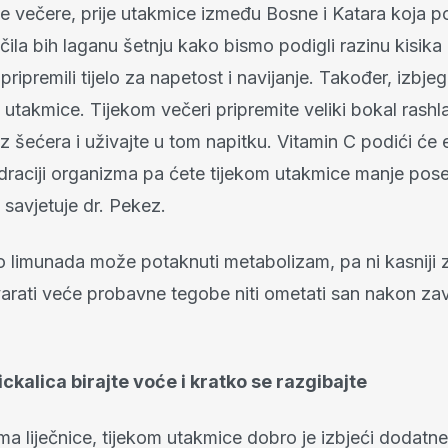
e večere, prije utakmice između Bosne i Katara koja po
čila bih laganu šetnju kako bismo podigli razinu kisika
pripremili tijelo za napetost i navijanje. Također, izbje
e utakmice. Tijekom večeri pripremite veliki bokal rash
 šećera i uživajte u tom napitku. Vitamin C podići će e
draciji organizma pa ćete tijekom utakmice manje pose
savjetuje dr. Pekez.
 limunada može potaknuti metabolizam, pa ni kasniji z
tvarati veće probavne tegobe niti ometati san nakon za
ckalica birajte voće i kratko se razgibajte
ma liječnice, tijekom utakmice dobro je izbjeći dodatne