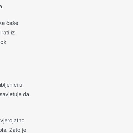
a.
ake čaše
rati iz
rok
bljenici u
savjetuje da
 vjerojatno
la. Zato je