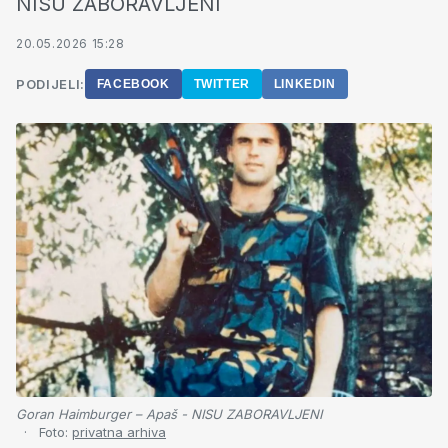
NISU ZABORAVLJENI
20.05.2026 15:28
PODIJELI:
FACEBOOK
TWITTER
LINKEDIN
Goran Haimburger – Apaš - NISU ZABORAVLJENI
Foto:
privatna arhiva