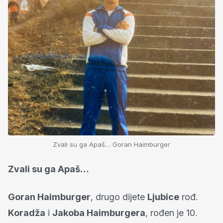
Zvali su ga Apaš… Goran Haimburger
Zvali su ga Apaš…
Goran Haimburger
, drugo dijete
Ljubice
rođ.
Koradža
i
Jakoba Haimburgera
, rođen je 10.