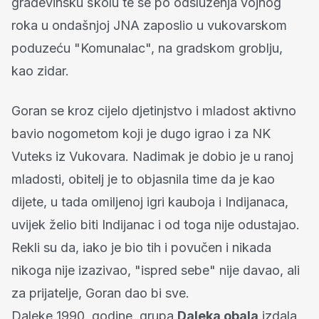
građevinsku školu te se po odsluženja vojnog
roka u ondašnjoj JNA zaposlio u vukovarskom
poduzeću "Komunalac", na gradskom groblju,
kao zidar.
Goran se kroz cijelo djetinjstvo i mladost aktivno
bavio nogometom koji je dugo igrao i za NK
Vuteks iz Vukovara. Nadimak je dobio je u ranoj
mladosti, obitelj je to objasnila time da je kao
dijete, u tada omiljenoj igri kauboja i Indijanaca,
uvijek želio biti Indijanac i od toga nije odustajao.
Rekli su da, iako je bio tih i povučen i nikada
nikoga nije izazivao, "ispred sebe" nije davao, ali
za prijatelje, Goran dao bi sve.
Daleke 1990. godine, grupa
Daleka obala
izdala