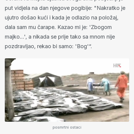
put vidjela na dan njegove pogibije: "Nakratko je
ujutro došao kući i kada je odlazio na položaj,
dala sam mu čarape. Kazao mi je: 'Zbogom
majko…', a nikada se prije tako sa mnom nije
pozdravljao, rekao bi samo: 'Bog'“.
posmrtni ostaci