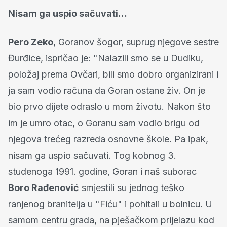
Nisam ga uspio sačuvati…
Pero Zeko
, Goranov šogor, suprug njegove sestre
Đurđice, ispričao je: "Nalazili smo se u Dudiku,
položaj prema Ovčari, bili smo dobro organizirani i
ja sam vodio računa da Goran ostane živ. On je
bio prvo dijete odraslo u mom životu. Nakon što
im je umro otac, o Goranu sam vodio brigu od
njegova trećeg razreda osnovne škole. Pa ipak,
nisam ga uspio sačuvati. Tog kobnog 3.
studenoga 1991. godine, Goran i naš suborac
Boro Rađenović
smjestili su jednog teško
ranjenog branitelja u "Fiću" i pohitali u bolnicu. U
samom centru grada, na pješačkom prijelazu kod