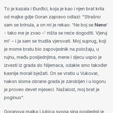
To je kazala i Đurđici, koja je kao i njen brat krila
od majke gdje Goran zapravo odlazi: "Strašno
sam se brinula, a on mi je rekao: 'Ne boj se
Neno
'
- tako me je zvao –' ništa se neće dogoditi. Vjeruj
mi' – i ja sam se trudila vjerovati. Moj suprug, koji
je mome bratu bio zapovjednik na položaju, u
rujnu, među posljednjima, mene i djecu uspio je
izvesti iz grada do Nijemaca, odakle smo također
kasnije morali bježati. On se vratio u Vukovar,
nakon sloma obrane grada je zarobljen i u logoru
je proveo devet mjeseci. Nažalost, moj brat je
poginuo".
Goranova majka Ljubica svoga sina posljednji je