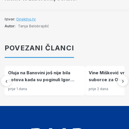
Izvor:
Direktno.hr
Autor:
Tanja Belobrajdić
POVEZANI ČLANCI
Oluja na Banovini još nije bila
Vine Mišković vra
gotova kada su poginuli Igor
suborce za Oluju i
‹
›
Gustović i Ivan Svržnjak
kolovoza 1995.
prije 1 dana
prije 2 dana