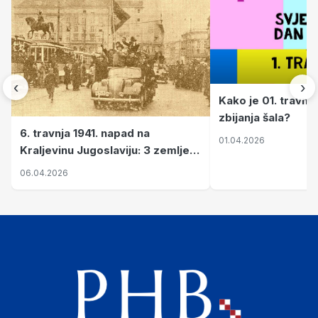
‹
›
Kako je 01. travnj
zbijanja šala?
6. travnja 1941. napad na
01.04.2026
Kraljevinu Jugoslaviju: 3 zemlje
nastale njenim raspadom
06.04.2026