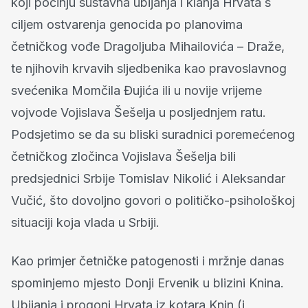
koji počinju sustavna ubijanja i klanja Hrvata s
ciljem ostvarenja genocida po planovima
četničkog vođe Dragoljuba Mihailovića – Draže,
te njihovih krvavih sljedbenika kao pravoslavnog
svećenika Momčila Đujića ili u novije vrijeme
vojvode Vojislava Šešelja u posljednjem ratu.
Podsjetimo se da su bliski suradnici poremećenog
četničkog zločinca Vojislava Šešelja bili
predsjednici Srbije Tomislav Nikolić i Aleksandar
Vučić, što dovoljno govori o političko-psihološkoj
situaciji koja vlada u Srbiji.
Kao primjer četničke patogenosti i mržnje danas
spominjemo mjesto Donji Ervenik u blizini Knina.
Ubijanja i progoni Hrvata iz kotara Knin (i