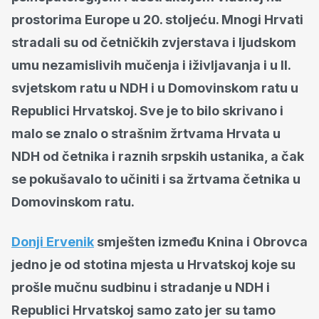
prostorima Europe u 20. stoljeću. Mnogi Hrvati
stradali su od četničkih zvjerstava i ljudskom
umu nezamislivih mučenja i iživljavanja i u II.
svjetskom ratu u NDH i u Domovinskom ratu u
Republici Hrvatskoj. Sve je to bilo skrivano i
malo se znalo o strašnim žrtvama Hrvata u
NDH od četnika i raznih srpskih ustanika, a čak
se pokušavalo to učiniti i sa žrtvama četnika u
Domovinskom ratu.
Donji Ervenik
smješten između Knina i Obrovca
jedno je od stotina mjesta u Hrvatskoj koje su
prošle mučnu sudbinu i stradanje u NDH i
Republici Hrvatskoj samo zato jer su tamo