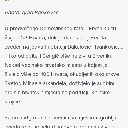
Photo: grad Benkovac
U predvečerje Domovinskog rata u Erveniku su
živjela 53 Hrvata, dok je danas broj Hrvata
sveden na jedva tri obitelji Đakulović i Ivanković, a
nitko od obitelji Čengić više ne živi u Erveniku.
Nekad većinsko hrvatsko mjesto u kojem je
živjelo više od 400 Hrvata, okupljenih oko crkve
Svetog Mihaela arkanđela, doživjelo je sudbinu
brojnih hrvatskih mjesta na području Kninske
krajine.
Samo nadgrobni spomenici na mjesnom groblju
svjedoče da je nekad na ovom području živjelo