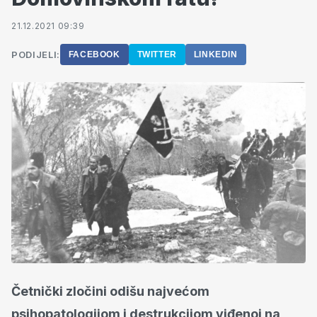
21.12.2021 09:39
PODIJELI:
FACEBOOK
TWITTER
LINKEDIN
Četnički zločini odišu najvećom
psihopatologijom i destrukcijom viđenoj na