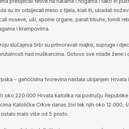
ma presijecali tetive na rukama i nogama i tako ih pušt
 da su im odsijecali meso s tijela, klali ih, ubadali nože
ecali noseve, uši, spolne organe, parali trbuhe, lomili rebr
jagama i krampovima.
oju slučajeva Srbi su primoravali majke, supruge i dje
brutalnosti nad muškarcima. Gotovo sve mlađe žene i 
rpska – genocidna tvorevina nastala ubijanjem Hrvata 
nih oko 220.000 Hrvata katolika na području Republike
ima Katoličke Crkve danas živi tek njih oko 12.000, š
 ostalo malo više od 5 posto.