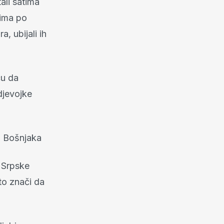
ali satima
vima po
a, ubijali ih
cu da
djevojke
i Bošnjaka
 Srpske
to znači da