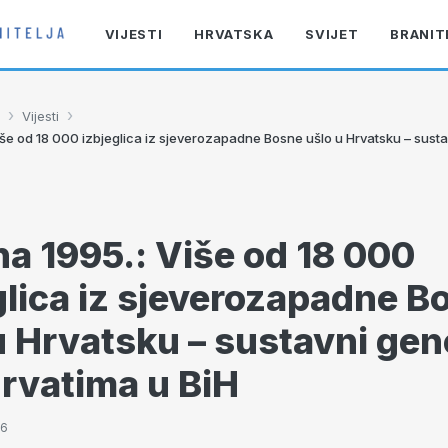
VIJESTI
HRVATSKA
SVIJET
BRANIT
›
›
Vijesti
Više od 18 000 izbjeglica iz sjeverozapadne Bosne ušlo u Hrvatsku – sust
jna 1995.: Više od 18 000
glica iz sjeverozapadne B
u Hrvatsku – sustavni gen
rvatima u BiH
56