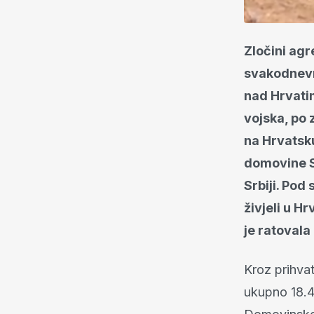
Zločini agr
svakodnevni,
nad Hrvatim
vojska, po z
na Hrvatsku 
domovine Sr
Srbiji. Po
živjeli u Hr
je ratovala 
Kroz prihvat
ukupno 18.4