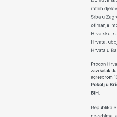
Domovinskom 
ratnih djelo
Srba u Zagre
otimanje im
Hrvatsku, s
Hrvata, uboj
Hrvata u Ba
Progon Hrvata
završetak do
agresorom 19
Pokolj u Br
BiH.
Republika S
ne-srbima, 