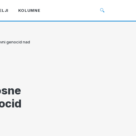
🔍
ELJI
KOLUMNE
avni genocid nad
osne
ocid