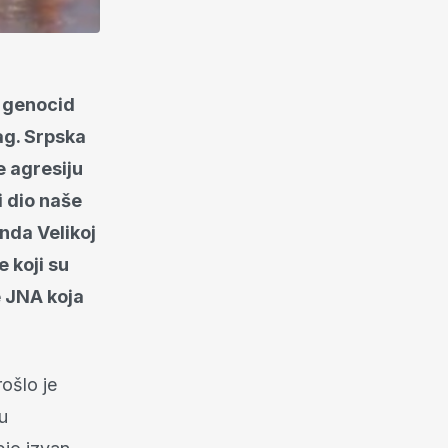
 i genocid
ag. Srpska
e agresiju
i dio naše
onda Velikoj
 koji su
te JNA koja
ošlo je
u