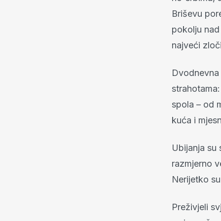
Briševu pore
pokolju nad 
najveći zloč
Dvodnevna b
strahotama: 
spola – od m
kuća i mjes
Ubijanja su 
razmjerno v
Nerijetko su
Preživjeli s