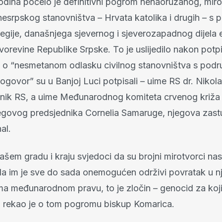
godina počelo je definitivni pogrom nenaoružanog, miro
esrpskog stanovništva – Hrvata katolika i drugih – s p
egije, današnjega sjevernog i sjeverozapadnog dijela e
orevine Republike Srpske. To je uslijedilo nakon potpi
o “nesmetanom odlasku civilnog stanovništva s podru
govor” su u Banjoj Luci potpisali – uime RS dr. Nikola
nik RS, a uime Međunarodnog komiteta crvenog križ
govog predsjednika Cornelia Samaruge, njegova zast
al.
šem gradu i kraju svjedoci da su brojni mirotvorci nas
i da im je sve do sada onemogućen održivi povratak u n
ma međunarodnom pravu, to je zločin – genocid za koj
, rekao je o tom pogromu biskup Komarica.