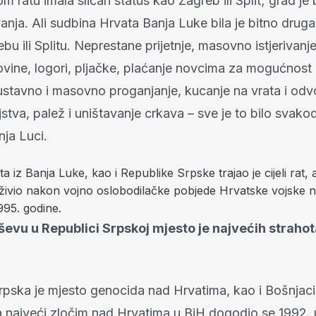
ratu imala sličan status kao Zagreb ili Split; grad je 
vanja. Ali sudbina Hrvata Banja Luke bila je bitno drug
bu ili Splitu. Neprestane prijetnje, masovno istjerivanje
ovine, logori, pljačke, plaćanje novcima za mogućnost
ustavno i masovno proganjanje, kucanje na vrata i od
stva, palež i uništavanje crkava – sve je to bilo svak
nja Luci.
 iz Banja Luke, kao i Republike Srpske trajao je cijeli rat, 
živio nakon vojno oslobodilačke pobjede Hrvatske vojske 
95. godine.
iševu u Republici Srpskoj mjesto je najvećih straho
rpska je mjesto genocida nad Hrvatima, kao i Bošnjac
a najveći zločim nad Hrvatima u BiH dogodio se 1992. 