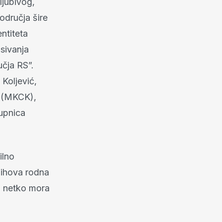
ljubivog,
odručja šire
ntiteta
sivanja
čja RS”.
 Koljević,
a (MKCK),
upnica
ilno
jihova rodna
i netko mora