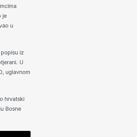
čamcima
 je
vao u
 popisu iz
tjerani. U
370, uglavnom
o hrvatski
elu Bosne