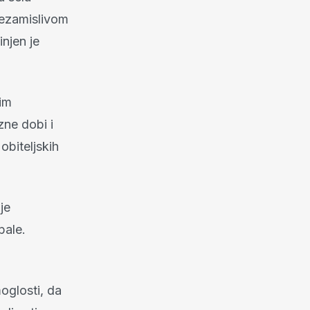
 nezamislivom
njen je
nim
zne dobi i
obiteljskih
je
pale.
moglosti, da