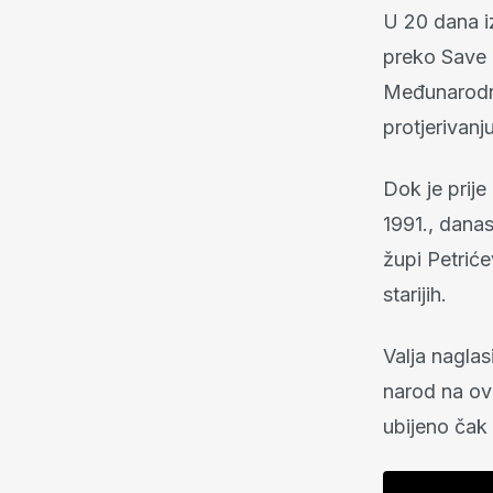
U 20 dana i
preko Save 
Međunarodni
protjerivanj
Dok je prije
1991., danas
župi Petriće
starijih.
Valja naglas
narod na ov
ubijeno čak