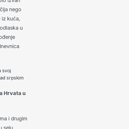
bio izvan
ačija nego
 iz kuća,
 odlaska u
vođenje
odnevnica
a svoj
nad srpskim
ta Hrvata u
ima i drugim
u selu