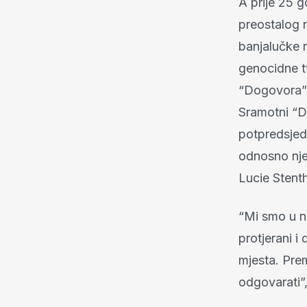
A prije 25 
preostalog n
banjalučke r
genocidne tv
“Dogovora” 
Sramotni “Do
potpredsjed
odnosno nje
Lucie Stenth
“Mi smo u na
protjerani 
mjesta. Pre
odgovarati”