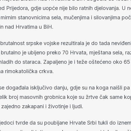
d Prijedora, gdje uopće nije bilo ratnih djelovanja. U
mirnim stanovnicima sela, mučenjima i silovanjima poči
in nad Hrvatima u BiH.
rutalnost srpske vojske rezultirala je do tada neviđe
brutalno je ubijeno preko 70 Hrvata, mještana sela, ra
ladih do staraca. Zapaljeno je i teže oštećeno oko 65 
na rimokatolička crkva.
se događala isključivo danju, gdje su na koga naišli pa 
elik broj masovnih grobnica koje su žrtve čak same ko
 zajedno zakapani i životinje i ljudi.
vjedoci tvrde da su poubijane Hrvate Srbi tukli do izne