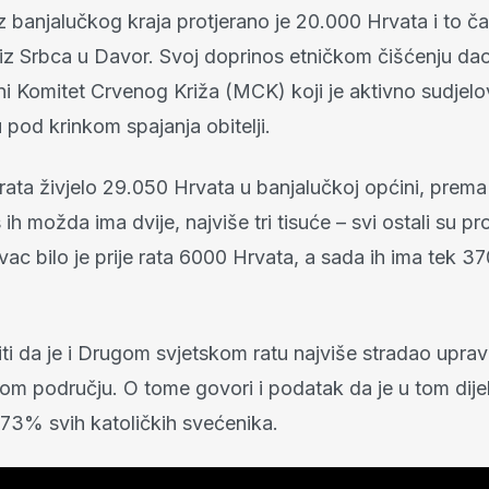
z banjalučkog kraja protjerano je 20.000 Hrvata i to 
iz Srbca u Davor. Svoj doprinos etničkom čišćenju dao
 Komitet Crvenog Križa (MCK) koji je aktivno sudjelo
u pod krinkom spajanja obitelji.
 rata živjelo 29.050 Hrvata u banjalučkoj općini, prema
 ih možda ima dvije, najviše tri tisuće – svi ostali su pro
vac bilo je prije rata 6000 Hrvata, a sada ih ima tek 
iti da je i Drugom svjetskom ratu najviše stradao uprav
om području. O tome govori i podatak da je u tom dij
 73% svih katoličkih svećenika.