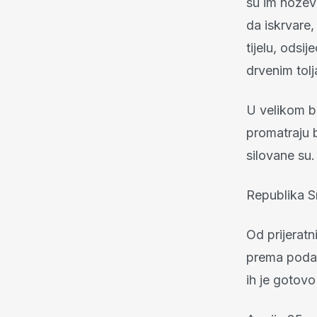
su im noževi
da iskrvare,
tijelu, odsij
drvenim tol
U velikom br
promatraju 
silovane su.
Republika S
Od prijerat
prema podac
ih je gotovo