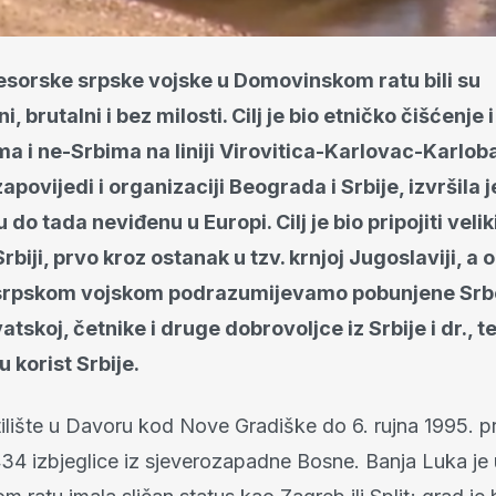
esorske srpske vojske u Domovinskom ratu bili su
 brutalni i bez milosti. Cilj je bio etničko čišćenje
a i ne-Srbima na liniji Virovitica-Karlovac-Karlob
apovijedi i organizaciji Beograda i Srbije, izvršila j
do tada neviđenu u Europi. Cilj je bio pripojiti velik
biji, prvo kroz ostanak u tzv. krnjoj Jugoslaviji, a 
d srpskom vojskom podrazumijevamo pobunjene Srbe
vatskoj, četnike i druge dobrovoljce iz Srbije i dr., 
u korist Srbije.
ilište u Davoru kod Nove Gradiške do 6. rujna 1995. pr
34 izbjeglice iz sjeverozapadne Bosne. Banja Luka je 