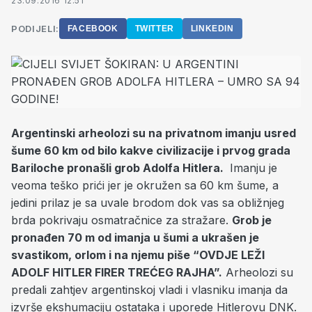
23.09.2016 12:51
PODIJELI:
FACEBOOK
TWITTER
LINKEDIN
Argentinski arheolozi su na privatnom imanju usred
šume 60 km od bilo kakve civilizacije i prvog grada
Bariloche pronašli grob Adolfa Hitlera.
Imanju je
veoma teško prići jer je okružen sa 60 km šume, a
jedini prilaz je sa uvale brodom dok vas sa obližnjeg
brda pokrivaju osmatračnice za stražare.
Grob je
pronađen 70 m od imanja u šumi a ukrašen je
svastikom, orlom i na njemu piše “OVDJE LEŽI
ADOLF HITLER FIRER TREĆEG RAJHA”.
Arheolozi su
predali zahtjev argentinskoj vladi i vlasniku imanja da
izvrše ekshumaciju ostataka i uporede Hitlerovu DNK.