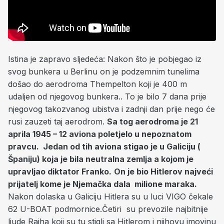
Istina je zapravo sljedeća: Nakon što je pobjegao iz
svog bunkera u Berlinu on je podzemnim tunelima
došao do aerodroma Thempelton koji je 400 m
udaljen od njegovog bunkera.. To je bilo 7 dana prije
njegovog takozvanog ubistva i zadnji dan prije nego će
rusi zauzeti taj aerodrom.
Sa tog aerodroma je 21
aprila 1945 – 12 aviona poletjelo u nepoznatom
pravcu. Jedan od tih aviona stigao je u Galiciju (
Španiju) koja je bila neutralna zemlja a kojom je
upravljao diktator Franko.
On je bio Hitlerov najveći
prijatelj kome je Njemačka dala milione maraka.
Nakon dolaska u Galiciju Hitlera su u luci VIGO čekale
62 U-BOAT podmornice.Četiri su prevozile najbitnije
ljude Rajha koji su tu stigli sa Hitlerom i njihovu imovinu