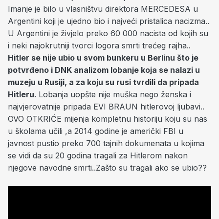
Imanje je bilo u vlasništvu direktora MERCEDESA u
Argentini koji je ujedno bio i najveći pristalica nacizma..
U Argentini je živjelo preko 60 000 nacista od kojih su
i neki najokrutniji tvorci logora smrti trećeg rajha..
Hitler se nije ubio u svom bunkeru u Berlinu što je
potvrđeno i DNK analizom lobanje koja se nalazi u
muzeju u Rusiji, a za koju su rusi tvrdili da pripada
Hitleru.
Lobanja uopšte nije muška nego ženska i
najvjerovatnije pripada EVI BRAUN hitlerovoj ljubavi..
OVO OTKRIĆE mijenja kompletnu historiju koju su nas
u školama učili ,a 2014 godine je američki FBI u
javnost pustio preko 700 tajnih dokumenata u kojima
se vidi da su 20 godina tragali za Hitlerom nakon
njegove navodne smrti..Zašto su tragali ako se ubio??