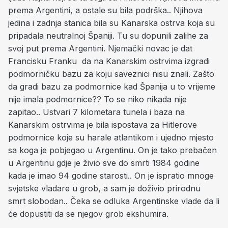
prema Argentini, a ostale su bila podrška.. Njihova
jedina i zadnja stanica bila su Kanarska ostrva koja su
pripadala neutralnoj Španiji. Tu su dopunili zalihe za
svoj put prema Argentini. Njemački novac je dat
Francisku Franku da na Kanarskim ostrvima izgradi
podmorničku bazu za koju saveznici nisu znali. Zašto
da gradi bazu za podmornice kad Španija u to vrijeme
nije imala podmornice?? To se niko nikada nije
zapitao.. Ustvari 7 kilometara tunela i baza na
Kanarskim ostrvima je bila ispostava za Hitlerove
podmornice koje su harale atlantikom i ujedno mjesto
sa koga je pobjegao u Argentinu. On je tako prebačen
u Argentinu gdje je živio sve do smrti 1984 godine
kada je imao 94 godine starosti.. On je ispratio mnoge
svjetske vladare u grob, a sam je doživio prirodnu
smrt slobodan.. Čeka se odluka Argentinske vlade da li
će dopustiti da se njegov grob ekshumira.