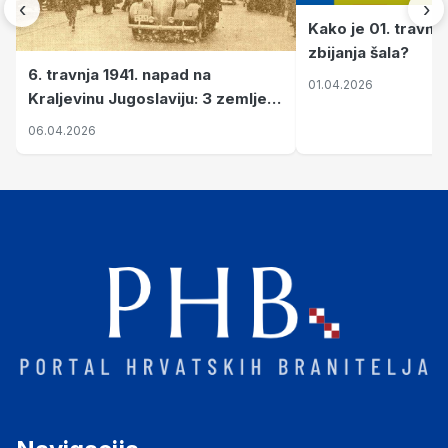
‹
›
Kako je 01. travnj
zbijanja šala?
6. travnja 1941. napad na
01.04.2026
Kraljevinu Jugoslaviju: 3 zemlje
nastale njenim raspadom
06.04.2026