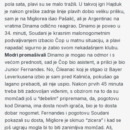
pola sata, plavi su se malo tražili. U takvoj igri Hajduk
je nakon greške zadnje linije plavih dobio veliku priliku,
sam je na Migliorea išao Pašalić, ali je Argentinac na
vratima Dinama odlično reagirao. Dinamo je poveo u
34. minuti, Soudani je krasnim malonogometnim
podvaljivanjem izbacio Čop u matnu situaciju, a plavi
napadač sigurno je zabio svom nekadašnjem klubu.
Modri promašivali
Dinamo je mogao na odmor i s
većom prednosti, sad je Čop bio asistent, a prilici je bio
Junior Fernandes. No, Čileanac koji je stigao iz Bayer
Leverkusena izbio je sam pred Kalinića, pokušao ga
lagano prebaciti, ali nije uspio. Nakon prvih 45 minuta
treba biti zadovoljan viđenim, s obzirom na to da su
momčadi još u “debelim” pripremama, da, pogotovu
kod Dinama, ima dosta novih igrača, bio je to dosta
dobar nogomet. Fernandes i pogotovu Soudani
pokazali su dosta, Migliore je skinuo “zicera” i kad se
još uigraju mogla bi to biti zanimljiva momčad. Ali,