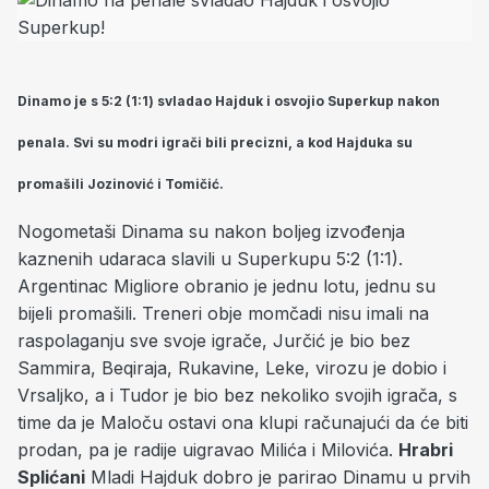
Dinamo je s 5:2 (1:1) svladao Hajduk i osvojio Superkup nakon
penala. Svi su modri igrači bili precizni, a kod Hajduka su
promašili Jozinović i Tomičić.
Nogometaši Dinama su nakon boljeg izvođenja
kaznenih udaraca slavili u Superkupu 5:2 (1:1).
Argentinac Migliore obranio je jednu lotu, jednu su
bijeli promašili. Treneri obje momčadi nisu imali na
raspolaganju sve svoje igrače, Jurčić je bio bez
Sammira, Beqiraja, Rukavine, Leke, virozu je dobio i
Vrsaljko, a i Tudor je bio bez nekoliko svojih igrača, s
time da je Maloču ostavi ona klupi računajući da će biti
prodan, pa je radije uigravao Milića i Milovića.
Hrabri
Splićani
Mladi Hajduk dobro je parirao Dinamu u prvih