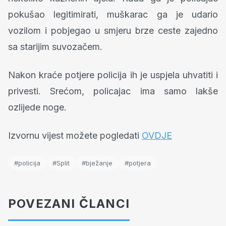
pokušao legitimirati, muškarac ga je udario
vozilom i pobjegao u smjeru brze ceste zajedno
sa starijim suvozačem.
Nakon kraće potjere policija ih je uspjela uhvatiti i
privesti. Srećom, policajac ima samo lakše
ozlijede noge.
Izvornu vijest možete pogledati
OVDJE
#policija
#Split
#bježanje
#potjera
POVEZANI ČLANCI