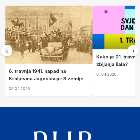
‹
›
Kako je 01. travnj
zbijanja šala?
6. travnja 1941. napad na
01.04.2026
Kraljevinu Jugoslaviju: 3 zemlje
nastale njenim raspadom
06.04.2026