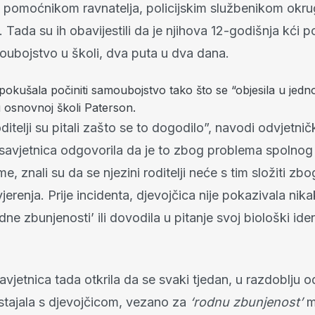
, pomoćnikom ravnatelja, policijskim službenikom okru
 Tada su ih obavijestili da je njihova 12-godišnja kći 
moubojstvo u školi, dva puta u dva dana.
 pokušala počiniti samoubojstvo tako što se “objesila u jedn
 osnovnoj školi Paterson.
oditelji su pitali zašto se to dogodilo”, navodi odvjetnič
 savjetnica odgovorila da je to zbog problema spolnog 
e, znali su da se njezini roditelji neće s tim složiti zbo
vjerenja. Prije incidenta, djevojčica nije pokazivala nik
ne zbunjenosti’ ili dovodila u pitanje svoj biološki ide
avjetnica tada otkrila da se svaki tjedan, u razdoblju od
stajala s djevojčicom, vezano za
‘rodnu zbunjenost’
m