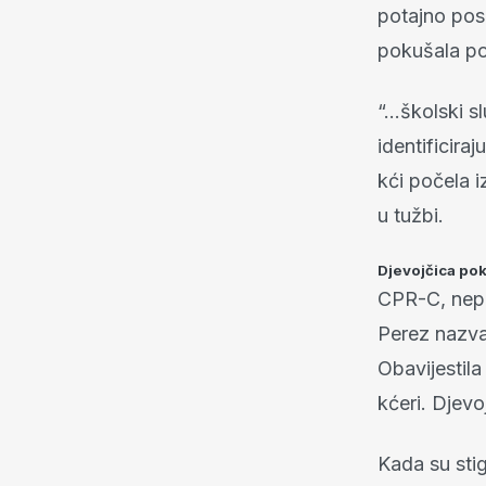
potajno posp
pokušala po
“…školski sl
identificira
kći počela i
u tužbi.
Djevojčica pok
CPR-C, nepr
Perez nazval
Obavijestila
kćeri. Djevo
Kada su stigl