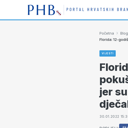
›
Početna
Blog
Florida: 12-godiš
VIJESTI
Flori
pokuša
jer su
dječa
30.01.2022 15: