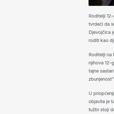
Roditelji 12
tvrdeći da s
Djevojčica j
roditi kao d
Roditelji na
njihova 12-
tajne sasta
zbunjenost” 
U priopćenj
objavila je
tužbi stoji 