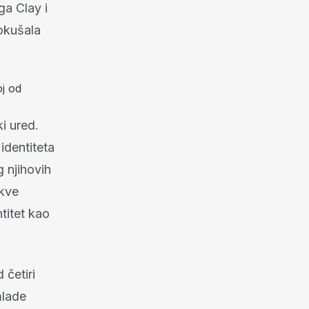
ga Clay i
pokušala
oj od
ki ured.
identiteta
g njihovih
akve
ntitet kao
 četiri
lade