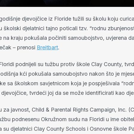
-godišnje djevojčice iz Floride tužili su školu koju curi
u školski djelatnici tajno poticali tzv. “rodnu zbunjenost
e na kraju pokušala počiniti samoubojstvo, uvjerena da
ječak – prenosi
Breitbart
.
 Floridi podnijeli su tužbu protiv škole Clay County, tvrd
godišnja kći pokušala samoubojstvo nakon što je mjes
nke sa školskom savjetnicom koja je pospješivala “rod
djevojčice, tvrdeći joj da se može identificirati kao dj
u za javnost, Child & Parental Rights Campaign, Inc. 
 tužbu podnesenu Okružnom sudu na Floridi u ime obitel
da su djelatnici Clay County Schools i Osnovne škole P