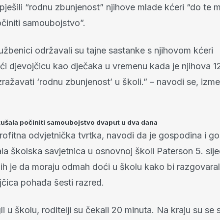
ješili “rodnu zbunjenost” njihove mlade kćeri “do te m
činiti samoubojstvo”.
užbenici održavali su tajne sastanke s njihovom kćeri
jući djevojčicu kao dječaka u vremenu kada je njihova 
zražavati ‘rodnu zbunjenost’ u školi.” – navodi se, izm
ušala počiniti samoubojstvo dvaput u dva dana
ofitna odvjetnička tvrtka, navodi da je gospodina i g
a školska savjetnica u osnovnoj školi Paterson 5. sije
 ih je da moraju odmah doći u školu kako bi razgovarali
jčica pohađa šesti razred.
i u školu, roditelji su čekali 20 minuta. Na kraju su se s