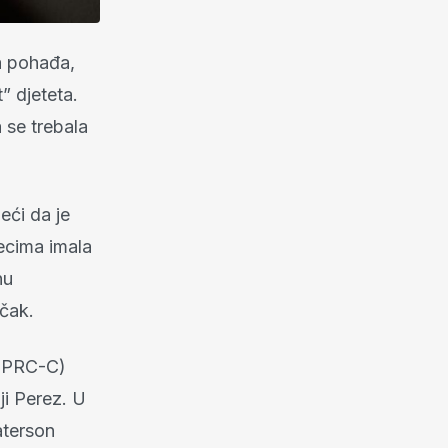
ca pohađa,
” djeteta.
 se trebala
eći da je
ecima imala
nu
ečak.
(CPRC-C)
ji Perez. U
aterson