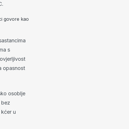
C.
ici govore kao
m sastancima
ima s
ovjerljivost
ja opasnost
sko osoblje
e bez
u kćer u