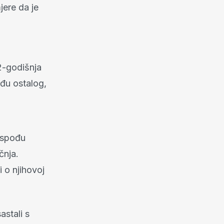
jere da je
12-godišnja
eđu ostalog,
ospođu
čnja.
 o njihovoj
astali s