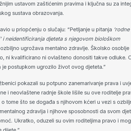
nijim ustavom zaštićenim pravima i ključna su za inte
skog sustava obrazovanja.
avio u priopćenju o slučaju: “Petljanje u pitanja
‘rodne
’ i neidentificiranja djeteta s njegovom biološkom
ozbiljno ugrožava mentalno zdravlje. Školsko osoblje n
 ni kvalificirano ni ovlašteno donositi takve odluke. 
m je postupkom ugrozilo život ovog djeteta.”
užbenici pokazali su potpuno zanemarivanje prava i uvj
ajne i neovlaštene radnje škole lišile su ove roditelje p
 o tome što se događa s njihovom kćeri u vezi s ozbil
entalnog zdravlja i njihove sposobnosti da svom djet
moć. Ukratko, oduzeli su ovim roditeljima pravo i mo
 dijete.”