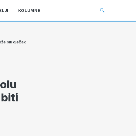
🔍
ELJI
KOLUMNE
može biti dječak
kolu
biti