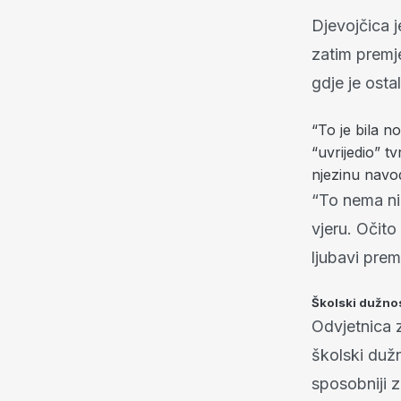
Djevojčica j
zatim premj
gdje je osta
“To je bila 
“uvrijedio” tv
njezinu navo
“To nema nik
vjeru. Očito
ljubavi prem
Školski dužnos
Odvjetnica 
školski dužn
sposobniji z