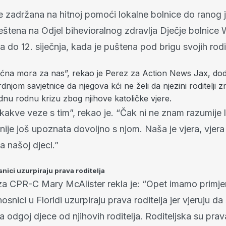
e zadržana na hitnoj pomoći lokalne bolnice do ranog j
eštena na Odjel bihevioralnog zdravlja Dječje bolnice 
la do 12. siječnja, kada je puštena pod brigu svojih rodit
noćna mora za nas”, rekao je Perez za Action News Jax, dod
rdnjom savjetnice da njegova kći ne želi da njezini roditelji z
dnu rodnu krizu zbog njihove katoličke vjere.
akve veze s tim”, rekao je. “Čak ni ne znam razumije 
 nije još upoznata dovoljno s njom. Naša je vjera, vjer
a našoj djeci.”
nici uzurpiraju prava roditelja
za CPR-C Mary McAlister rekla je: “Opet imamo primje
osnici u Floridi uzurpiraju prava roditelja jer vjeruju da
a odgoj djece od njihovih roditelja. Roditeljska su pr