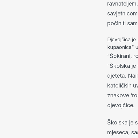
ravnateljem
savjetnicom.
počiniti sa
Djevojčica je
kupaonica” u
“Šokirani, r
“Školska je
djeteta. Naim
katoličkih u
znakove ‘rod
djevojčice.
Školska je s
mjeseca, sa