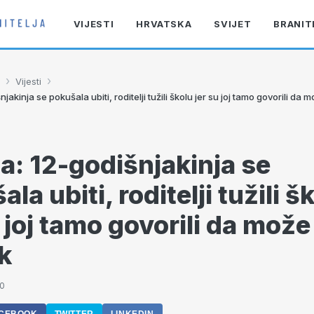
VIJESTI
HRVATSKA
SVIJET
BRANIT
›
›
Vijesti
njakinja se pokušala ubiti, roditelji tužili školu jer su joj tamo govorili da 
da: 12-godišnjakinja se
la ubiti, roditelji tužili š
 joj tamo govorili da može 
k
30