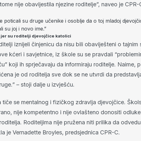
tome nije obavijestila njezine roditelje”, naveo je CPR-
ole poticali su druge učenike i osoblje da o toj mladoj djevojč
i su joj i novo ime.”
 jer su roditelji djevojčice katolici
telji iznijeli činjenicu da nisu bili obaviješteni o tajni
ve kćeri i savjetnice, iz škole su se pravdali “problem
ću” koji ih sprječavaju da informiraju roditelje. Naime, p
ićena je od roditelja sve dok se ne utvrdi da predstavl
ruge.” – stoji dalje u izvješću.
tiče se mentalnog i fizičkog zdravlja djevojčice. Škol
cirano, nije kompetentno i nije ovlašteno donositi odluk
roditelja. Roditeljima nije pružena niti prilika da odved
kla je Vernadette Broyles, predsjednica CPR-C.