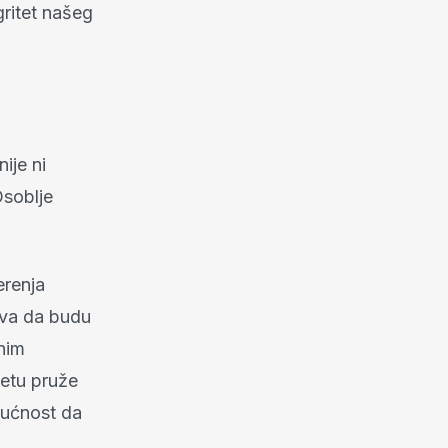
gritet našeg
ije ni
Osoblje
erenja
rava da budu
jnim
etu pruže
gućnost da