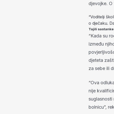
djevojke. O 
“Voditelji šk
o dječaku. Dal
Tajili sastanke
“Kada su rodi
između njiho
povjerljivoš
djeteta zašt
za sebe ili d
“Ova odluka 
nije kvalifi
suglasnosti 
bolnicu”, re