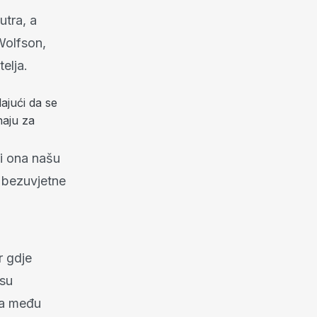
utra, a
Wolfson,
elja.
ajući da se
naju za
li ona našu
a bezuvjetne
r gdje
 su
ava među