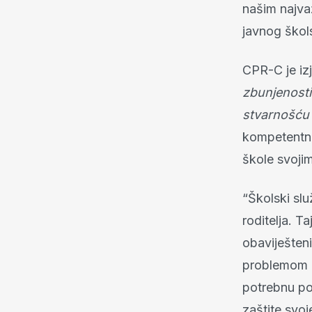
našim najvaž
javnog škol
CPR-C je izj
zbunjenosti
stvarnošću
kompetentno,
škole svoji
“Školski sl
roditelja. T
obaviješteni
problemom m
potrebnu po
zaštite svoje